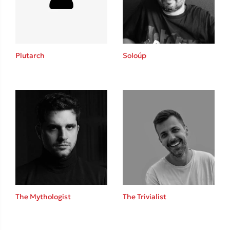
Κώστας Κρομμύδας
Το λιμάνι μου είσαι εσύ
Plutarch
Soloúp
Ιωάννης Γλωσσόπουλος
Ένας γίγαντας στο σχολείο
The Mythologist
The Trivialist
Δανάη Δεληγεώργη
Πάνω, κάτω, μπροστά, πίσω