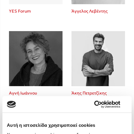
Στέφανος Ξενάκης
YES Forum
Άγγελος Λεβέντης
Sebastian Fitzek
Freida McFadden
Κατρίνα Τσάνταλη
Lucinda Riley
Mimi Matthews
Benzamin Bécue
Rebecca Yarros
Teo Benedetti
Τζένη Κουτσοδημητροπούλου
Emily Henry
Αγνή Ιωάννου
Άκης Πετρετζίκης
Ali Hazelwood
Cori Doerrfeld
Pierdomenico Baccalario
Δανάη Ιμπραχήμ
Αυτή η ιστοσελίδα χρησιμοποιεί cookies