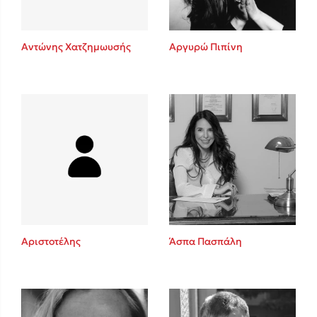
Αντώνης Χατζημωυσής
Αργυρώ Πιπίνη
Αριστοτέλης
Άσπα Πασπάλη