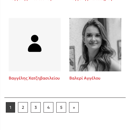
Βαγγέλης Χατζηβασιλείου
Βαλερί Αγγέλου
1
2
3
4
5
»