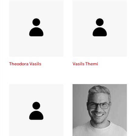
Mel Robbins
Η μέθοδος Αφήστε τους
Theodora Vasils
Vasils Themi
Δημοφιλείς Συγγραφείς
Φυστίκι ΠουΚυλάει
Παύλος Καστανάς
El Sombrero