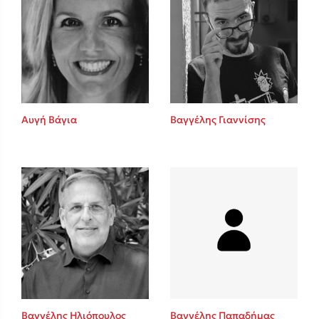
Αυγή Βάγια
Βαγγέλης Γιαννίσης
Βαγγέλης Ηλιόπουλος
Βαγγέλης Παπαδήμας