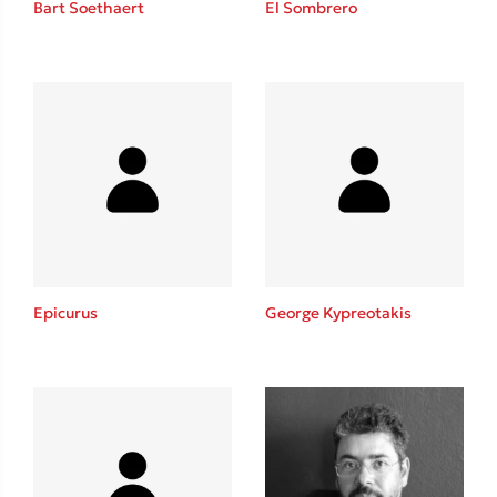
Bart Soethaert
El Sombrero
Sebastian Fitzek
Playlist
Epicurus
George Kypreotakis
Στέφανος Ξενάκης
Το λεξικό της ζωής σου