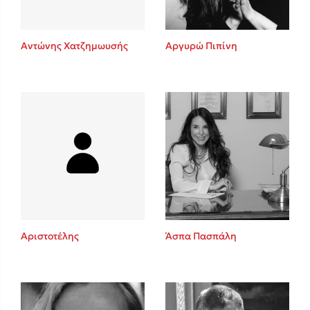
Αντώνης Χατζημωυσής
Αργυρώ Πιπίνη
Αριστοτέλης
Άσπα Πασπάλη