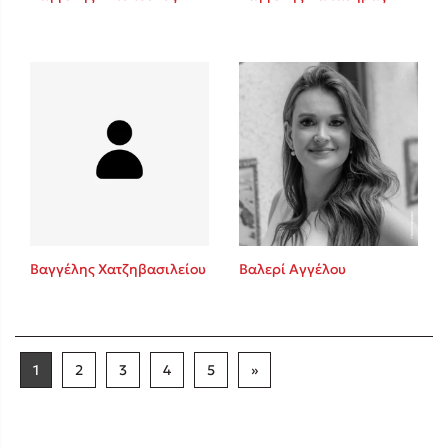
Βαγγέλης Χατζηβασιλείου
Βαλερί Αγγέλου
1
2
3
4
5
»