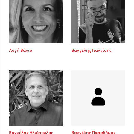
Αυγή Βάγια
Βαγγέλης Γιαννίσης
Βαγγέλης Ηλιόπουλος
Βαγγέλης Παπαδήμας