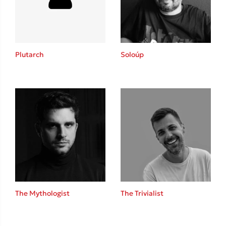
Κώστας Κρομμύδας
Το λιμάνι μου είσαι εσύ
Plutarch
Soloúp
Ιωάννης Γλωσσόπουλος
Ένας γίγαντας στο σχολείο
The Mythologist
The Trivialist
Δανάη Δεληγεώργη
Πάνω, κάτω, μπροστά, πίσω