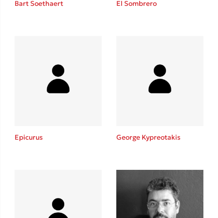
Bart Soethaert
El Sombrero
Sebastian Fitzek
Playlist
Epicurus
George Kypreotakis
Στέφανος Ξενάκης
Το λεξικό της ζωής σου