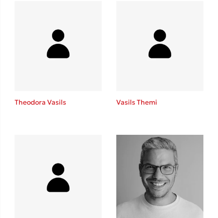
Mel Robbins
Η μέθοδος Αφήστε τους
Theodora Vasils
Vasils Themi
Δημοφιλείς Συγγραφείς
Φυστίκι ΠουΚυλάει
Παύλος Καστανάς
El Sombrero