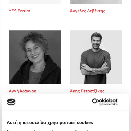
Στέφανος Ξενάκης
YES Forum
Άγγελος Λεβέντης
Sebastian Fitzek
Freida McFadden
Κατρίνα Τσάνταλη
Lucinda Riley
Mimi Matthews
Benzamin Bécue
Rebecca Yarros
Teo Benedetti
Τζένη Κουτσοδημητροπούλου
Emily Henry
Αγνή Ιωάννου
Άκης Πετρετζίκης
Ali Hazelwood
Cori Doerrfeld
Pierdomenico Baccalario
Δανάη Ιμπραχήμ
Αυτή η ιστοσελίδα χρησιμοποιεί cookies