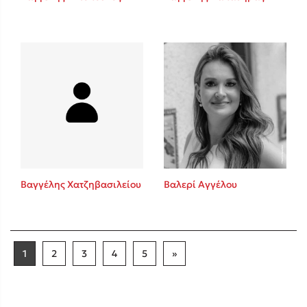
Βαγγέλης Χατζηβασιλείου
Βαλερί Αγγέλου
1
2
3
4
5
»