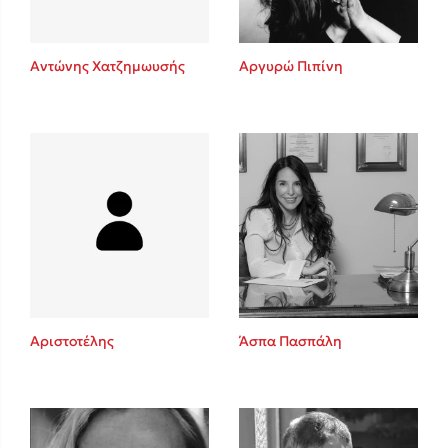
Αντώνης Χατζημωυσής
Αργυρώ Πιπίνη
Αριστοτέλης
Άσπα Πασπάλη