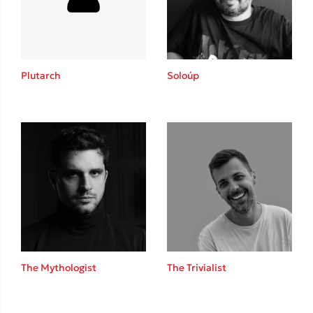
Κώστας Κρομμύδας
Το λιμάνι μου είσαι εσύ
Plutarch
Soloúp
Ιωάννης Γλωσσόπουλος
Ένας γίγαντας στο σχολείο
The Mythologist
The Trivialist
Δανάη Δεληγεώργη
Πάνω, κάτω, μπροστά, πίσω