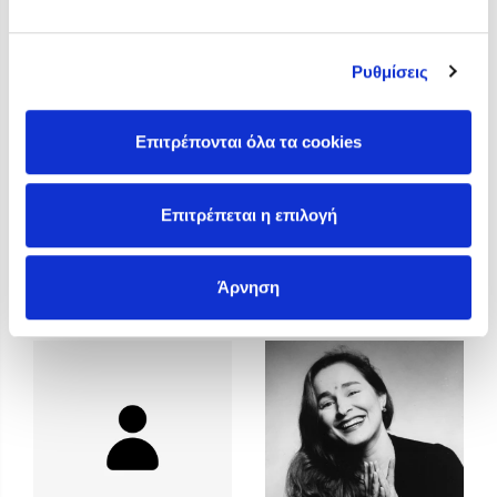
Προσεχείς εκδηλώσεις
Η Δανάη Δεληγεώργη στον Πύργο Κύμης
Ρυθμίσεις
Ο Κώστας Κρομμύδας στο Παλαιοχώρι Καλαμπάκας
Ο Κώστας Κρομμύδας και η Μαρίνα Γιώτη στη Νικήτη
Χαλκιδικής
Επιτρέπονται όλα τα cookies
Ο Στέφανος Ξενάκης στη Χίο
Ο Κώστας Κρομμύδας & η Μαρίνα Γιώτη στο 54o Φεστιβάλ
Επιτρέπεται η επιλογή
Βιβλίου στο Πεδίον του Άρεως
Άννα Γαλανού
Άννα Κοντολέων
Άρνηση