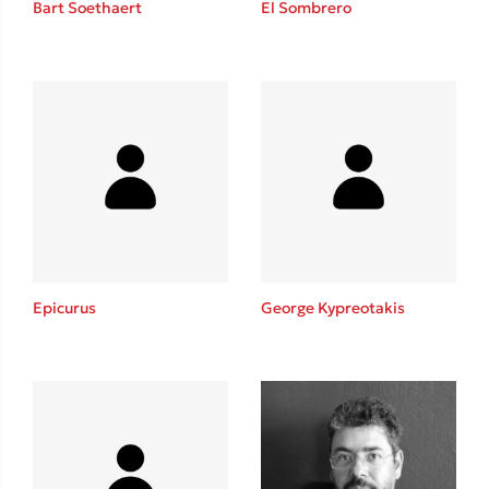
Bart Soethaert
El Sombrero
Sebastian Fitzek
Playlist
Epicurus
George Kypreotakis
Στέφανος Ξενάκης
Το λεξικό της ζωής σου