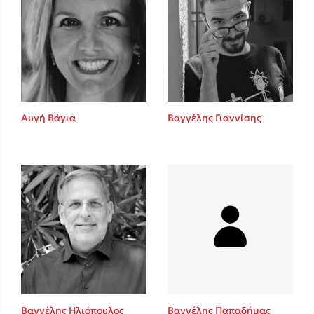
Αυγή Βάγια
Βαγγέλης Γιαννίσης
Βαγγέλης Ηλιόπουλος
Βαγγέλης Παπαδήμας