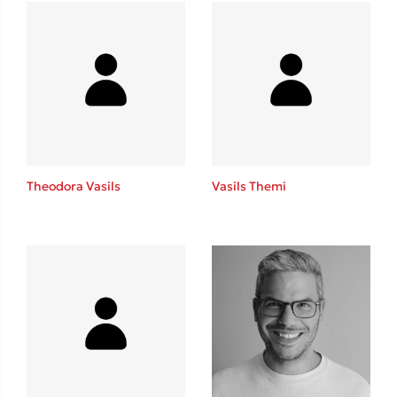
Mel Robbins
Η μέθοδος Αφήστε τους
Theodora Vasils
Vasils Themi
Δημοφιλείς Συγγραφείς
Φυστίκι ΠουΚυλάει
Παύλος Καστανάς
El Sombrero