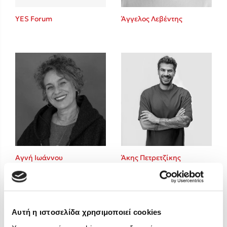
Στέφανος Ξενάκης
YES Forum
Άγγελος Λεβέντης
Sebastian Fitzek
Freida McFadden
Κατρίνα Τσάνταλη
Lucinda Riley
Mimi Matthews
Benzamin Bécue
Rebecca Yarros
Teo Benedetti
Τζένη Κουτσοδημητροπούλου
Emily Henry
Αγνή Ιωάννου
Άκης Πετρετζίκης
Ali Hazelwood
Cori Doerrfeld
Pierdomenico Baccalario
Δανάη Ιμπραχήμ
Αυτή η ιστοσελίδα χρησιμοποιεί cookies