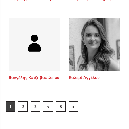
Βαγγέλης Χατζηβασιλείου
Βαλερί Αγγέλου
1
2
3
4
5
»