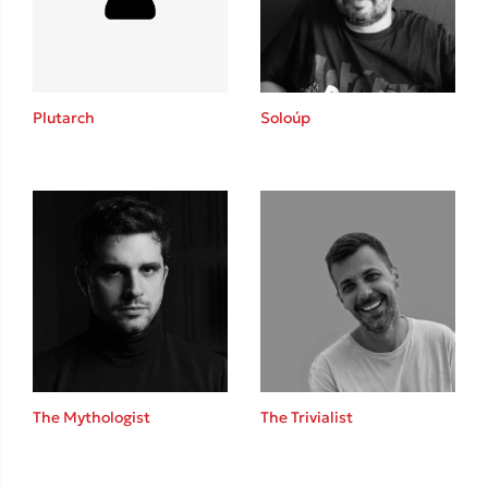
Κώστας Κρομμύδας
Το λιμάνι μου είσαι εσύ
Plutarch
Soloúp
Ιωάννης Γλωσσόπουλος
Ένας γίγαντας στο σχολείο
The Mythologist
The Trivialist
Δανάη Δεληγεώργη
Πάνω, κάτω, μπροστά, πίσω