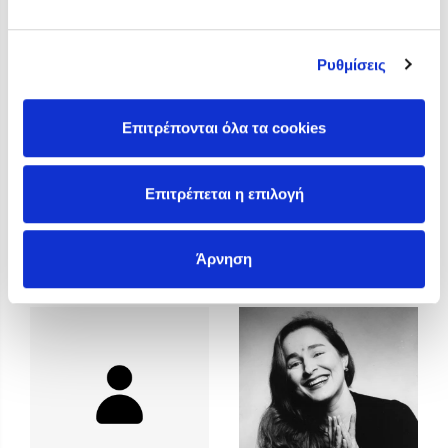
Προσεχείς εκδηλώσεις
Η Δανάη Δεληγεώργη στον Πύργο Κύμης
Ρυθμίσεις
Ο Κώστας Κρομμύδας στο Παλαιοχώρι Καλαμπάκας
Ο Κώστας Κρομμύδας και η Μαρίνα Γιώτη στη Νικήτη
Χαλκιδικής
Επιτρέπονται όλα τα cookies
Ο Στέφανος Ξενάκης στη Χίο
Ο Κώστας Κρομμύδας & η Μαρίνα Γιώτη στο 54o Φεστιβάλ
Επιτρέπεται η επιλογή
Βιβλίου στο Πεδίον του Άρεως
Άννα Γαλανού
Άννα Κοντολέων
Άρνηση