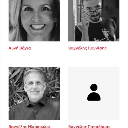
Αυγή Βάγια
Βαγγέλης Γιαννίσης
Βαγγέλης Ηλιόπουλος
Βαγγέλης Παπαδήμας