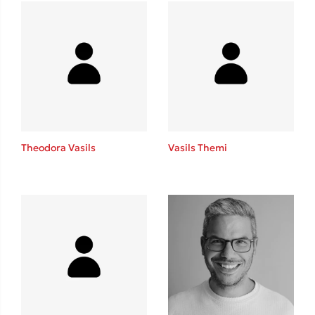
Mel Robbins
Η μέθοδος Αφήστε τους
Theodora Vasils
Vasils Themi
Δημοφιλείς Συγγραφείς
Φυστίκι ΠουΚυλάει
Παύλος Καστανάς
El Sombrero