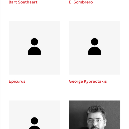
Bart Soethaert
El Sombrero
Sebastian Fitzek
Playlist
Epicurus
George Kypreotakis
Στέφανος Ξενάκης
Το λεξικό της ζωής σου