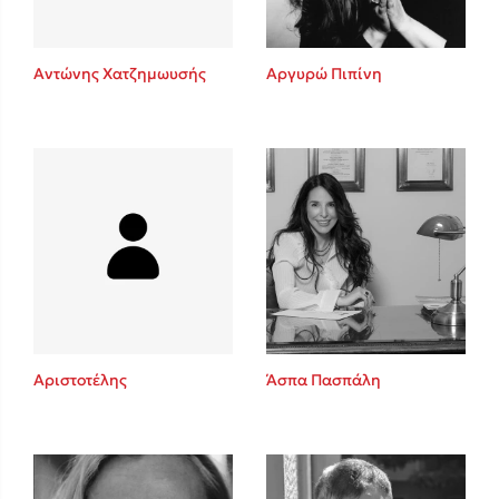
Αντώνης Χατζημωυσής
Αργυρώ Πιπίνη
Αριστοτέλης
Άσπα Πασπάλη