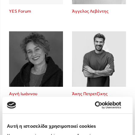
Στέφανος Ξενάκης
YES Forum
Άγγελος Λεβέντης
Sebastian Fitzek
Freida McFadden
Κατρίνα Τσάνταλη
Lucinda Riley
Mimi Matthews
Benzamin Bécue
Rebecca Yarros
Teo Benedetti
Τζένη Κουτσοδημητροπούλου
Emily Henry
Αγνή Ιωάννου
Άκης Πετρετζίκης
Ali Hazelwood
Cori Doerrfeld
Pierdomenico Baccalario
Δανάη Ιμπραχήμ
Αυτή η ιστοσελίδα χρησιμοποιεί cookies