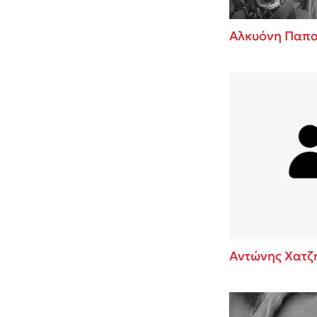
Αλκυόνη Παπ
Αντώνης Χατζ