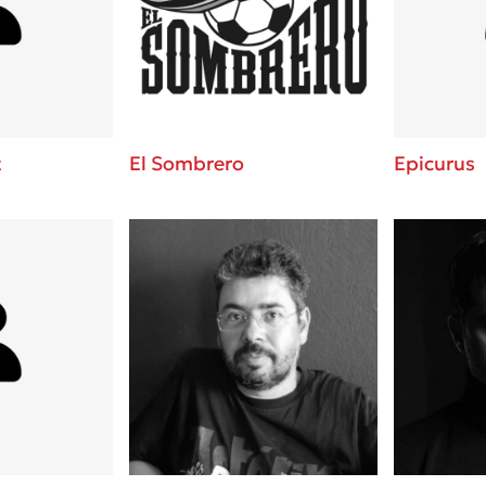
ros
3 βιβλία που μπορείς να δια
μια μέρα!
i
Εύκολη συνταγή για chicken
οδημητροπούλου
από τον Άκη Πετρετζίκη!
Διακοπές με τα παιδιά: Η α
d
παύση σε μετωπική σύγκρου
t
El Sombrero
Epicurus
δική τους για εκτόνωση
ld
Πάνω, κάτω, μπροστά, πίσω
 Baccalario
τεστ και ανακάλυψε την τάσ
αχήμ