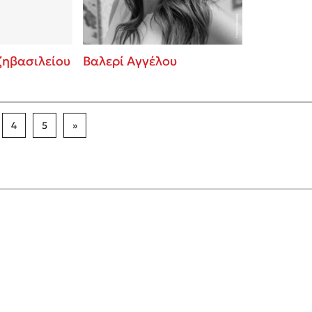
ζηβασιλείου
Βαλερί Αγγέλου
4
5
»