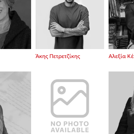
Άκης Πετρετζίκης
Αλεξία Κ