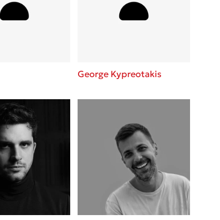
βάσεις σε
 BBQ pizza
νάγκη μας για
ση με τη
George Kypreotakis
; Κάνε το
η σου!