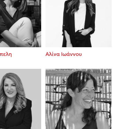
έπελη
Αλίνα Ιωάννου