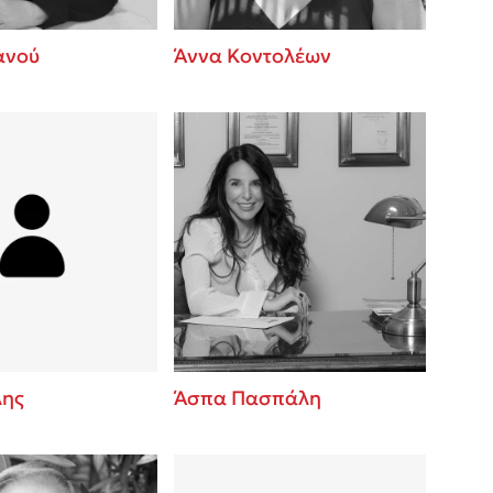
ανού
Άννα Κοντολέων
λης
Άσπα Πασπάλη