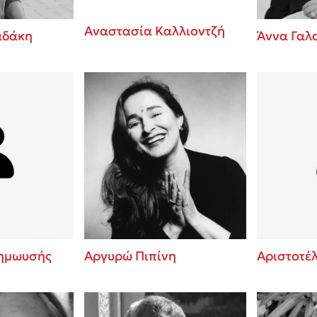
Αναστασία Καλλιοντζή
αδάκη
Άννα Γαλ
ημωυσής
Αργυρώ Πιπίνη
Αριστοτέ