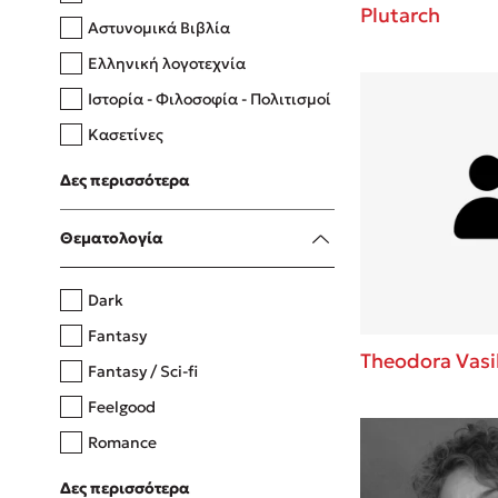
Plutarch
Αστυνομικά Βιβλία
Ελληνική λογοτεχνία
Δανάη Δεληγεώργη
Ιστορία - Φιλοσοφία - Πολιτισμοί
Πάνω, κάτω, μπροστά, πίσω
Κασετίνες
Λευκώματα - Έγχρωμοι οδηγοί
Δες περισσότερα
Μαγειρική
Mel Robbins
Θεματολογία
Η μέθοδος Αφήστε τους
Dark
Fantasy
Theodora Vasi
Fantasy / Sci-fi
Feelgood
Romance
Upmarket
Δες περισσότερα