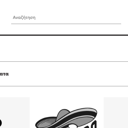
Αναζήτηση
ίς Συγγραφείς
Δημοφιλή Άρθρα
Κυλάει
3 βιβλία βασισμένα σε αλη
γεγονότα!
τανάς
Τεστ: Ποιο αστυνομικό βιβλ
ταιριάζει για το καλοκαίρι;
ματα
νάκης
Ο εθισμός των παιδιών στις
tzek
είναι «το πρόβλημα»
dden
Μια λέξη που συχνά νιώθεις
αγνοείς
νταλη
Τι είναι η νευροποικιλότητα;
y
Δανάη Δεληγεώργη απαντά
ews
Συγχαρητήρια, Πέθανες! Μι
cue
στον Άδη της ελληνικής μυ