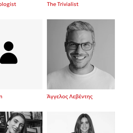
logist
The Trivialist
m
Άγγελος Λεβέντης