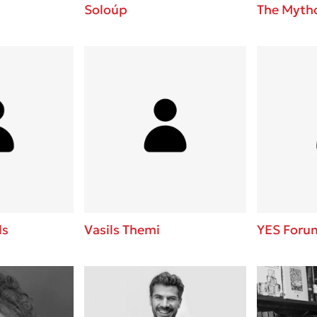
Soloúp
The Mytho
ls
Vasils Themi
YES Foru