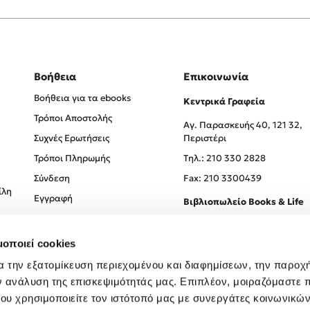
Βοήθεια
Επικοινωνία
Βοήθεια για τα ebooks
Κεντρικά Γραφεία
Τρόποι Αποστολής
Αγ. Παρασκευής 40, 121 32,
Συχνές Ερωτήσεις
Περιστέρι
Τρόποι Πληρωμής
Tηλ.: 210 330 2828
Σύνδεση
Fax: 210 3300439
ίλη
Εγγραφή
Βιβλιοπωλείο Books & Life
Σόλωνος 93-95, 106 78, Αθήν
μοποιεί cookies
Τηλ.:
210 330 0774
α την εξατομίκευση περιεχομένου και διαφημίσεων, την παροχ
ν ανάλυση της επισκεψιμότητάς μας. Επιπλέον, μοιραζόμαστε 
ου χρησιμοποιείτε τον ιστότοπό μας με συνεργάτες κοινωνικώ