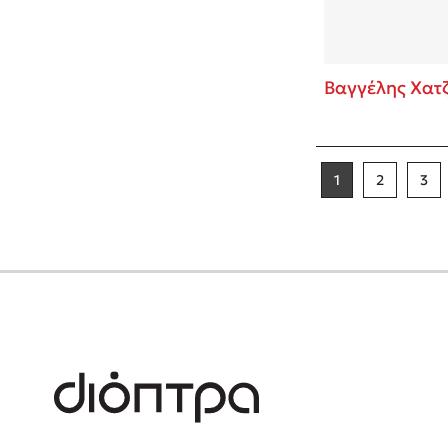
Βαγγέλης Χατ
1
2
3