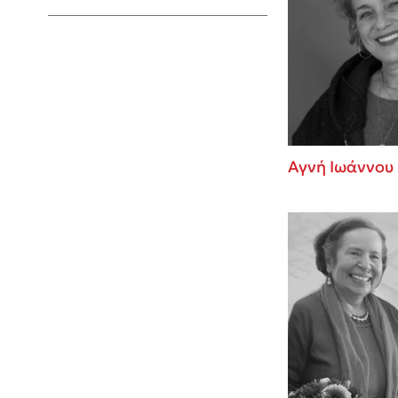
Young Adult
Αγνή Ιωάννου