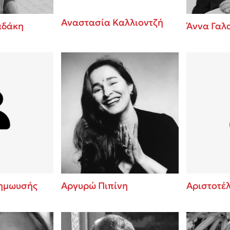
Αναστασία Καλλιοντζή
αδάκη
Άννα Γαλ
ημωυσής
Αργυρώ Πιπίνη
Αριστοτέ