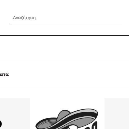
Αναζήτηση
ίς Συγγραφείς
Δημοφιλή Άρθρα
Κυλάει
3 βιβλία βασισμένα σε αλη
γεγονότα!
τανάς
Τεστ: Ποιο αστυνομικό βιβλ
ταιριάζει για το καλοκαίρι;
ματα
νάκης
Ο εθισμός των παιδιών στις
tzek
είναι «το πρόβλημα»
dden
Μια λέξη που συχνά νιώθεις
αγνοείς
νταλη
Τι είναι η νευροποικιλότητα;
y
Δανάη Δεληγεώργη απαντά
ews
Συγχαρητήρια, Πέθανες! Μι
cue
στον Άδη της ελληνικής μυ