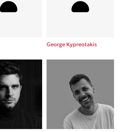
βάσεις σε
 BBQ pizza
νάγκη μας για
ση με τη
George Kypreotakis
; Κάνε το
η σου!