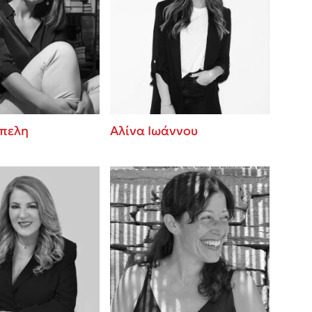
έπελη
Αλίνα Ιωάννου