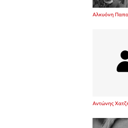
Αλκυόνη Παπ
Αντώνης Χατζ