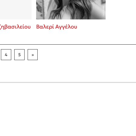
ζηβασιλείου
Βαλερί Αγγέλου
4
5
»