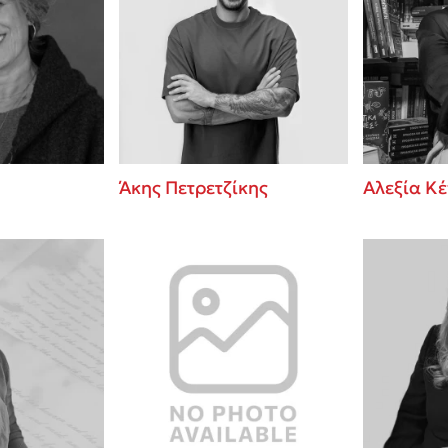
Άκης Πετρετζίκης
Αλεξία Κ