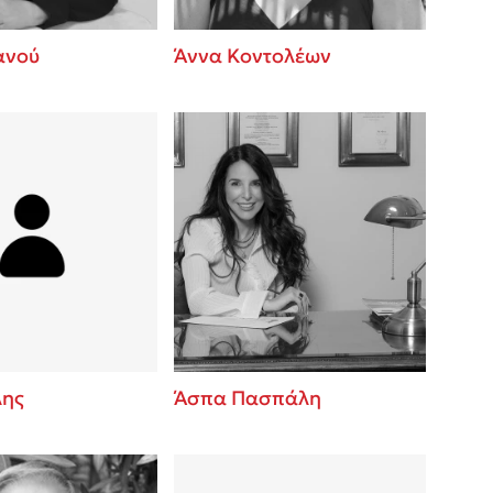
ανού
Άννα Κοντολέων
λης
Άσπα Πασπάλη