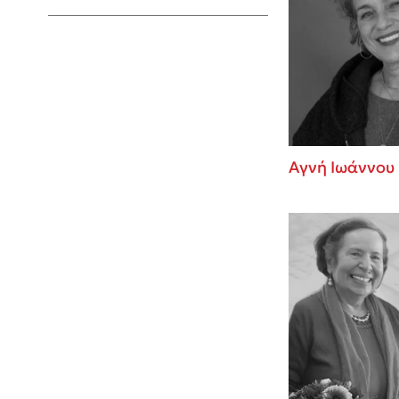
Young Adult
Αγνή Ιωάννου