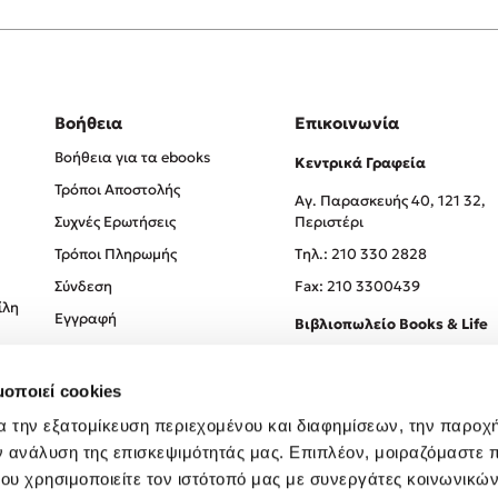
Βοήθεια
Επικοινωνία
Βοήθεια για τα ebooks
Κεντρικά Γραφεία
Τρόποι Αποστολής
Αγ. Παρασκευής 40, 121 32,
Συχνές Ερωτήσεις
Περιστέρι
Τρόποι Πληρωμής
Tηλ.: 210 330 2828
Σύνδεση
Fax: 210 3300439
ίλη
Εγγραφή
Βιβλιοπωλείο Books & Life
Σόλωνος 93-95, 106 78, Αθήν
μοποιεί cookies
Τηλ.:
210 330 0774
α την εξατομίκευση περιεχομένου και διαφημίσεων, την παροχ
ν ανάλυση της επισκεψιμότητάς μας. Επιπλέον, μοιραζόμαστε 
ου χρησιμοποιείτε τον ιστότοπό μας με συνεργάτες κοινωνικώ