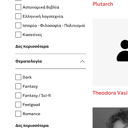
Plutarch
Αστυνομικά Βιβλία
Ελληνική λογοτεχνία
Δανάη Δεληγεώργη
Ιστορία - Φιλοσοφία - Πολιτισμοί
Πάνω, κάτω, μπροστά, πίσω
Κασετίνες
Λευκώματα - Έγχρωμοι οδηγοί
Δες περισσότερα
Μαγειρική
Mel Robbins
Θεματολογία
Η μέθοδος Αφήστε τους
Dark
Fantasy
Theodora Vasi
Fantasy / Sci-fi
Feelgood
Romance
Upmarket
Δες περισσότερα