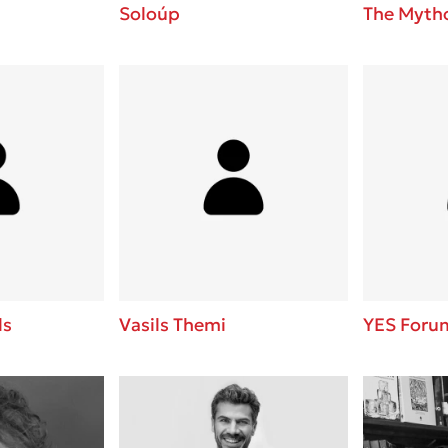
Soloúp
The Mytho
ls
Vasils Themi
YES Foru