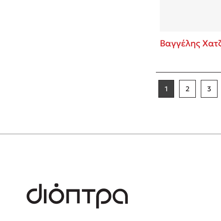
Βαγγέλης Χατ
1
2
3