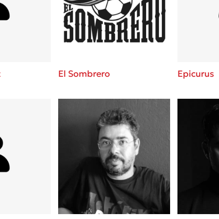
ros
3 βιβλία που μπορείς να δια
μια μέρα!
i
Εύκολη συνταγή για chicken
οδημητροπούλου
από τον Άκη Πετρετζίκη!
Διακοπές με τα παιδιά: Η α
d
παύση σε μετωπική σύγκρου
t
El Sombrero
Epicurus
δική τους για εκτόνωση
ld
Πάνω, κάτω, μπροστά, πίσω
 Baccalario
τεστ και ανακάλυψε την τάσ
αχήμ