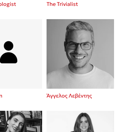
logist
The Trivialist
m
Άγγελος Λεβέντης