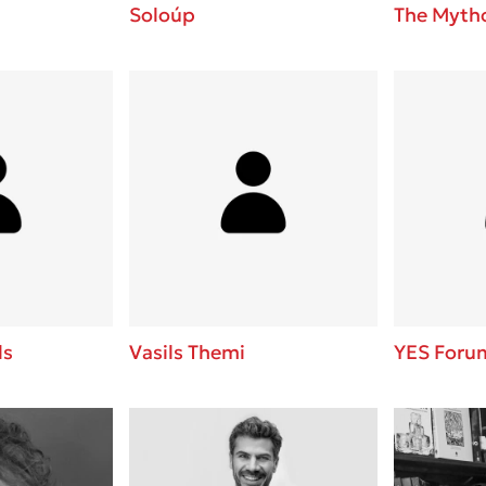
Soloúp
The Mytho
ls
Vasils Themi
YES Foru