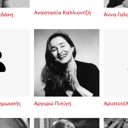
Αναστασία Καλλιοντζή
αδάκη
Άννα Γαλ
ημωυσής
Αργυρώ Πιπίνη
Αριστοτέ