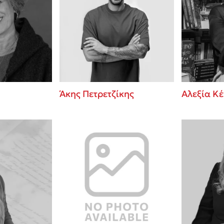
Άκης Πετρετζίκης
Αλεξία Κ