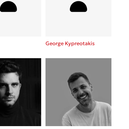
 BBQ pizza
βάσεις σε
νάγκη μας για
ση με τη
George Kypreotakis
; Κάνε το
η σου!