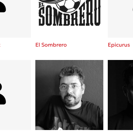
ros
Εύκολη συνταγή για chicken
από τον Άκη Πετρετζίκη!
i
3 βιβλία που μπορείς να δια
οδημητροπούλου
μια μέρα!
Διακοπές με τα παιδιά: Η α
d
παύση σε μετωπική σύγκρου
t
El Sombrero
Epicurus
δική τους για εκτόνωση
ld
Πάνω, κάτω, μπροστά, πίσω
 Baccalario
τεστ και ανακάλυψε την τάσ
αχήμ