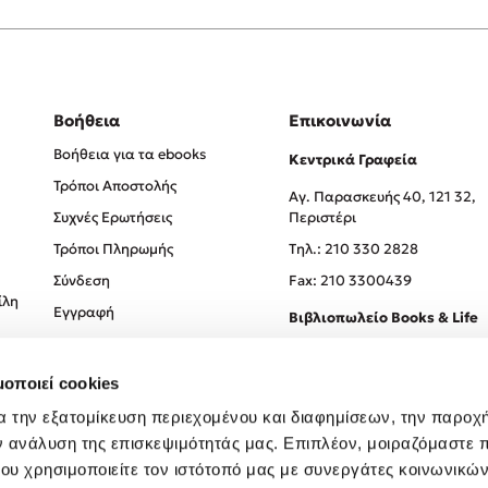
Βοήθεια
Επικοινωνία
Βοήθεια για τα ebooks
Κεντρικά Γραφεία
Τρόποι Αποστολής
Αγ. Παρασκευής 40, 121 32,
Συχνές Ερωτήσεις
Περιστέρι
Τρόποι Πληρωμής
Tηλ.: 210 330 2828
Σύνδεση
Fax: 210 3300439
ίλη
Εγγραφή
Βιβλιοπωλείο Books & Life
Σόλωνος 93-95, 106 78, Αθήν
μοποιεί cookies
Τηλ.:
210 330 0774
α την εξατομίκευση περιεχομένου και διαφημίσεων, την παροχ
ν ανάλυση της επισκεψιμότητάς μας. Επιπλέον, μοιραζόμαστε 
ου χρησιμοποιείτε τον ιστότοπό μας με συνεργάτες κοινωνικώ