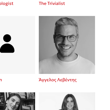
logist
The Trivialist
m
Άγγελος Λεβέντης