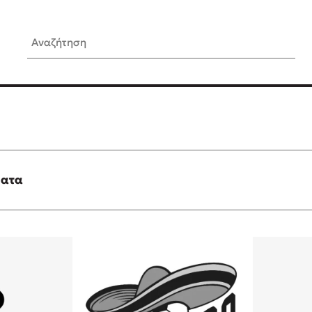
Αναζήτηση
ίς Συγγραφείς
Δημοφιλή Άρθρα
Κυλάει
Τεστ: Ποιο αστυνομικό βιβλ
ταιριάζει για το καλοκαίρι;
τανάς
3 βιβλία βασισμένα σε αλη
γεγονότα!
ματα
νάκης
Ο εθισμός των παιδιών στις
tzek
είναι «το πρόβλημα»
dden
Μια λέξη που συχνά νιώθεις
αγνοείς
νταλη
Τι είναι η νευροποικιλότητα;
y
Δανάη Δεληγεώργη απαντά
ews
Συγχαρητήρια, Πέθανες! Μι
cue
στον Άδη της ελληνικής μυ