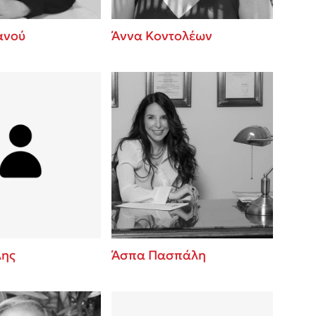
ανού
Άννα Κοντολέων
λης
Άσπα Πασπάλη