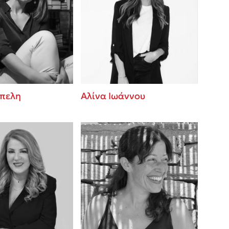
έπελη
Αλίνα Ιωάννου