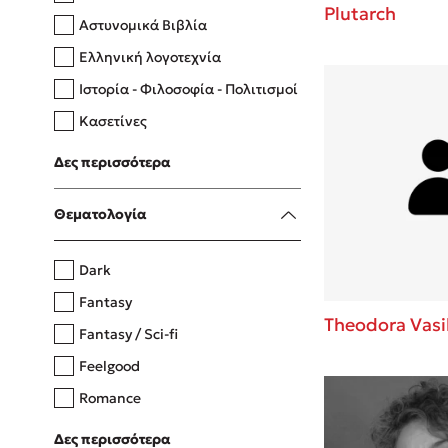
Plutarch
Αστυνομικά Βιβλία
Ελληνική λογοτεχνία
Δανάη Δεληγεώργη
Ιστορία - Φιλοσοφία - Πολιτισμοί
Πάνω, κάτω, μπροστά, πίσω
Κασετίνες
Λευκώματα - Έγχρωμοι οδηγοί
Δες περισσότερα
Μαγειρική
Mel Robbins
Θεματολογία
Η μέθοδος Αφήστε τους
Dark
Fantasy
Theodora Vasi
Fantasy / Sci-fi
Feelgood
Romance
Upmarket
Δες περισσότερα