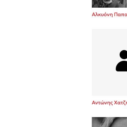
Αλκυόνη Παπ
Αντώνης Χατζ