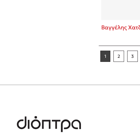
Βαγγέλης Χατ
1
2
3