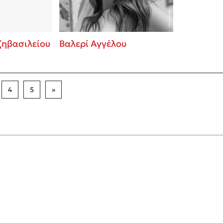
ζηβασιλείου
Βαλερί Αγγέλου
4
5
»