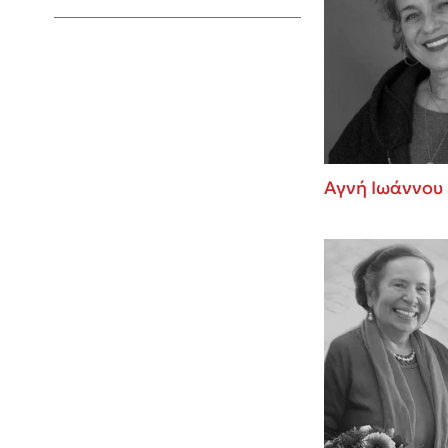
Young Adult
Αγνή Ιωάννου