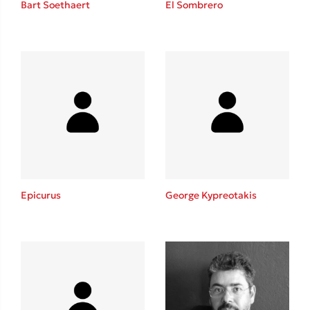
Bart Soethaert
El Sombrero
Sebastian Fitzek
Playlist
Epicurus
George Kypreotakis
Στέφανος Ξενάκης
Το λεξικό της ζωής σου