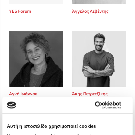
Στέφανος Ξενάκης
YES Forum
Άγγελος Λεβέντης
Sebastian Fitzek
Freida McFadden
Κατρίνα Τσάνταλη
Lucinda Riley
Mimi Matthews
Benzamin Bécue
Rebecca Yarros
Teo Benedetti
Τζένη Κουτσοδημητροπούλου
Emily Henry
Αγνή Ιωάννου
Άκης Πετρετζίκης
Ali Hazelwood
Cori Doerrfeld
Pierdomenico Baccalario
Δανάη Ιμπραχήμ
Αυτή η ιστοσελίδα χρησιμοποιεί cookies