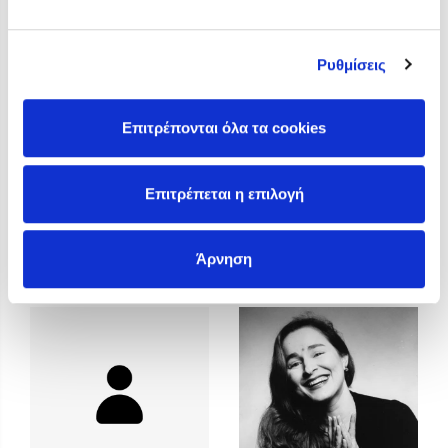
Προσεχείς εκδηλώσεις
Η Δανάη Δεληγεώργη στον Πύργο Κύμης
Ρυθμίσεις
Ο Κώστας Κρομμύδας στο Παλαιοχώρι Καλαμπάκας
Ο Κώστας Κρομμύδας και η Μαρίνα Γιώτη στη Νικήτη
Χαλκιδικής
Επιτρέπονται όλα τα cookies
Ο Στέφανος Ξενάκης στη Χίο
Ο Κώστας Κρομμύδας & η Μαρίνα Γιώτη στο 54o Φεστιβάλ
Επιτρέπεται η επιλογή
Βιβλίου στο Πεδίον του Άρεως
Άννα Γαλανού
Άννα Κοντολέων
Άρνηση