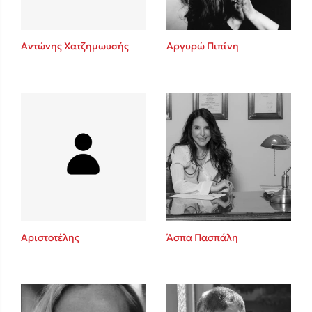
Αντώνης Χατζημωυσής
Αργυρώ Πιπίνη
Αριστοτέλης
Άσπα Πασπάλη