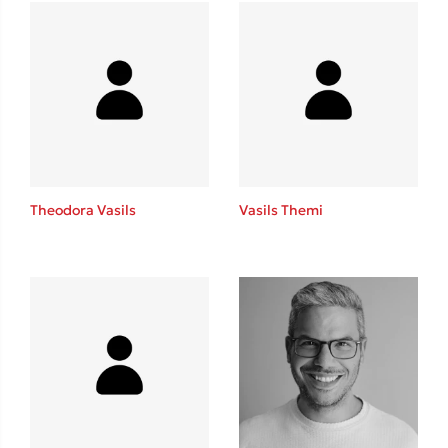
Mel Robbins
Η μέθοδος Αφήστε τους
Theodora Vasils
Vasils Themi
Δημοφιλείς Συγγραφείς
Φυστίκι ΠουΚυλάει
Παύλος Καστανάς
El Sombrero