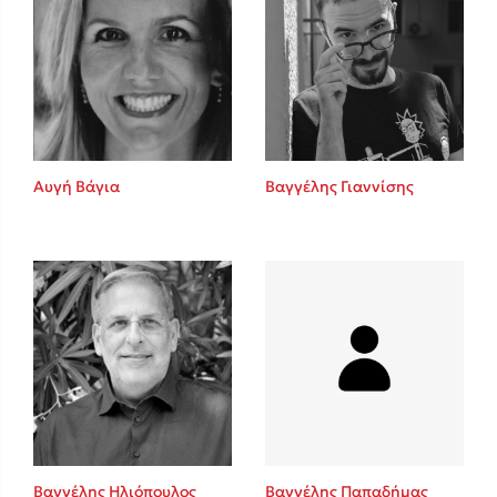
Αυγή Βάγια
Βαγγέλης Γιαννίσης
Βαγγέλης Ηλιόπουλος
Βαγγέλης Παπαδήμας