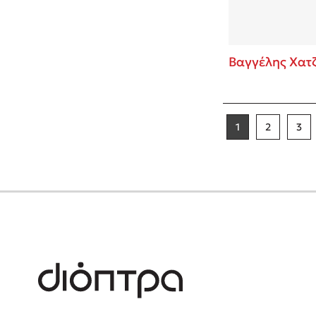
Βαγγέλης Χατ
1
2
3