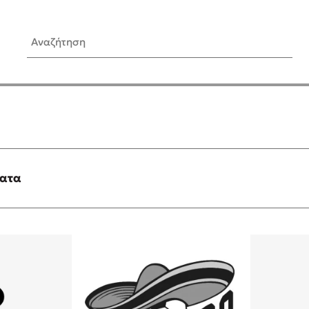
Αναζήτηση
ίς Συγγραφείς
Δημοφιλή Άρθρα
Κυλάει
3 βιβλία βασισμένα σε αλη
γεγονότα!
τανάς
Τεστ: Ποιο αστυνομικό βιβλ
ταιριάζει για το καλοκαίρι;
ματα
νάκης
Ο εθισμός των παιδιών στις
tzek
είναι «το πρόβλημα»
dden
Μια λέξη που συχνά νιώθεις
αγνοείς
νταλη
Τι είναι η νευροποικιλότητα;
y
Δανάη Δεληγεώργη απαντά
ews
Συγχαρητήρια, Πέθανες! Μι
cue
στον Άδη της ελληνικής μυ