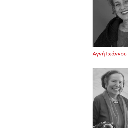
Young Adult
Αγνή Ιωάννου