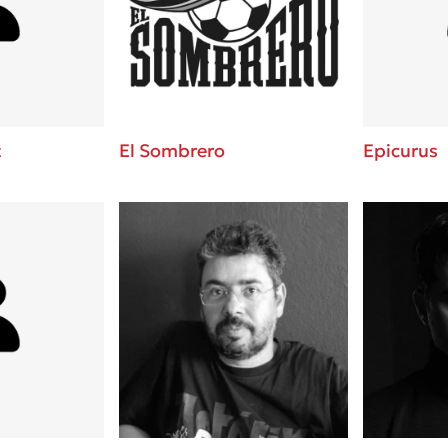
ros
3 βιβλία που μπορείς να δια
μια μέρα!
i
Εύκολη συνταγή για chicken
οδημητροπούλου
από τον Άκη Πετρετζίκη!
Διακοπές με τα παιδιά: Η α
d
παύση σε μετωπική σύγκρου
t
El Sombrero
Epicurus
δική τους για εκτόνωση
ld
Πάνω, κάτω, μπροστά, πίσω
 Baccalario
τεστ και ανακάλυψε την τάσ
αχήμ