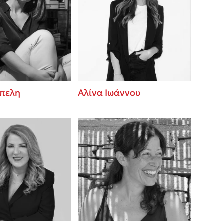
έπελη
Αλίνα Ιωάννου