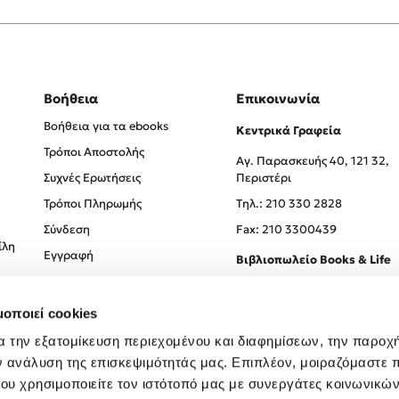
Βοήθεια
Επικοινωνία
Βοήθεια για τα ebooks
Κεντρικά Γραφεία
Τρόποι Αποστολής
Αγ. Παρασκευής 40, 121 32,
Συχνές Ερωτήσεις
Περιστέρι
Τρόποι Πληρωμής
Tηλ.: 210 330 2828
Σύνδεση
Fax: 210 3300439
ίλη
Εγγραφή
Βιβλιοπωλείο Books & Life
Σόλωνος 93-95, 106 78, Αθήν
μοποιεί cookies
Τηλ.:
210 330 0774
α την εξατομίκευση περιεχομένου και διαφημίσεων, την παροχ
ν ανάλυση της επισκεψιμότητάς μας. Επιπλέον, μοιραζόμαστε 
ου χρησιμοποιείτε τον ιστότοπό μας με συνεργάτες κοινωνικώ