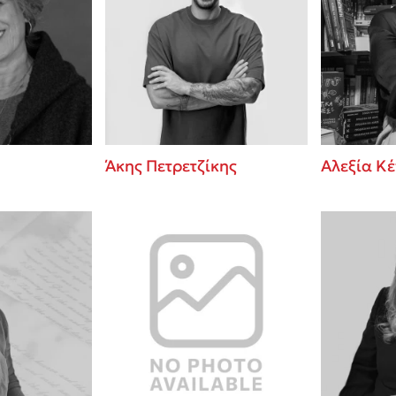
Άκης Πετρετζίκης
Αλεξία Κ