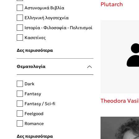
Plutarch
Αστυνομικά Βιβλία
Ελληνική λογοτεχνία
Δανάη Δεληγεώργη
Ιστορία - Φιλοσοφία - Πολιτισμοί
Πάνω, κάτω, μπροστά, πίσω
Κασετίνες
Λευκώματα - Έγχρωμοι οδηγοί
Δες περισσότερα
Μαγειρική
Mel Robbins
Θεματολογία
Η μέθοδος Αφήστε τους
Dark
Fantasy
Theodora Vasi
Fantasy / Sci-fi
Feelgood
Romance
Upmarket
Δες περισσότερα