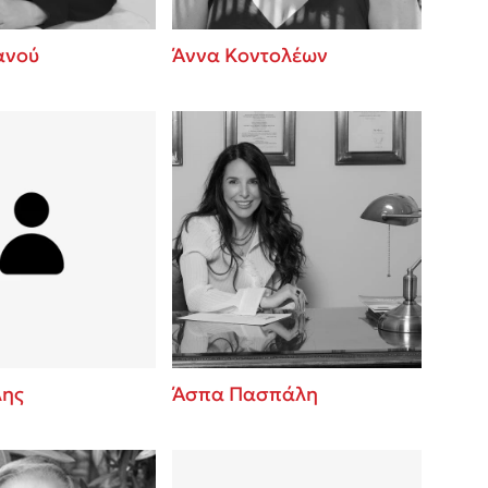
ανού
Άννα Κοντολέων
λης
Άσπα Πασπάλη