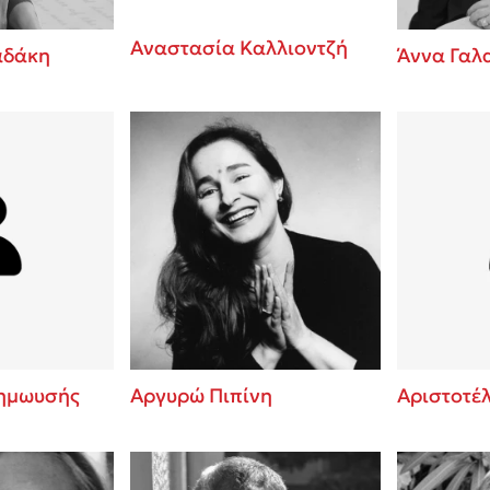
Αναστασία Καλλιοντζή
αδάκη
Άννα Γαλ
ημωυσής
Αργυρώ Πιπίνη
Αριστοτέ