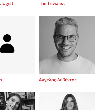
logist
The Trivialist
m
Άγγελος Λεβέντης