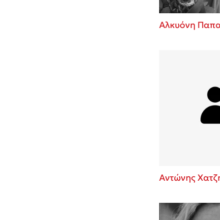
Αλκυόνη Παπ
Αντώνης Χατζ