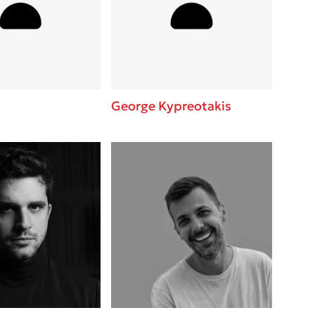
βάσεις σε
 BBQ pizza
νάγκη μας για
ση με τη
George Kypreotakis
; Κάνε το
η σου!