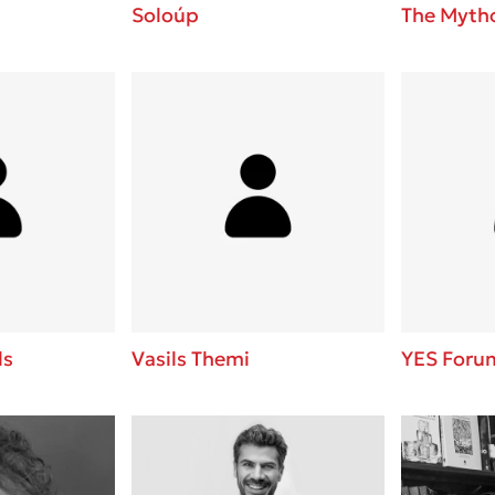
Soloúp
The Mytho
ls
Vasils Themi
YES Foru