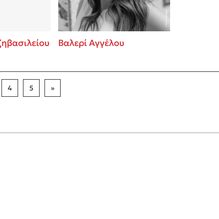
ζηβασιλείου
Βαλερί Αγγέλου
4
5
»