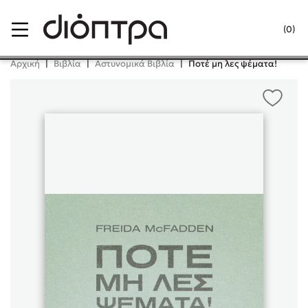
Menu
(0)
Κλείσιμο
Αρχική
|
Βιβλία
|
Αστυνομικά Βιβλία
|
Ποτέ μη λες ψέματα!
Δημοφιλή Βιβλία
Lidia Branković
Το ξενοδοχείο των συναισθημάτων
Χάρης Πολίτης
Καθρέφτης