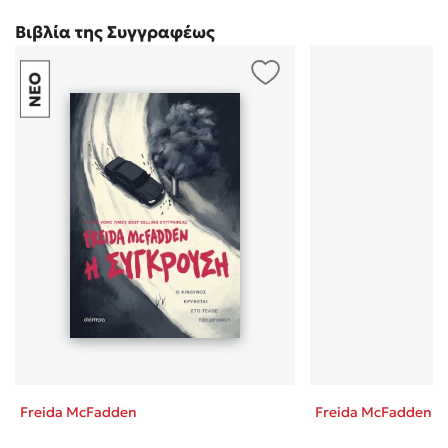
Το ξεκίνησα περίπου 11 το πρωί, μέχρι της 11 το βράδυ
Βιβλία της Συγγραφέως
το είχα τελειώσει! Νομίζεις οπτι έχεις καταλάβει τι
συμβαίνει, αυτό ακριβώς ΝΟΜΙΖΕΙΣ!!!
Freida McFadden
Freida McFadden