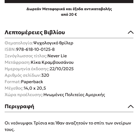
Δωρεάν Μεταφορικά και έξοδα αντικαταβολής
από 20 €
Λεπτομέρειες Βιβλίου
Mel Robbins
Θεματολογία:
Ψυχολογικό θρίλερ
ISBN:
978-618-10-0125-8
Η μέθοδος Αφήστε τους
Ξενόγλωσσος τίτλος:
Never Lie
Μετάφραση:
Κίκα Κραμβουσάνου
Ημερομηνία έκδοσης:
22/10/2025
Αριθμός σελίδων:
320
Format:
Paperback
Μέγεθος:
14,0 x 20,5
Χώρα προέλευσης:
Ηνωμένες Πολιτείες Αμερικής
Δημοφιλείς Συγγραφείς
Περιγραφή
Φυστίκι ΠουΚυλάει
Οι νεόνυμφοι Τρίσια και Ίθαν αναζητούν το σπίτι των ονείρων
Παύλος Καστανάς
τους.
El Sombrero