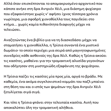
Αλλά όταν επισκέπτονται το απομακρυσμένο αρχοντικό που
Στέφανος Ξενάκης
κάποτε ανήκε στη δρα Αντριέν Χέιλ, μια διάσημη ψυχίατρο
Sebastian Fitzek
που εξαφανίστηκε χωρίς ν’ αφήσει ίχνος τέσσερα χρόνια
Freida McFadden
νωρίτερα, μια σφοδρή χιονοθύελλα τους παγιδεύει στο
κτήμα… χωρίς καμία πιθα­νό­τητα διαφυγής μέχρι να
Κατρίνα Τσάνταλη
τελειώσει.
Lucinda Riley
Mimi Matthews
Αναζητώντας ένα βιβλίο για να τη διασκεδάσει μέχρι να
σταματήσει η χιονοθύελλα, η Τρίσια συναντά ένα μυστικό
Benzamin Bécue
δωμάτιο· το οποίο περιέχει μια σειρά από μαγνητοφωνημένες
Rebecca Yarros
συνεδρίες κάθε ασθενούς της δρα Χέιλ. Καθώς η Τρίσια ακούει
Teo Benedetti
τις κασέτες, μαθαίνει για την τρομακτική αλυσίδα γεγονότων
που οδήγησαν στη μυστηριώδη εξαφάνιση της ψυχιάτρου.
Τζένη Κουτσοδημητροπούλου
Emily Henry
Η Τρίσια παίζει τις κασέτες μία προς μία, αργά το βράδυ. Με
Ali Hazelwood
καθε­μία, ένα ακόμα συγκλονιστικό κομμάτι του παζλ μπαίνει
στη θέση του και ο ιστός των ψεμάτων της δρα Αντριέν Χέιλ
Cori Doerrfeld
ξετυλίγεται σιγά σιγά.
Pierdomenico Baccalario
Δανάη Ιμπραχήμ
Και τότε η Τρίσια φτάνει στην τελευταία κασέτα. Αυτή που
αποκαλύπτει όλη την τρομακτική αλήθεια.