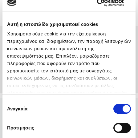
Αξιολογήσεις
Αυτή η ιστοσελίδα χρησιμοποιεί cookies
Χρησιμοποιούμε cookie για την εξατομίκευση
Συνδεθείτε ή κάντε εγγραφή για να γράψετε την αξιολόγησή
σας
περιεχομένου και διαφημίσεων, την παροχή λειτουργιών
κοινωνικών μέσων και την ανάλυση της
επισκεψιμότητάς μας. Επιπλέον, μοιραζόμαστε
Συνδέσου
πληροφορίες που αφορούν τον τρόπο που
χρησιμοποιείτε τον ιστότοπό μας με συνεργάτες
κοινωνικών μέσων, διαφήμισης και αναλύσεων, οι
Δημιουργία Λογαριασμού
οποίοι ενδεχομένως να τις συνδυάσουν με άλλες
πληροφορίες που τους έχετε παραχωρήσει ή τις οποίες
έχουν συλλέξει σε σχέση με την από μέρους σας χρήση
Επιλογή
των υπηρεσιών τους. Αν συνεχίσετε να χρησιμοποιείτε
Αναγκαία
συγκατάθεσης
ΧΡΗΣΤΟΣ
/ 01-08-
την ιστοσελίδα μας, συναινείτε στη χρήση των cookies
(4)
2026
μας.
Πλοκή που σε εθίζει στην ανάγνωση με αμείωτο το
Προτιμήσεις
σασπένς, την αγωνία και την ένταση! Είναι