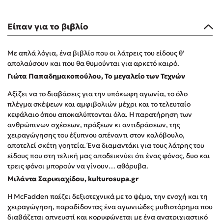
Δημοφιλή Άρθρα
Είπαν για το βιβλίο
3 βιβλία βασισμένα σε αληθινά γεγονότα!
Τεστ: Ποιο αστυνομικό βιβλίο σου ταιριάζει για το καλοκαίρι;
Με απλά λόγια, ένα βιβλίο που οι λάτρεις του είδους θ’
Ο εθισμός των παιδιών στις οθόνες δεν είναι «το πρόβλημα»
απολαύσουν και που θα θυμούνται για αρκετό καιρό.
Μια λέξη που συχνά νιώθεις αλλά την αγνοείς
Γιώτα Παπαδημακοπούλου, Το μεγαλείο των Τεχνών
Τι είναι η νευροποικιλότητα; Η Δρ. Δανάη Δεληγεώργη
απαντά!
Αξίζει να το διαβάσεις για την υπόκωφη αγωνία, το όλο
πλέγμα σκέψεων και αμφιβολιών μέχρι και το τελευταίο
Συγχαρητήρια, Πέθανες! Μια ξενάγηση στον Άδη της
κεφάλαιο όπου αποκαλύπτονται όλα. Η παρατήρηση των
ελληνικής μυθολογίας
ανθρώπινων σχέσεων, πράξεων κι αντιδράσεων, της
3 βιβλία που μπορείς να διαβάσεις σε μια μέρα!
χειραγώγησης του έξυπνου απέναντι στον καλόβουλο,
Εύκολη συνταγή για chicken BBQ pizza από τον Άκη
αποτελεί σκέτη γοητεία. Ένα διαμαντάκι για τους λάτρης του
Πετρετζίκη!
είδους που στη τελική μας αποδεικνύει ότι ένας φόνος, δυο και
Διακοπές με τα παιδιά: Η ανάγκη μας για παύση σε μετωπική
τρεις φόνοι μπορούν να γίνουν… αθόρυβα.
σύγκρουση με τη δική τους για εκτόνωση
Μιλάντα Σαρικιαχίδου, kulturosupa.gr
Πάνω, κάτω, μπροστά, πίσω; Κάνε το τεστ και ανακάλυψε την
Η McFadden παίζει δεξιοτεχνικά με το ψέμα, την ενοχή και τη
τάση σου!
χειραγώγηση, παραδίδοντας ένα αγωνιώδες μυθιστόρημα που
διαβάζεται απνευστί και κορυφώνεται με ένα ανατριχιαστικό