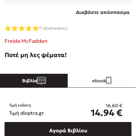
Διαβάστε απόσπασμα
Κώστας Κρομμύδας
(7 αξιολογήσεις)
Το λιμάνι μου είσαι εσύ
Freida McFadden
Ποτέ μη λες ψέματα!
Ιωάννης Γλωσσόπουλος
Βιβλίο
ebook
Ένας γίγαντας στο σχολείο
16.60
€
Τιμή εκδότη
14.94
€
Τιμή dioptra.gr
Δανάη Δεληγεώργη
Αγορά Βιβλίου
Πάνω, κάτω, μπροστά, πίσω