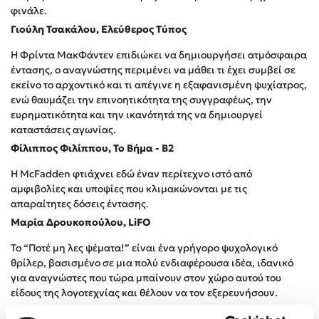
Προσεχείς εκδηλώσεις
φινάλε.
Γιούλη Τσακάλου, Ελεύθερος Τύπος
Ο Κώστας Κρομμύδας στο Παλαιοχώρι Καλαμπάκας
Η Φρίντα ΜακΦάντεν επιδιώκει να δημιουργήσει ατμόσφαιρα
Ο Κώστας Κρομμύδας και η Μαρίνα Γιώτη στη Νικήτη
Χαλκιδικής
έντασης, ο αναγνώστης περιμένει να μάθει τι έχει συμβεί σε
εκείνο το αρχοντικό και τι απέγινε η εξαφανισμένη ψυχίατρος,
Ο Στέφανος Ξενάκης στη Χίο
ενώ θαυμάζει την επινοητικότητα της συγγραφέως, την
Ο Κώστας Κρομμύδας & η Μαρίνα Γιώτη στο 54o Φεστιβάλ
ευρηματικότητα και την ικανότητά της να δημιουργεί
Βιβλίου στο Πεδίον του Άρεως
καταστάσεις αγωνίας.
Ο Βαγγέλης Ηλιόπουλος & η Τζένη Κουτσοδημητροπούλου στο
Φίλιππος Φιλίππου, Το Βήμα - Β2
54o Φεστιβάλ Βιβλίου στο Πεδίον του Άρεως
H McFadden φτιάχνει εδώ έναν περίτεχνο ιστό από
αμφιβολίες και υποψίες που κλιμακώνονται με τις
απαραίτητες δόσεις έντασης.
Μαρία Δρουκοπούλου, LiFO
Το “Ποτέ μη λες ψέματα!” είναι ένα γρήγορο ψυχολογικό
θρίλερ, βασισμένο σε μια πολύ ενδιαφέρουσα ιδέα, ιδανικό
για αναγνώστες που τώρα μπαίνουν στον χώρο αυτού του
είδους της λογοτεχνίας και θέλουν να τον εξερευνήσουν.
Μιχαήλ Άγγελος Αυγερινός, literature.gr