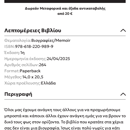
Δωρεάν Μεταφορικά και έξοδα αντικαταβολής
από 20 €
Λεπτομέρειες Βιβλίου
Mel Robbins
Θεματολογία:
Βιογραφίες/Memoir
ISBN:
978-618-220-989-9
Η μέθοδος Αφήστε τους
Έκδοση:
1η
Ημερομηνία έκδοσης:
24/04/2025
Αριθμός σελίδων:
264
Format:
Paperback
Μέγεθος:
14,0 x 20,5
Χώρα προέλευσης:
Ελλάδα
Περιγραφή
Δημοφιλείς Συγγραφείς
Όλοι μας έχουμε ανάγκη τους άλλους για να προχωρήσουμε
Φυστίκι ΠουΚυλάει
μπροστά και κάποιοι άλλοι έχουν ανάγκη εμάς για να βρουν το
Παύλος Καστανάς
δικό τους φως στον ορίζοντα. Το βιβλίο που κρατάτε στα χέρια
El Sombrero
σας δεν είναι μια βιογραφία. Ίσως είναι πολύ νωρίς για κάτι