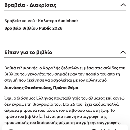
Προσεχείς εκδηλώσεις
Βραβεία - Διακρίσεις
Η Δανάη Δεληγεώργη στον Πύργο Κύμης
Βραβεία κοινού - Καλύτερο Audiobook
Ο Κώστας Κρομμύδας στο Παλαιοχώρι Καλαμπάκας
Βραβεία Βιβλίου Public 2026
Ο Κώστας Κρομμύδας και η Μαρίνα Γιώτη στη Νικήτη
Χαλκιδικής
Ο Στέφανος Ξενάκης στη Χίο
Είπαν για το βιβλίο
Ο Κώστας Κρομμύδας & η Μαρίνα Γιώτη στο 54o Φεστιβάλ
Βιβλίου στο Πεδίον του Άρεως
Βαθιά ειλικρινής, ο Καραλής ξεδιπλώνει μέσα στις σελίδες του
βιβλίου του γεγονότα που σημάδεψαν την πορεία του από τη
στιγμή που ξεκίνησε να ασχολείται με τον αθλητισμό.
Διονύσης Θανάσουλας, Πρώτο Θέμα
Όχι, ο διάσημος Έλληνας πρωταθλητής του άλματος επί κοντώ
δεν έγραψε τη βιογραφία του. Στα 26 του, έχει ακόμα πολλά
άλματα μπροστά του, τόσο στον στίβο όσο και στη ζωή. Το
πρώτο του βιβλίο [...] είναι μια πυκνή καταγραφή της
προσωπικής του διαδρομής μέχρι τη στιγμή της συγγραφής,
γεμάτη συναρπαστικές σκέψεις, εμπειρίες και συναισθήματα,