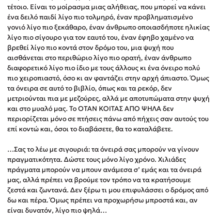
τέτοιο. Είναι το μοίρασμα μιας αλήθειας, που μπορεί να κάνει
Στέφανος Ξενάκης
ένα δειλό παιδί λίγο πιο τολμηρό, έναν προβληματισμένο
Sebastian Fitzek
γονιό λίγο πιο ξεκάθαρο, έναν άνθρωπο οποιασδήποτε ηλικίας
Freida McFadden
λίγο πιο σίγουρο για τον εαυτό του, έναν έφηβο χαμένο να
βρεθεί λίγο πιο κοντά στον δρόμο του, μια ψυχή που
Κατρίνα Τσάνταλη
αισθάνεται στο περιθώριο λίγο πιο ορατή, έναν άνθρωπο
Lucinda Riley
διαφορετικό λίγο πιο ίδιο με τους άλλους κι ένα όνειρο πολύ
Mimi Matthews
πιο χειροπιαστό, όσο κι αν φαντάζει στην αρχή άπιαστο. Όμως
τα όνειρα σε αυτό το βιβλίο, όπως και τα ρεκόρ, δεν
Benzamin Bécue
μετριούνται πια με μεζούρες, αλλά με αποτυπώματα στην ψυχή
Rebecca Yarros
και στο μυαλό μας. Το ΟΤΑΝ ΚΟΙΤΑΣ ΑΠΟ ΨΗΛΑ δεν
Teo Benedetti
περιορίζεται μόνο σε πτήσεις πάνω από πήχεις σαν αυτούς του
επί κοντώ και, όσοι το διαβάσετε, θα το καταλάβετε.
Τζένη Κουτσοδημητροπούλου
Emily Henry
…Σας το λέω με σιγουριά: τα όνειρά σας μπορούν να γίνουν
Ali Hazelwood
πραγματικότητα. Δώστε τους μόνο λίγο χρόνο. Χιλιάδες
πράγματα μπορούν να μπουν ανάμεσα σ’ εμάς και τα όνειρά
Cori Doerrfeld
μας, αλλά πρέπει να βρούμε τον τρόπο να τα κρατήσουμε
Pierdomenico Baccalario
ζεστά και ζωντανά. Δεν ξέρω τι μου επιφυλάσσει ο δρόμος από
Δανάη Ιμπραχήμ
δω και πέρα. Όμως πρέπει να προχωρήσω μπροστά και, αν
είναι δυνατόν, λίγο πιο ψηλά…