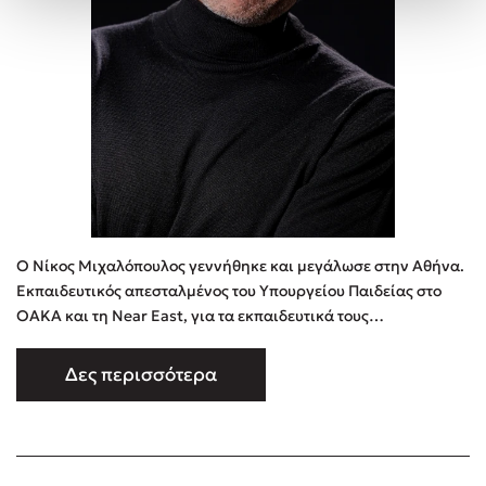
Ο Νίκος Μιχαλόπουλος γεννήθηκε και μεγάλωσε στην Αθήνα.
Εκπαιδευτικός απεσταλμένος του Υπουργείου Παιδείας στο
ΟΑΚΑ και τη Near East, για τα εκπαιδευτικά τους
προγράμματα για σχολεία. 13 φορές Πρωταθλητής Ελλάδος
Masters στον ακοντισμό, 8 φορές Βαλκανιονίκης και κάτοχος
Δες περισσότερα
του χρυσού μεταλλίου στα European Masters Games (Τορίνο
2019). Συγγραφέας 15 βιβλίων για παιδιά και ενήλικες,
βραβευμένος με το Ε …