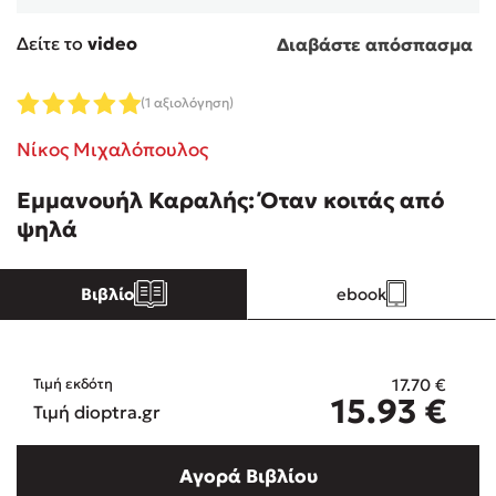
Δείτε το
video
Διαβάστε απόσπασμα
Κώστας Κρομμύδας
(1 αξιολόγηση)
Το λιμάνι μου είσαι εσύ
Νίκος Μιχαλόπουλος
Εμμανουήλ Καραλής: Όταν κοιτάς από
ψηλά
Ιωάννης Γλωσσόπουλος
Βιβλίο
ebook
Ένας γίγαντας στο σχολείο
17.70
€
Τιμή εκδότη
15.93
€
Τιμή dioptra.gr
Δανάη Δεληγεώργη
Αγορά Βιβλίου
Πάνω, κάτω, μπροστά, πίσω