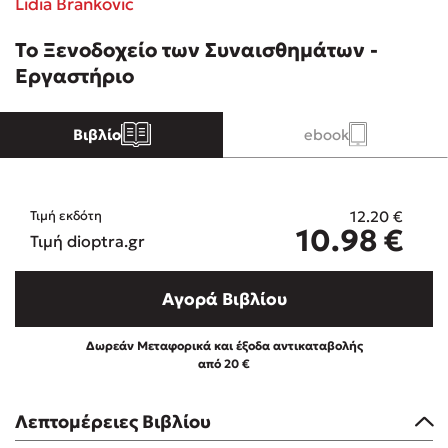
Lidia Branković
To Ξενοδοχείο των Συναισθημάτων -
Κώστας Κρομμύδας
Εργαστήριο
Το λιμάνι μου είσαι εσύ
Βιβλίο
ebook
12.20
€
Τιμή εκδότη
10.98
€
Ιωάννης Γλωσσόπουλος
Τιμή dioptra.gr
Ένας γίγαντας στο σχολείο
Αγορά Βιβλίου
Δωρεάν Μεταφορικά και έξοδα αντικαταβολής
από 20 €
Δανάη Δεληγεώργη
Λεπτομέρειες Βιβλίου
Πάνω, κάτω, μπροστά, πίσω