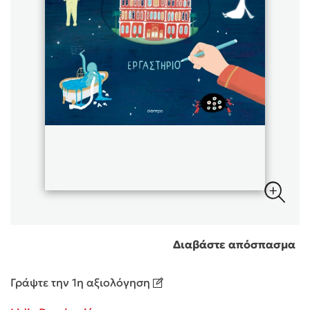
Sebastian Fitzek
Playlist
Στέφανος Ξενάκης
Διαβάστε απόσπασμα
Το λεξικό της ζωής σου
Γράψτε την 1η αξιολόγηση