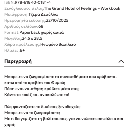
ISBN:
978-618-10-0181-4
Ξενόγλωσσος τίτλος:
The Grand Hotel of Feelings – Workbook
Μετάφραση:
Τζέμα Δεσύλλα
Ημερομηνία έκδοσης:
22/10/2025
Αριθμός σελίδων:
68
Format:
Paperback χωρίς αυτιά
Mel Robbins
Μέγεθος:
24,5 x 28,5
Χώρα προέλευσης:
Ηνωμένο Βασίλειο
Η μέθοδος Αφήστε τους
Ηλικίες:
6+
Περιγραφή
Μπορείτε να ζωγραφίσετε τα συναισθήματα που κρύβονται
κάτω από το κρεβάτι του Θυμού;
Πόση ενσυναίσθηση κρύβετε μέσα σας;
Κάντε το κουίζ και ανακαλύψτε το!
Δημοφιλείς Συγγραφείς
Πώς φαντάζεστε το δικό σας ξενοδοχείο;
Φυστίκι ΠουΚυλάει
Μπορείτε να το ζωγραφίσετε;
Παύλος Καστανάς
Με τι θα γεμίζατε τη βαλίτσα σας, για να νιώσετε ασφάλεια και
χαρά;
El Sombrero