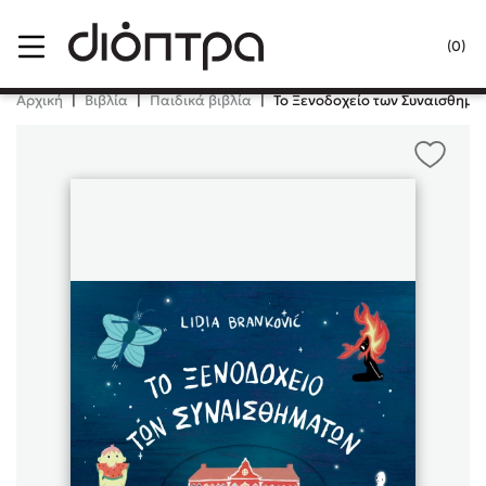
Menu
(0)
Κλείσιμο
Αρχική
|
Βιβλία
|
Παιδικά βιβλία
|
To Ξενοδοχείο των Συναισθημά
Δημοφιλή Βιβλία
Lidia Branković
Το ξενοδοχείο των συναισθημάτων
Χάρης Πολίτης
Καθρέφτης