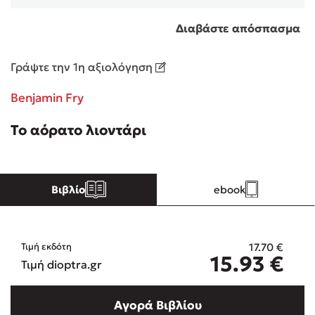
Διαβάστε απόσπασμα
Κώστας Κρομμύδας
Γράψτε την 1η αξιολόγηση
Το λιμάνι μου είσαι εσύ
Benjamin Fry
Το αόρατο λιοντάρι
Ιωάννης Γλωσσόπουλος
Βιβλίο
ebook
Ένας γίγαντας στο σχολείο
17.70
€
Τιμή εκδότη
15.93
€
Τιμή dioptra.gr
Δανάη Δεληγεώργη
Αγορά Βιβλίου
Πάνω, κάτω, μπροστά, πίσω