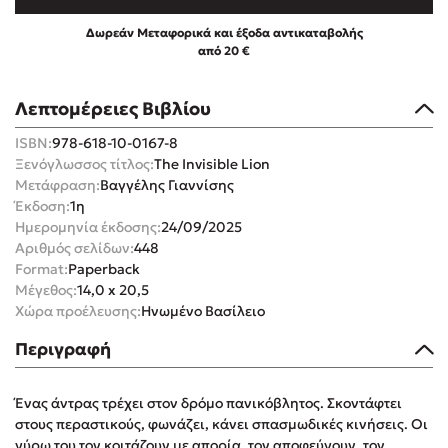
Δωρεάν Μεταφορικά και έξοδα αντικαταβολής
από 20 €
Λεπτομέρειες Βιβλίου
Mel Robbins
ISBN:
978-618-10-0167-8
Ξενόγλωσσος τίτλος:
The Invisible Lion
Η μέθοδος Αφήστε τους
Μετάφραση:
Βαγγέλης Γιαννίσης
Έκδοση:
1η
Ημερομηνία έκδοσης:
24/09/2025
Αριθμός σελίδων:
448
Format:
Paperback
Μέγεθος:
14,0 x 20,5
Χώρα προέλευσης:
Ηνωμένο Βασίλειο
Δημοφιλείς Συγγραφείς
Περιγραφή
Φυστίκι ΠουΚυλάει
Ένας άντρας τρέχει στον δρόμο πανικόβλητος. Σκοντάφτει
Παύλος Καστανάς
στους περαστικούς, φωνάζει, κάνει σπασμωδικές κινήσεις. Οι
El Sombrero
γύρω του τον κοιτάζουν με απορία, τον αποφεύγουν, τον