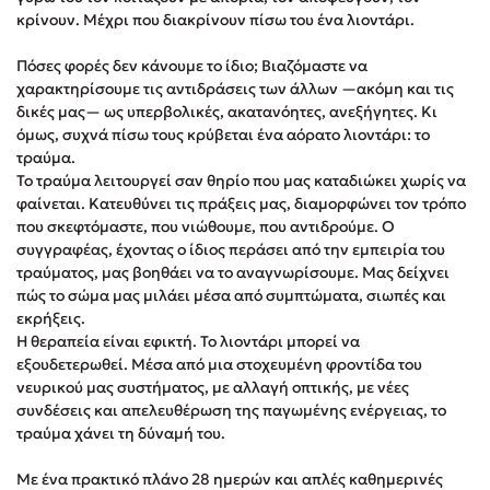
Στέφανος Ξενάκης
κρίνουν. Μέχρι που διακρίνουν πίσω του ένα λιοντάρι.
Sebastian Fitzek
Πόσες φορές δεν κάνουμε το ίδιο; Βιαζόμαστε να
Freida McFadden
χαρακτηρίσουμε τις αντιδράσεις των άλλων —ακόμη και τις
Κατρίνα Τσάνταλη
δικές μας— ως υπερβολικές, ακατανόητες, ανεξήγητες. Κι
όμως, συχνά πίσω τους κρύβεται ένα αόρατο λιοντάρι: το
Lucinda Riley
τραύμα.
Mimi Matthews
Το τραύμα λειτουργεί σαν θηρίο που μας καταδιώκει χωρίς να
Benzamin Bécue
φαίνεται. Κατευθύνει τις πράξεις μας, διαμορφώνει τον τρόπο
που σκεφτόμαστε, που νιώθουμε, που αντιδρούμε. Ο
Rebecca Yarros
συγγραφέας, έχοντας ο ίδιος περάσει από την εμπειρία του
Teo Benedetti
τραύματος, μας βοηθάει να το αναγνωρίσουμε. Μας δείχνει
Τζένη Κουτσοδημητροπούλου
πώς το σώμα μας μιλάει μέσα από συμπτώματα, σιωπές και
εκρήξεις.
Emily Henry
Η θεραπεία είναι εφικτή. Το λιοντάρι μπορεί να
Ali Hazelwood
εξουδετερωθεί. Μέσα από μια στοχευμένη φροντίδα του
Cori Doerrfeld
νευρικού μας συστήματος, με αλλαγή οπτικής, με νέες
συνδέσεις και απελευθέρωση της παγωμένης ενέργειας, το
Pierdomenico Baccalario
τραύμα χάνει τη δύναμή του.
Δανάη Ιμπραχήμ
Με ένα πρακτικό πλάνο 28 ημερών και απλές καθημερινές