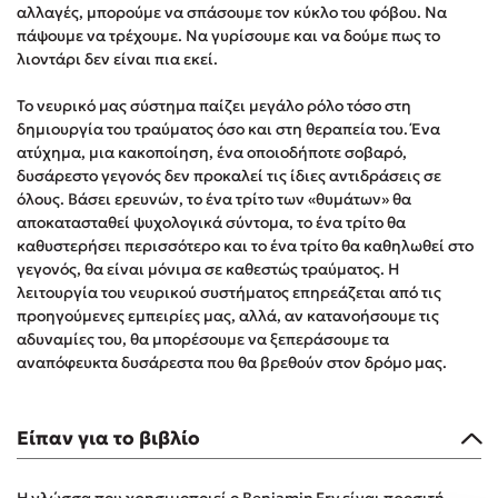
αλλαγές, μπορούμε να σπάσουμε τον κύκλο του φόβου. Να
Δημοφιλή Άρθρα
πάψουμε να τρέχουμε. Να γυρίσουμε και να δούμε πως το
λιοντάρι δεν είναι πια εκεί.
3 βιβλία βασισμένα σε αληθινά γεγονότα!
Τεστ: Ποιο αστυνομικό βιβλίο σου ταιριάζει για το καλοκαίρι;
Το νευρικό μας σύστημα παίζει μεγάλο ρόλο τόσο στη
Ο εθισμός των παιδιών στις οθόνες δεν είναι «το πρόβλημα»
δημιουργία του τραύματος όσο και στη θεραπεία του. Ένα
ατύχημα, μια κακοποίηση, ένα οποιοδήποτε σοβαρό,
Μια λέξη που συχνά νιώθεις αλλά την αγνοείς
δυσάρεστο γεγονός δεν προκαλεί τις ίδιες αντιδράσεις σε
Τι είναι η νευροποικιλότητα; Η Δρ. Δανάη Δεληγεώργη
όλους. Βάσει ερευνών, το ένα τρίτο των «θυμάτων» θα
απαντά!
αποκατασταθεί ψυχολογικά σύντομα, το ένα τρίτο θα
Συγχαρητήρια, Πέθανες! Μια ξενάγηση στον Άδη της
καθυστερήσει περισσότερο και το ένα τρίτο θα καθηλωθεί στο
ελληνικής μυθολογίας
γεγονός, θα είναι μόνιμα σε καθεστώς τραύματος. Η
3 βιβλία που μπορείς να διαβάσεις σε μια μέρα!
λειτουργία του νευρικού συστήματος επηρεάζεται από τις
προηγούμενες εμπειρίες μας, αλλά, αν κατανοήσουμε τις
Εύκολη συνταγή για chicken BBQ pizza από τον Άκη
αδυναμίες του, θα μπορέσουμε να ξεπεράσουμε τα
Πετρετζίκη!
αναπόφευκτα δυσάρεστα που θα βρεθούν στον δρόμο μας.
Διακοπές με τα παιδιά: Η ανάγκη μας για παύση σε μετωπική
σύγκρουση με τη δική τους για εκτόνωση
Πάνω, κάτω, μπροστά, πίσω; Κάνε το τεστ και ανακάλυψε την
Είπαν για το βιβλίο
τάση σου!