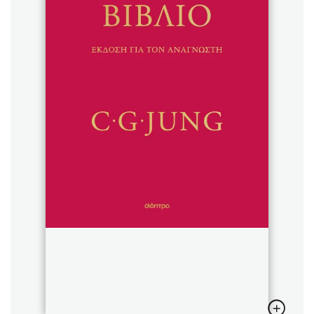
Sebastian Fitzek
Playlist
Στέφανος Ξενάκης
Το λεξικό της ζωής σου