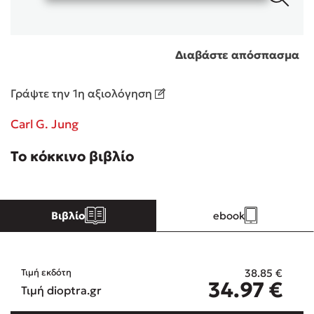
Κώστας Κρομμύδας
Διαβάστε απόσπασμα
Το λιμάνι μου είσαι εσύ
Γράψτε την 1η αξιολόγηση
Carl G. Jung
Το κόκκινο βιβλίο
Ιωάννης Γλωσσόπουλος
Ένας γίγαντας στο σχολείο
Βιβλίο
ebook
38.85
€
Τιμή εκδότη
Δανάη Δεληγεώργη
34.97
€
Τιμή dioptra.gr
Πάνω, κάτω, μπροστά, πίσω