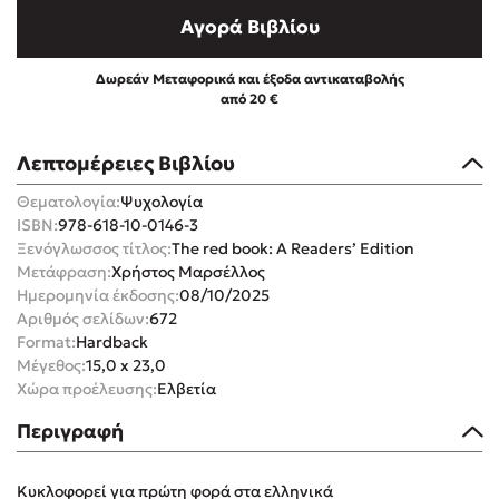
Αγορά Βιβλίου
Δωρεάν Μεταφορικά και έξοδα αντικαταβολής
από 20 €
Mel Robbins
Λεπτομέρειες Βιβλίου
Η μέθοδος Αφήστε τους
Θεματολογία:
Ψυχολογία
ISBN:
978-618-10-0146-3
Ξενόγλωσσος τίτλος:
The red book: A Readers’ Edition
Μετάφραση:
Χρήστος Μαρσέλλος
Ημερομηνία έκδοσης:
08/10/2025
Αριθμός σελίδων:
672
Format:
Hardback
Μέγεθος:
15,0 x 23,0
Δημοφιλείς Συγγραφείς
Χώρα προέλευσης:
Ελβετία
Φυστίκι ΠουΚυλάει
Περιγραφή
Παύλος Καστανάς
El Sombrero
Κυκλοφορεί για πρώτη φορά στα ελληνικά