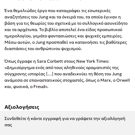
Στέφανος Ξενάκης
Ένα θεμελιώδες έργο που καταγράφει τις εσωτερικές
Sebastian Fitzek
αναζητήσεις του Jung και τα όνειρά του, τα οποία έγιναν η
Freida McFadden
βάση για τις θεωρίες του σχετικά με το συλλογικό ασυνείδητο
και τα αρχέτυπα. Το βιβλίο αποτελεί ένα είδος προσωπικού
Κατρίνα Τσάνταλη
ημερολογίου, γεμάτο φαντασιώσεις και ψυχικές εμπειρίες.
Lucinda Riley
Μέσω αυτών, ο Jung προσπαθεί να κατανοήσει τις βαθύτερες
Mimi Matthews
διαστάσεις του ανθρώπινου ψυχισμού.
Benzamin Bécue
Όπως έγραψε η Sara Corbett στους New York Times:
Rebecca Yarros
«Δημιούργημα ενός από τους αληθινούς οραματιστές της
Teo Benedetti
σύγχρονης ιστορίας […] που αναδεικνύει τη θέση του Jung
ανάμεσα σε επαναστατικούς στοχαστές, όπως ο Marx, ο Orwell
Τζένη Κουτσοδημητροπούλου
και, φυσικά, ο Freud».
Emily Henry
Ali Hazelwood
Cori Doerrfeld
Αξιολογήσεις
Pierdomenico Baccalario
Συνδεθείτε ή κάντε εγγραφή για να γράψετε την αξιολόγησή
Δανάη Ιμπραχήμ
σας