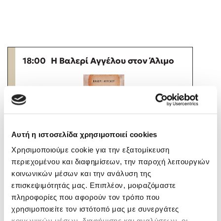
Playlist
18:00
Η Βαλερί Αγγέλου στον Άλιμο
Το λεξικό της ζωής σου
Αυτή η ιστοσελίδα χρησιμοποιεί cookies
Θεατρική Σκηνή Αλίμου Κάρολος Κουν,
Χρησιμοποιούμε cookie για την εξατομίκευση
Υψηλάντου και Θησείου, Άλιμος
περιεχομένου και διαφημίσεων, την παροχή λειτουργιών
Το λιμάνι μου είσαι εσύ
Η Βαλερί Αγγέλου στον Άλιμο
κοινωνικών μέσων και την ανάλυση της
επισκεψιμότητάς μας. Επιπλέον, μοιραζόμαστε
ΠΑΡΟΥΣΙΑΣΗ ΒΙΒΛΙΟΥ ΒΑΛΕΡΙ ΑΓΓΕΛΟΥ Ο Δήμος
πληροφορίες που αφορούν τον τρόπο που
Αλίμου, το βιβλιοπωλείο Μαφάλντα και οι
εκδόσεις Διόπτρα, σας προσκαλούν στην
χρησιμοποιείτε τον ιστότοπό μας με συνεργάτες
παρουσίαση του βιβλίου της Βαλερί Αγγέλου με
κοινωνικών μέσων, διαφήμισης και αναλύσεων, οι