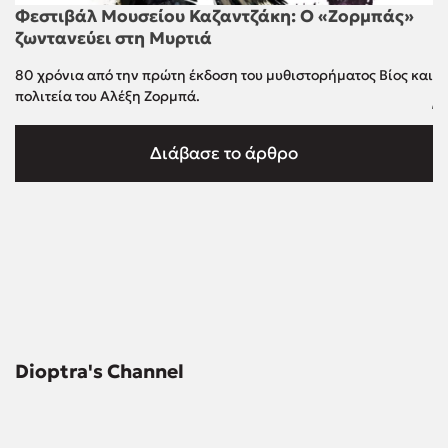
Φεστιβάλ Μουσείου Καζαντζάκη: Ο «Ζορμπάς»
ζωντανεύει στη Μυρτιά
80 χρόνια από την πρώτη έκδοση του μυθιστορήματος Βίος και
Ε
πολιτεία του Αλέξη Ζορμπά.
Ά
Μι
Διάβασε το άρθρο
Dioptra's Channel