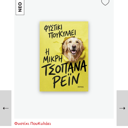
Πάνω, κάτω, μπροστά, πίσω
Mel Robbins
Η μέθοδος Αφήστε τους
Δημοφιλείς Συγγραφείς
Φυστίκι ΠουΚυλάει
Παύλος Καστανάς
Φυστίκι ΠουΚυλάει