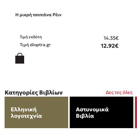
El Sombrero
Στέφανος Ξενάκης
Η μικρή τσοπάνα Ρέιν
Sebastian Fitzek
Freida McFadden
Κατρίνα Τσάνταλη
Τιμή εκδότη
14.35€
Τιμή dioptra.gr
12.92€
Lucinda Riley
Mimi Matthews
Benzamin Bécue
Rebecca Yarros
Teo Benedetti
Τζένη Κουτσοδημητροπούλου
Κατηγορίες Βιβλίων
Δες τες όλες
Emily Henry
Ali Hazelwood
Ελληνική
Αστυνομικά
Cori Doerrfeld
λογοτεχνία
Βιβλία
Pierdomenico Baccalario
Δανάη Ιμπραχήμ