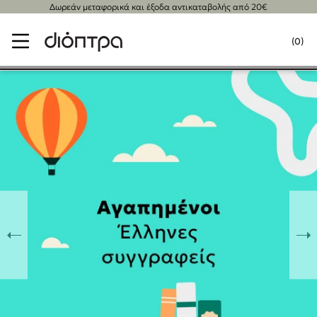
Δωρεάν μεταφορικά και έξοδα αντικαταβολής από 20€
Menu
f
(0)
Κλείσιμο
Δημοφιλή Βιβλία
Lidia Branković
Το ξενοδοχείο των συναισθημάτων
Χάρης Πολίτης