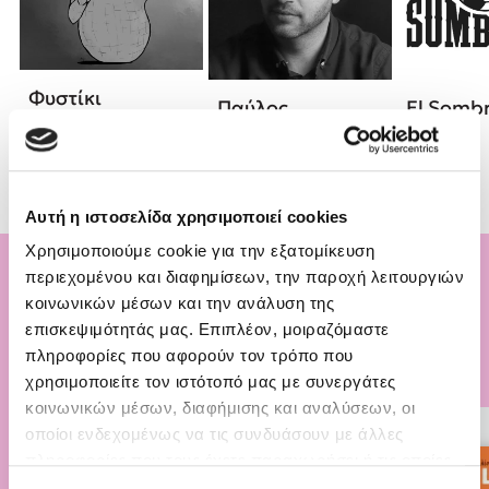
Φυστίκι
Παύλος
El Somb
ΠουΚυλάει
Καστανάς
Αυτή η ιστοσελίδα χρησιμοποιεί cookies
Χρησιμοποιούμε cookie για την εξατομίκευση
περιεχομένου και διαφημίσεων, την παροχή λειτουργιών
Bιβλία που γίνονται
κοινωνικών μέσων και την ανάλυση της
επισκεψιμότητάς μας. Επιπλέον, μοιραζόμαστε
ταινίες
πληροφορίες που αφορούν τον τρόπο που
χρησιμοποιείτε τον ιστότοπό μας με συνεργάτες
κοινωνικών μέσων, διαφήμισης και αναλύσεων, οι
οποίοι ενδεχομένως να τις συνδυάσουν με άλλες
πληροφορίες που τους έχετε παραχωρήσει ή τις οποίες
έχουν συλλέξει σε σχέση με την από μέρους σας χρήση