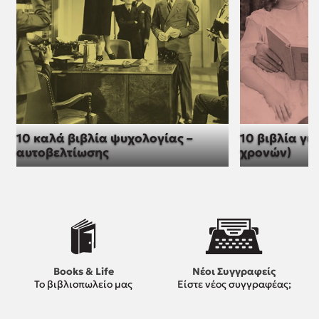
10 καλά βιβλία ψυχολογίας –
10 βιβλία για
αυτοβελτίωσης
χρονών)
Books & Life
Νέοι Συγγραφείς
Το βιβλιοπωλείο μας
Είστε νέος συγγραφέας;