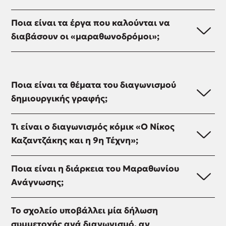
Στον
Ποια είναι τα έργα που καλούνται να
διαγωνισμό
διαβάσουν οι «μαραθωνοδρόμοι»;
δημιουργικής
γραφής
Τα
«Ο
βιβλία
Νίκος
που
Ποια είναι τα θέματα του διαγωνισμού
Καζαντζάκης
καλούνται
δημιουργικής γραφής;
στον
να
21ο
αναγνώσουν
Οι
αιώνα»
Τι είναι ο διαγωνισμός κόμικ «Ο Νίκος
οι
συμμετέχοντες
οι
Καζαντζάκης και η 9η Τέχνη»;
«μαραθωνοδρόμοι»
μπορούν
μαθητές/-
και
να
τριες
Στον
να
επιλέξουν
Ποια είναι η διάρκεια του Μαραθωνίου
κάθε
διαγωνισμό
εμπνευστούν
οποιοδήποτε
Ανάγνωσης;
τάξης
κόμικ
από
από
καλούνται
«Ο
αυτά,
Ως
τα
να
Νίκος
Το σχολείο υποβάλλει μία δήλωση
δημιουργώντας
ημερομηνία
τέσσερα
διαβάσουν
Καζαντζάκης
συμμετοχής ανά διαγωνισμό, αν