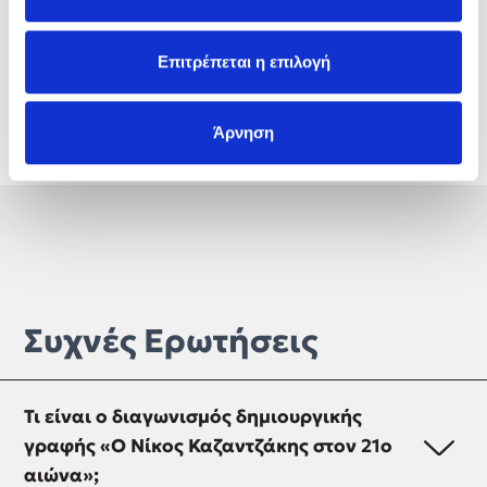
ο
«Ο Νίκος Καζαντζάκης στον 21
αιώνα» εδώ:
Επιτρέπεται η επιλογή
Άρνηση
Συχνές Ερωτήσεις
Τι είναι ο διαγωνισμός δημιουργικής
γραφής «Ο Νίκος Καζαντζάκης στον 21ο
αιώνα»;