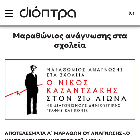
Menu
(0)
Κλείσιμο
Μαραθώνιος ανάγνωσης στα
σχολεία
Δημοφιλή Βιβλία
Lidia Branković
Το ξενοδοχείο των συναισθημάτων
Χάρης Πολίτης
ΑΠΟΤΕΛΕΣΜΑΤΑ Α’ ΜΑΡΑΘΩΝΙΟΥ ΑΝΑΓΝΩΣΗΣ «Ο
Καθρέφτης
Ο