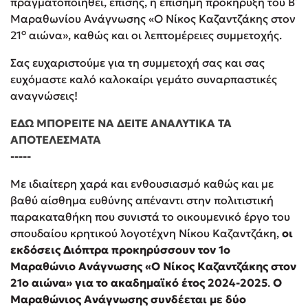
πραγματοποιηθεί, επίσης, η επίσημη προκήρυξη του Β΄
Μαραθωνίου Ανάγνωσης «Ο Νίκος Καζαντζάκης στον
ο
21
αιώνα», καθώς και οι λεπτομέρειες συμμετοχής.
Σας ευχαριστούμε για τη συμμετοχή σας και σας
ευχόμαστε καλό καλοκαίρι γεμάτο συναρπαστικές
Mel Robbins
αναγνώσεις!
Η μέθοδος Αφήστε τους
ΕΔΩ ΜΠΟΡΕΙΤΕ ΝΑ ΔΕΙΤΕ ΑΝΑΛΥΤΙΚΑ ΤΑ
ΑΠΟΤΕΛΕΣΜΑΤΑ
-----
Με ιδιαίτερη χαρά και ενθουσιασμό καθώς και με
βαθύ αίσθημα ευθύνης απέναντι στην πολιτιστική
παρακαταθήκη που συνιστά το οικουμενικό έργο του
σπουδαίου κρητικού λογοτέχνη Νίκου Καζαντζάκη,
οι
Δημοφιλείς Συγγραφείς
εκδόσεις Διόπτρα προκηρύσσουν τον 1ο
Φυστίκι ΠουΚυλάει
Μαραθώνιο Ανάγνωσης «Ο Νίκος Καζαντζάκης στον
Παύλος Καστανάς
21ο αιώνα» για το ακαδημαϊκό έτος 2024-2025
.
Ο
Μαραθώνιος Ανάγνωσης συνδέεται με δύο
El Sombrero