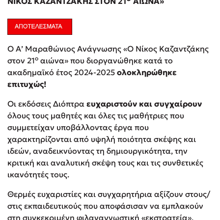
ΝΙΚΟΣ ΚΑΖΑΝΤΖΑΚΗΣ ΣΤΟΝ 21
ΑΙΩΝΑ»
Ο Α’ Μαραθώνιος Ανάγνωσης «Ο Νίκος Καζαντζάκης
ο
στον 21
αιώνα» που διοργανώθηκε κατά το
Sebastian Fitzek
ακαδημαϊκό έτος 2024-2025
ολοκληρώθηκε
Playlist
επιτυχώς!
Οι εκδόσεις Διόπτρα
ευχαριστούν και συγχαίρουν
όλους τους μαθητές και όλες τις μαθήτριες που
συμμετείχαν υποβάλλοντας έργα που
χαρακτηρίζονται από υψηλή ποιότητα σκέψης και
ιδεών, αναδεικνύοντας τη δημιουργικότητα, την
Στέφανος Ξενάκης
κριτική και αναλυτική σκέψη τους και τις συνθετικές
ικανότητές τους.
Το λεξικό της ζωής σου
Θερμές ευχαριστίες και συγχαρητήρια αξίζουν στους/
στις εκπαιδευτικούς που αποφάσισαν να εμπλακούν
στη συγκεκριμένη φιλαναγνωστική «εκστρατεία»,