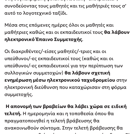
συνοδεύοντας τους μαθητές και τις μαθήτριές τους σ’
αυτό το λογοτεχνικό ταξίδι.
Κώστας Κρομμύδας
Μέσα στις επόμενες ημέρες όλοι οι μαθητές και
Το λιμάνι μου είσαι εσύ
μαθήτριες καθώς και οι εκπαιδευτικοί τους
θα λάβουν
ηλεκτρονικό Έπαινο Συμμετοχής
.
Οι διακριθέντες/-είσες μαθητές/-τριες και οι
υπεύθυνοι/-ες εκπαιδευτικοί τους (καθώς και οι
υπεύθυνοι/-ες εκπαιδευτικοί για την περίπτωση των
Ιωάννης Γλωσσόπουλος
συλλογικών συμμετοχών)
θα λάβουν σχετική
ενημέρωση μέσω ηλεκτρονικού ταχυδρομείου
στην
Ένας γίγαντας στο σχολείο
ηλεκτρονική διεύθυνση που καταχώρισαν στη φόρμα
συμμετοχής.
Η απονομή των βραβείων θα λάβει χώρα σε ειδική
τελετή.
Η ημερομηνία και η τοποθεσία όπου θα
Δανάη Δεληγεώργη
πραγματοποιηθεί η τελετή βράβευσης θα
ανακοινωθούν σύντομα. Στην τελετή βράβευσης θα
Πάνω, κάτω, μπροστά, πίσω