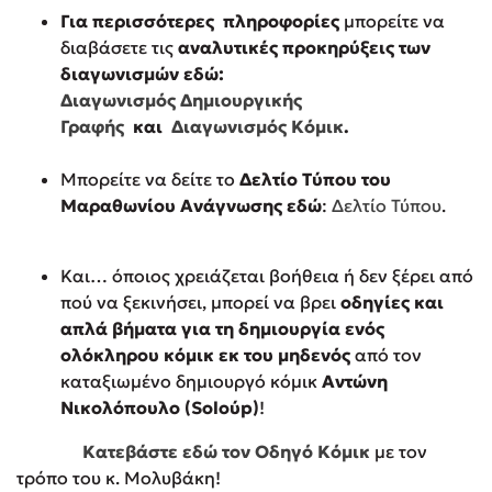
Για περισσότερες πληροφορίες
μπορείτε να
Δημοφιλή Άρθρα
διαβάσετε τις
αναλυτικές προκηρύξεις των
3 βιβλία βασισμένα σε αληθινά γεγονότα!
διαγωνισμών εδώ:
Τεστ: Ποιο αστυνομικό βιβλίο σου ταιριάζει για το καλοκαίρι;
Διαγωνισμός Δημιουργικής
Γραφής
και
Διαγωνισμός Κόμικ
.
Ο εθισμός των παιδιών στις οθόνες δεν είναι «το πρόβλημα»
Μια λέξη που συχνά νιώθεις αλλά την αγνοείς
Μπορείτε να δείτε το
Δελτίο Τύπου του
Τι είναι η νευροποικιλότητα; Η Δρ. Δανάη Δεληγεώργη
Μαραθωνίου Ανάγνωσης εδώ
:
Δελτίο Τύπου
.
απαντά!
Συγχαρητήρια, Πέθανες! Μια ξενάγηση στον Άδη της
ελληνικής μυθολογίας
Και… όποιος χρειάζεται βοήθεια ή δεν ξέρει από
3 βιβλία που μπορείς να διαβάσεις σε μια μέρα!
πού να ξεκινήσει, μπορεί να βρει
οδηγίες και
Εύκολη συνταγή για chicken BBQ pizza από τον Άκη
απλά βήματα για τη δημιουργία ενός
Πετρετζίκη!
ολόκληρου κόμικ εκ του μηδενός
από τον
Διακοπές με τα παιδιά: Η ανάγκη μας για παύση σε μετωπική
καταξιωμένο δημιουργό κόμικ
Αντώνη
σύγκρουση με τη δική τους για εκτόνωση
Νικολόπουλο (Soloύp)
!
Πάνω, κάτω, μπροστά, πίσω; Κάνε το τεστ και ανακάλυψε την
τάση σου!
Κατεβάστε εδώ τον Οδηγό Κόμικ
με τον
τρόπο του κ. Μολυβάκη!