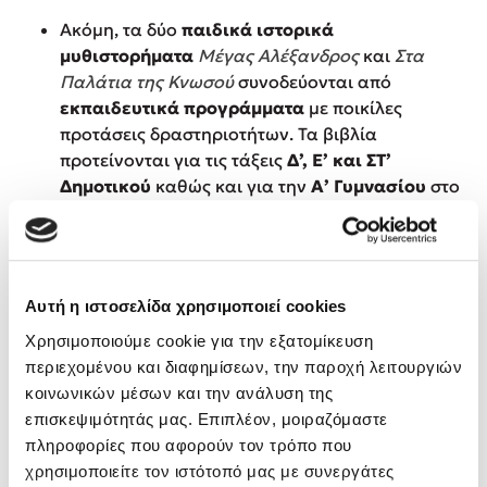
Προσεχείς εκδηλώσεις
Ακόμη, τα δύο
παιδικά ιστορικά
μυθιστορήματα
Μέγας Αλέξανδρος
και
Στα
Ο Κώστας Κρομμύδας στο Παλαιοχώρι Καλαμπάκας
Παλάτια της Κνωσού
συνοδεύονται από
Ο Κώστας Κρομμύδας και η Μαρίνα Γιώτη στη Νικήτη
Χαλκιδικής
εκπαιδευτικά προγράμματα
με ποικίλες
προτάσεις δραστηριοτήτων. Τα βιβλία
Ο Στέφανος Ξενάκης στη Χίο
προτείνονται για τις τάξεις
Δ’, Ε’ και ΣΤ’
Ο Κώστας Κρομμύδας & η Μαρίνα Γιώτη στο 54o Φεστιβάλ
Δημοτικού
καθώς και για την
Α’ Γυμνασίου
στο
Βιβλίου στο Πεδίον του Άρεως
πλαίσιο του Μαραθωνίου Ανάγνωσης.
Ο Βαγγέλης Ηλιόπουλος & η Τζένη Κουτσοδημητροπούλου στο
54o Φεστιβάλ Βιβλίου στο Πεδίον του Άρεως
Μπορείτε να βρείτε εδώ τα εκπαιδευτικά
προγράμματα:
Αυτή η ιστοσελίδα χρησιμοποιεί cookies
Στα Παλάτια της Κνωσού
– Εκπαιδευτικό Πρόγραμμα
Χρησιμοποιούμε cookie για την εξατομίκευση
Μέγας Αλέξανδρος
περιεχομένου και διαφημίσεων, την παροχή λειτουργιών
– Εκπαιδευτικό Πρόγραμμα
κοινωνικών μέσων και την ανάλυση της
επισκεψιμότητάς μας. Επιπλέον, μοιραζόμαστε
πληροφορίες που αφορούν τον τρόπο που
χρησιμοποιείτε τον ιστότοπό μας με συνεργάτες