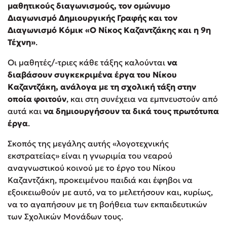
μαθητικούς διαγωνισμούς, τον ομώνυμο
Στέφανος Ξενάκης
Διαγωνισμό Δημιουργικής Γραφής και τον
Sebastian Fitzek
Διαγωνισμό Κόμικ «Ο Νίκος Καζαντζάκης και η 9η
Freida McFadden
Τέχνη»
.
Κατρίνα Τσάνταλη
Οι μαθητές/-τριες κάθε τάξης καλούνται
να
Lucinda Riley
διαβάσουν συγκεκριμένα έργα του Νίκου
Mimi Matthews
Καζαντζάκη
,
ανάλογα με τη σχολική τάξη στην
Benzamin Bécue
οποία φοιτούν
, και στη συνέχεια να εμπνευστούν από
Rebecca Yarros
αυτά και
να δημιουργήσουν τα δικά τους πρωτότυπα
Teo Benedetti
έργα
.
Τζένη Κουτσοδημητροπούλου
Σκοπός της μεγάλης αυτής «λογοτεχνικής
Emily Henry
εκστρατείας» είναι η γνωριμία του νεαρού
Ali Hazelwood
αναγνωστικού κοινού με το έργο του Νίκου
Cori Doerrfeld
Καζαντζάκη, προκειμένου παιδιά και έφηβοι να
εξοικειωθούν με αυτό, να το μελετήσουν και, κυρίως,
Pierdomenico Baccalario
να το αγαπήσουν με τη βοήθεια των εκπαιδευτικών
Δανάη Ιμπραχήμ
των Σχολικών Μονάδων τους.