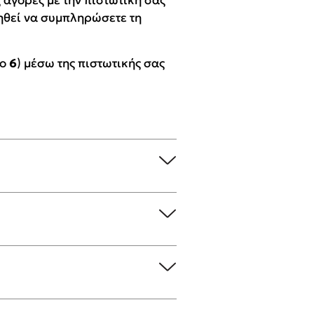
ς αγορές με την πιστωτική σας
ηθεί να συμπληρώσετε τη
βάσεις σε
 BBQ pizza
ο
6
) μέσω της πιστωτικής σας
νάγκη μας για
ση με τη
; Κάνε το
η σου!