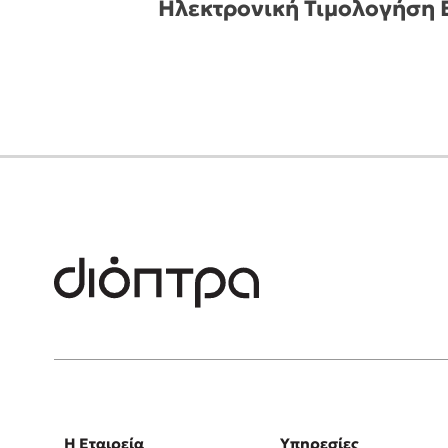
Ηλεκτρονική Τιμολογήση E
Δανάη Δεληγεώργη
Πάνω, κάτω, μπροστά, πίσω
Mel Robbins
Η μέθοδος Αφήστε τους
Η Εταιρεία
Υπηρεσίες