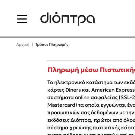
Menu
Δημοφιλή Βιβλία
Δημοφιλε
Αρχική
|
Τρόποι Πληρωμής
Lidia Branković
Φυστίκι Που
Παύλος Κασ
Το ξενοδοχείο των
Πληρωμή μέσω Πιστωτική
συναισθημάτων
El Sombrero
Στέφανος Ξε
Το ηλεκτρονικό κατάστημα των εκδόσ
κάρτες Diners και American Expres
Sebastian Fi
Χάρης Πολίτης
συστήματα online ασφαλείας (SSL-25
Freida McFa
Mastercard) τα οποία εγγυώνται έ
Καθρέφτης
Κατρίνα Τσά
προσωπικών σας δεδομένων με την 
Lucinda Rile
εκδόσεις Διόπτρα, πρώτοι από όλου
Mimi Matth
σύστημα χρεώσης πιστωτικής κάρτα
Sebastian Fitzek
Benzamin Bé