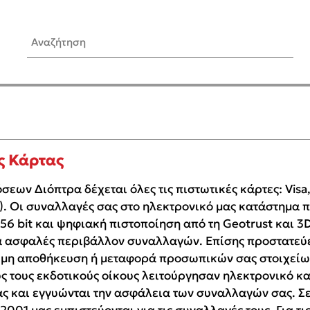
Αναζήτηση
ίς Συγγραφείς
Δημοφιλή Άρθρα
Κυλάει
3 βιβλία βασισμένα σε αλη
γεγονότα!
τανάς
Τεστ: Ποιο αστυνομικό βιβλ
ς Κάρτας
ταιριάζει για το καλοκαίρι;
νάκης
εων Διόπτρα δέχεται όλες τις πιστωτικές κάρτες: Visa,
Ο εθισμός των παιδιών στις
s). Οι συναλλαγές σας στο ηλεκτρονικό μας κατάστημα
tzek
είναι «το πρόβλημα»
6 bit και ψηφιακή πιστοποίηση από τη Geotrust και 3D
dden
Μια λέξη που συχνά νιώθεις
να ασφαλές περιβάλλον συναλλαγών. Επίσης προστατεύε
αγνοείς
νταλη
μη αποθήκευση ή μεταφορά προσωπικών σας στοιχείων σ
Τι είναι η νευροποικιλότητα;
y
ς τους εκδοτικούς οίκους λειτούργησαν ηλεκτρονικό κα
Δανάη Δεληγεώργη απαντά
ews
ς και εγγυώνται την ασφάλεια των συναλλαγών σας. Σε
Συγχαρητήρια, Πέθανες! Μι
cue
στον Άδη της ελληνικής μυ