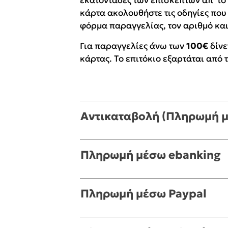
εκατοντάδες των επισκεπτών απ' το 
κάρτα ακολουθήστε τις οδηγίες που
Rebecca Yar
Playlist
φόρμα παραγγελίας, τον αριθμό και
Teo Benedett
Για παραγγελίες άνω των
Τζένη Κουτσ
100€
δίν
κάρτας. Το επιτόκιο εξαρτάται από 
Emily Henry
Στέφανος Ξενάκης
Ali Hazelwoo
Το λεξικό της ζωής σου
Cori Doerrfe
Pierdomenico
Αντικαταβολή (Πληρωμή μ
Δανάη Ιμπρ
Κώστας Κρομμύδας
Πληρωμή μέσω ebanking
Το λιμάνι μου είσαι εσύ
Πληρωμή μέσω Paypal
Ιωάννης Γλωσσόπουλος
Ένας γίγαντας στο σχολείο