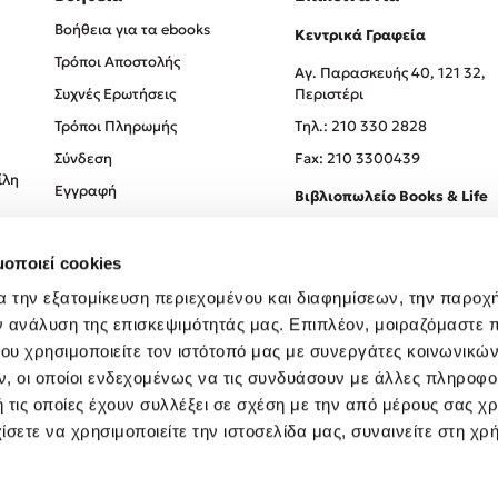
Βοήθεια για τα ebooks
Κεντρικά Γραφεία
Τρόποι Αποστολής
Αγ. Παρασκευής 40, 121 32,
Συχνές Ερωτήσεις
Περιστέρι
Τρόποι Πληρωμής
Tηλ.: 210 330 2828
Σύνδεση
Fax: 210 3300439
ίλη
Εγγραφή
Βιβλιοπωλείο Books & Life
Σόλωνος 93-95, 106 78, Αθήν
μοποιεί cookies
Τηλ.:
210 330 0774
α την εξατομίκευση περιεχομένου και διαφημίσεων, την παροχ
ν ανάλυση της επισκεψιμότητάς μας. Επιπλέον, μοιραζόμαστε 
ου χρησιμοποιείτε τον ιστότοπό μας με συνεργάτες κοινωνικώ
, οι οποίοι ενδεχομένως να τις συνδυάσουν με άλλες πληροφο
 τις οποίες έχουν συλλέξει σε σχέση με την από μέρους σας χ
ίσετε να χρησιμοποιείτε την ιστοσελίδα μας, συναινείτε στη χρ