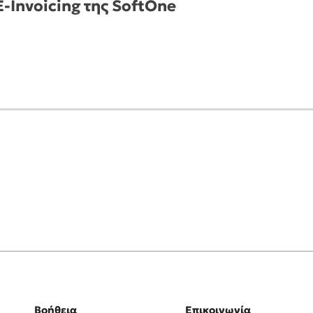
-Invoicing της SoftOne
Βοήθεια
Επικοινωνία