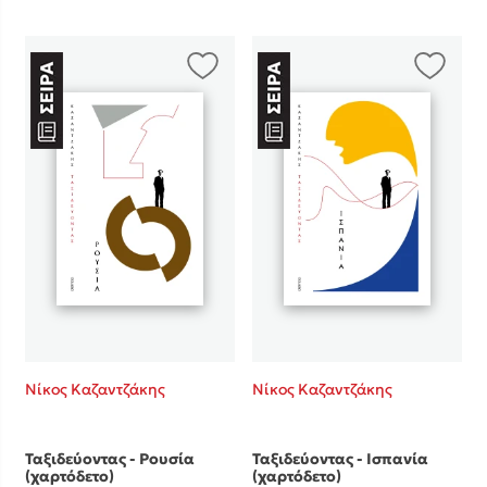
Mel Robbins
Η μέθοδος Αφήστε τους
Δημοφιλείς Συγγραφείς
Νίκος Καζαντζάκης
Νίκος Καζαντζάκης
Φυστίκι ΠουΚυλάει
Παύλος Καστανάς
Ταξιδεύοντας - Ρουσία
Ταξιδεύοντας - Ισπανία
El Sombrero
(χαρτόδετο)
(χαρτόδετο)