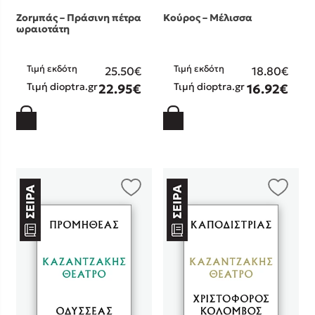
Ζοrμπάς – Πράσινη πέτρα
Κούρος – Μέλισσα
ωραιοτάτη
Τιμή εκδότη
Τιμή εκδότη
25.50€
18.80€
Τιμή dioptra.gr
Τιμή dioptra.gr
22.95€
16.92€