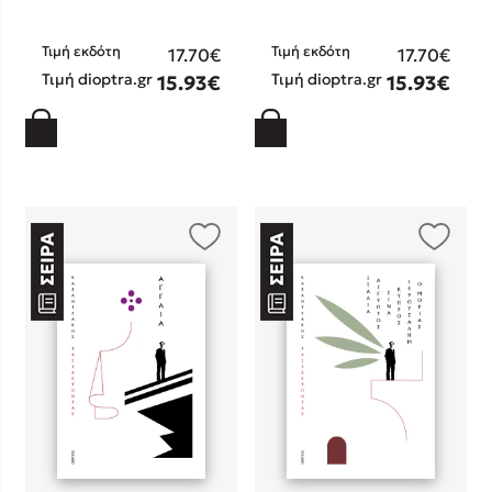
Στέφανος Ξενάκης
Sebastian Fitzek
Τιμή εκδότη
Τιμή εκδότη
17.70€
17.70€
Τιμή dioptra.gr
Τιμή dioptra.gr
Freida McFadden
15.93€
15.93€
Κατρίνα Τσάνταλη
Lucinda Riley
Mimi Matthews
Benzamin Bécue
Rebecca Yarros
Teo Benedetti
Τζένη Κουτσοδημητροπούλου
Emily Henry
Ali Hazelwood
Cori Doerrfeld
Pierdomenico Baccalario
Δανάη Ιμπραχήμ