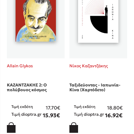
Allain Glykos
Νίκος Καζαντζάκης
ΚΑΖΑΝΤΖΑΚΗΣ 2: Ο
Ταξιδεύοντας - Ιαπωνία-
πολύβουος κόσμος
Κίνα (Χαρτόδετο)
Τιμή εκδότη
Τιμή εκδότη
17.70€
18.80€
Τιμή dioptra.gr
Τιμή dioptra.gr
15.93€
16.92€