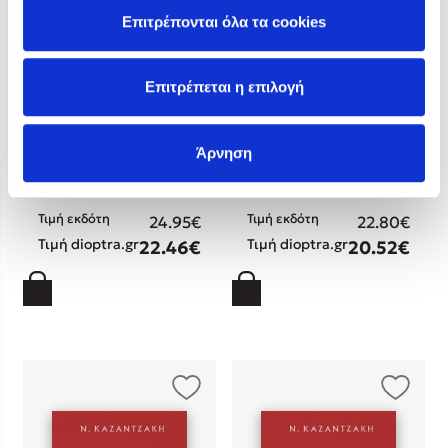
Επιτρέπονται όλα τα cookies
Νίκος Καζαντζάκης
Νίκος Καζαντζάκης
Επιτρέπεται η επιλογή
Ο τελευταίος πειρασμός
Οι αδερφοφάδες
Άρνηση
(Σκληρόδετο)
(Σκληρόδετο)
Τιμή εκδότη
Τιμή εκδότη
24.95€
22.80€
Τιμή dioptra.gr
Τιμή dioptra.gr
22.46€
20.52€