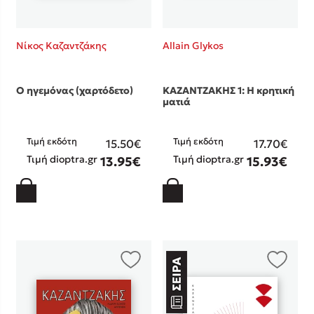
Νίκος Καζαντζάκης
Allain Glykos
Ο ηγεμόνας (χαρτόδετο)
ΚΑΖΑΝΤΖΑΚΗΣ 1: Η κρητική
ματιά
Τιμή εκδότη
Τιμή εκδότη
15.50€
17.70€
Τιμή dioptra.gr
Τιμή dioptra.gr
13.95€
15.93€