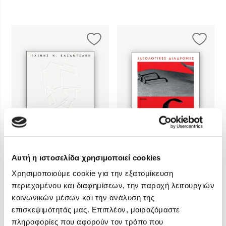
Αυτή η ιστοσελίδα χρησιμοποιεί cookies
Χρησιμοποιούμε cookie για την εξατομίκευση
περιεχομένου και διαφημίσεων, την παροχή λειτουργιών
Ελένη Καζαντζάκη
Θανάσης Αγάθος,
Γιάννης
κοινωνικών μέσων και την ανάλυση της
Δημητρακάκης
επισκεψιμότητάς μας. Επιπλέον, μοιραζόμαστε
Νίκος Καζαντζάκης, ο
Οι ιδεολογικές διαδρομές
πληροφορίες που αφορούν τον τρόπο που