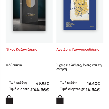
Κώστας Κρομμύδας
Το λιμάνι μου είσαι εσύ
Νίκος Καζαντζάκης
Λευτέρης Γιαννακουδάκης
Ιωάννης Γλωσσόπουλος
Οδύσσεια
Έχεις τις λέξεις, έχεις και τη
Ένας γίγαντας στο σχολείο
σκηνή
Τιμή εκδότη
Τιμή εκδότη
49.95€
16.60€
Τιμή dioptra.gr
Τιμή dioptra.gr
44.96€
14.94€
Δανάη Δεληγεώργη
Πάνω, κάτω, μπροστά, πίσω