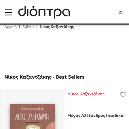
Menu
(0)
Κλείσιμο
Αρχική
|
Βιβλία
|
Νίκος Καζαντζάκης
Δημοφιλή Βιβλία
Lidia Branković
Το ξενοδοχείο των συναισθημάτων
Νίκος Καζαντζάκης - Best Sellers
Νίκος Καζαντζάκης
Χάρης Πολίτης
Μέγας Αλέξανδρος (παιδικό)
Καθρέφτης