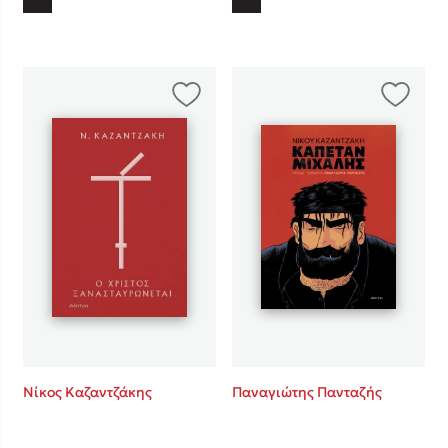
Νίκος Καζαντζάκης
Παναγιώτης Πανταζής