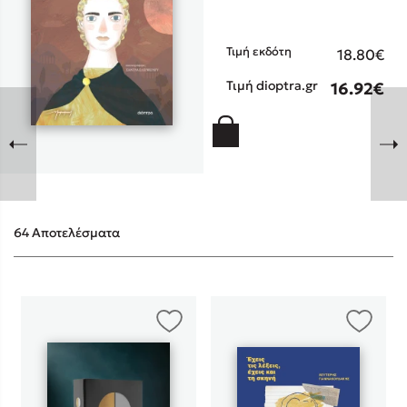
Τιμή εκδότη
18.80€
Τιμή dioptra.gr
16.92€
Sebastian Fitzek
Playlist
64 Αποτελέσματα
Στέφανος Ξενάκης
Το λεξικό της ζωής σου