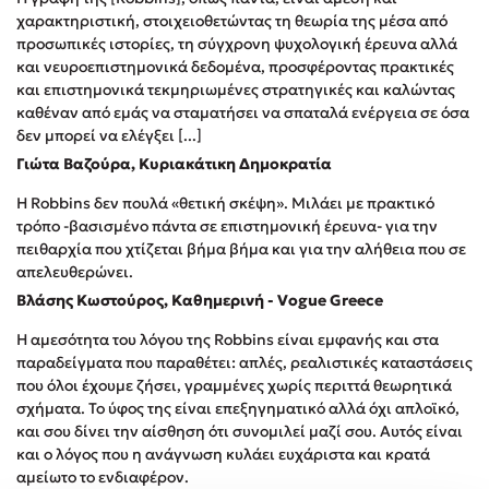
χαρακτηριστική, στοιχειοθετώντας τη θεωρία της μέσα από
προσωπικές ιστορίες, τη σύγχρονη ψυχολογική έρευνα αλλά
και νευροεπιστημονικά δεδομένα, προσφέροντας πρακτικές
και επιστημονικά τεκμηριωμένες στρατηγικές και καλώντας
καθέναν από εμάς να σταματήσει να σπαταλά ενέργεια σε όσα
δεν μπορεί να ελέγξει [...]
Γιώτα Βαζούρα, Κυριακάτικη Δημοκρατία
Η Robbins δεν πουλά «θετική σκέψη». Μιλάει με πρακτικό
τρόπο -βασισμένο πάντα σε επιστημονική έρευνα- για την
πειθαρχία που χτίζεται βήμα βήμα και για την αλήθεια που σε
απελευθερώνει.
Βλάσης Κωστούρος, Καθημερινή - Vogue Greece
Η αμεσότητα του λόγου της Robbins είναι εμφανής και στα
παραδείγματα που παραθέτει: απλές, ρεαλιστικές καταστάσεις
που όλοι έχουμε ζήσει, γραμμένες χωρίς περιττά θεωρητικά
σχήματα. Το ύφος της είναι επεξηγηματικό αλλά όχι απλοϊκό,
και σου δίνει την αίσθηση ότι συνομιλεί μαζί σου. Αυτός είναι
και ο λόγος που η ανάγνωση κυλάει ευχάριστα και κρατά
αμείωτο το ενδιαφέρον.