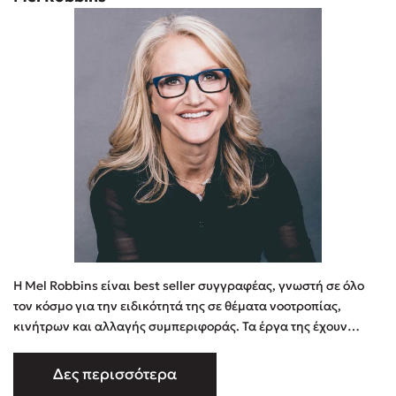
Η Mel Robbins είναι best seller συγγραφέας, γνωστή σε όλο
τον κόσμο για την ειδικότητά της σε θέματα νοοτροπίας,
κινήτρων και αλλαγής συμπεριφοράς. Τα έργα της έχουν
μεταφραστεί σε 41 γλώσσες. Με εκατομμύρια πωλήσεις
βιβλίων, επτά #1 audiobooks και δισεκατομμύρια προβολές
Δες περισσότερα
βίντεο, ο αντίκτυπος της Mel είναι παγκόσμιος. Μέσω του The