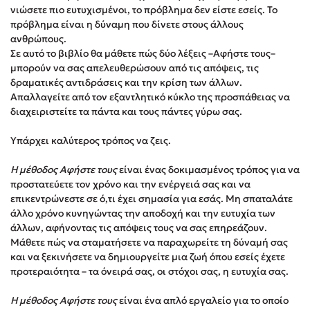
νιώσετε πιο ευτυχισμένοι, το πρόβλημα δεν είστε εσείς. Το
Στέφανος Ξενάκης
πρόβλημα είναι η δύναμη που δίνετε στους άλλους
Sebastian Fitzek
ανθρώπους.
Freida McFadden
Σε αυτό το βιβλίο θα μάθετε πώς δύο λέξεις –Αφήστε τους–
μπορούν να σας απελευθερώσουν από τις απόψεις, τις
Κατρίνα Τσάνταλη
δραματικές αντιδράσεις και την κρίση των άλλων.
Lucinda Riley
Απαλλαγείτε από τον εξαντλητικό κύκλο της προσπάθειας να
Mimi Matthews
διαχειριστείτε τα πάντα και τους πάντες γύρω σας.
Benzamin Bécue
Υπάρχει καλύτερος τρόπος να ζεις.
Rebecca Yarros
Teo Benedetti
Η μέθοδος Αφήστε τους
είναι ένας δοκιμασμένος τρόπος για να
προστατεύετε τον χρόνο και την ενέργειά σας και να
Τζένη Κουτσοδημητροπούλου
επικεντρώνεστε σε ό,τι έχει σημασία για εσάς. Μη σπαταλάτε
Emily Henry
άλλο χρόνο κυνηγώντας την αποδοχή και την ευτυχία των
Ali Hazelwood
άλλων, αφήνοντας τις απόψεις τους να σας επηρεάζουν.
Μάθετε πώς να σταματήσετε να παραχωρείτε τη δύναμή σας
Cori Doerrfeld
και να ξεκινήσετε να δημιουργείτε μια ζωή όπου εσείς έχετε
Pierdomenico Baccalario
προτεραιότητα – τα όνειρά σας, οι στόχοι σας, η ευτυχία σας.
Δανάη Ιμπραχήμ
Η μέθοδος Αφήστε τους
είναι ένα απλό εργαλείο για το οποίο