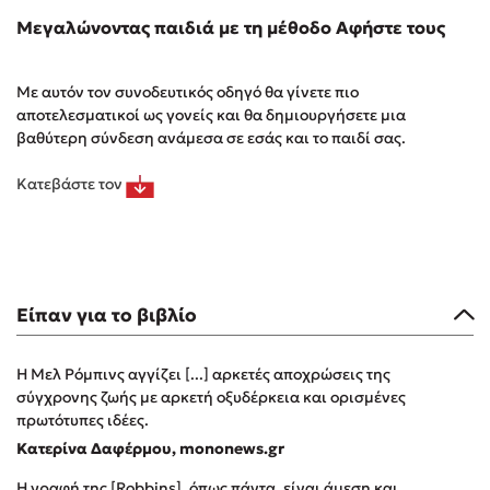
Μεγαλώνοντας παιδιά με τη μέθοδο Αφήστε τους
Η Δανάη Δεληγεώργη στον Πύργο Κύμης
Ο Κώστας Κρομμύδας στο Παλαιοχώρι Καλαμπάκας
Με αυτόν τον συνοδευτικός οδηγό θα γίνετε πιο
Ο Κώστας Κρομμύδας και η Μαρίνα Γιώτη στη Νικήτη
αποτελεσματικοί ως γονείς και θα δημιουργήσετε μια
Χαλκιδικής
βαθύτερη σύνδεση ανάμεσα σε εσάς και το παιδί σας.
Ο Στέφανος Ξενάκης στη Χίο
Ο Κώστας Κρομμύδας & η Μαρίνα Γιώτη στο 54o Φεστιβάλ
Κατεβάστε τον
Βιβλίου στο Πεδίον του Άρεως
Είπαν για το βιβλίο
Η Μελ Ρόμπινς αγγίζει [...] αρκετές αποχρώσεις της
σύγχρονης ζωής με αρκετή οξυδέρκεια και ορισμένες
πρωτότυπες ιδέες.
Κατερίνα Δαφέρμου, mononews.gr
Η γραφή της [Robbins], όπως πάντα, είναι άμεση και