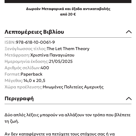
Δωρεάν Μεταφορικά και έξοδα αντικαταβολής
από 20 €
Λεπτομέρειες Βιβλίου
Mel Robbins
ISBN:
978-618-10-0061-9
Ξενόγλωσσος τίτλος:
The Let Them Theory
Η μέθοδος Αφήστε τους
Μετάφραση:
Χριστίνα Παναγιώτου
Ημερομηνία έκδοσης:
21/05/2025
Αριθμός σελίδων:
400
Format:
Paperback
Μέγεθος:
14,0 x 20,5
Χώρα προέλευσης:
Ηνωμένες Πολιτείες Αμερικής
Περιγραφή
Δημοφιλείς Συγγραφείς
Δύο απλές λέξεις μπορούν να αλλάξουν τον τρόπο που βλέπετε
Φυστίκι ΠουΚυλάει
τη ζωή.
Παύλος Καστανάς
El Sombrero
Αν δεν καταφέρνετε να πετύχετε τους στόχους σας ή να