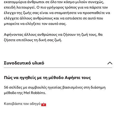
εκατομμύρια άνθρωποι σε όλο τον κόσμο μιλούν συνεχώς,
Δημοφιλή Άρθρα
επειδή λειτουργεί. Ο πιο γρήγορος τρόπος για να πάρετε τον
έλεγχο της ζωής σας είναι να σταματήσετε να προσπαθείτε να
Τεστ: Ποιο αστυνομικό βιβλίο σου ταιριάζει για το καλοκαίρι;
ελέγχετε άλλους ανθρώπους και να εστιάσετε σε αυτό που
3 βιβλία βασισμένα σε αληθινά γεγονότα!
μπορείτε να ελέγξετε: τον εαυτό σας.
Ο εθισμός των παιδιών στις οθόνες δεν είναι «το πρόβλημα»
Αφήνοντας άλλους ανθρώπους να ζήσουν τη ζωή τους, θα
Μια λέξη που συχνά νιώθεις αλλά την αγνοείς
ζήσετε επιτέλους τη δική σας ζωή.
Τι είναι η νευροποικιλότητα; Η Δρ. Δανάη Δεληγεώργη
απαντά!
Συγχαρητήρια, Πέθανες! Μια ξενάγηση στον Άδη της
ελληνικής μυθολογίας
Συνοδευτικό υλικό
Εύκολη συνταγή για chicken BBQ pizza από τον Άκη
Πετρετζίκη!
Πώς να ηγηθείς με τη μέθοδο Αφήστε τους
3 βιβλία που μπορείς να διαβάσεις σε μια μέρα!
Διακοπές με τα παιδιά: Η ανάγκη μας για παύση σε μετωπική
56 σελίδες με συμβουλές ηγεσίας βασισμένες στη διάσημη
σύγκρουση με τη δική τους για εκτόνωση
μέθοδο της Mel Robbins.
Το μυστηριώδες βιβλίο που λίγοι έχουν διαβάσει
Κατεβάστε τον οδηγό
Προσεχείς εκδηλώσεις