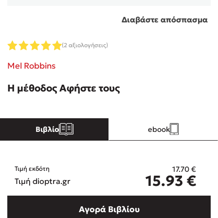
Διαβάστε απόσπασμα
Κώστας Κρομμύδας
(2 αξιολογήσεις)
Το λιμάνι μου είσαι εσύ
Mel Robbins
Η μέθοδος Αφήστε τους
Ιωάννης Γλωσσόπουλος
Βιβλίο
ebook
Ένας γίγαντας στο σχολείο
17.70
€
Τιμή εκδότη
15.93
€
Τιμή dioptra.gr
Δανάη Δεληγεώργη
Αγορά Βιβλίου
Πάνω, κάτω, μπροστά, πίσω