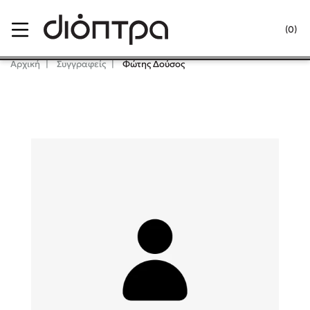
Menu
(0)
Κλείσιμο
Αρχική
Συγγραφείς
Φώτης Δούσος
Δημοφιλή Βιβλία
Lidia Branković
Το ξενοδοχείο των συναισθημάτων
Χάρης Πολίτης
Καθρέφτης