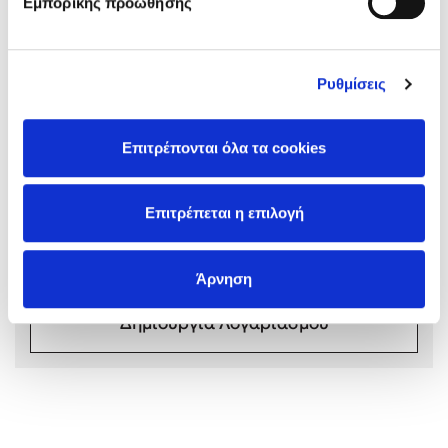
Εμπορικής προώθησης
Ρυθμίσεις
Mel Robbins
Σχόλια αναγνωστών
Επιτρέπονται όλα τα cookies
Συνδεθείτε ή κάντε εγγραφή για να γράψετε την
Η μέθοδος Αφήστε τους
αξιολόγησή σας
Επιτρέπεται η επιλογή
Συνδέσου
Άρνηση
Δημιουργία Λογαριασμού
Δημοφιλείς Συγγραφείς
Φυστίκι ΠουΚυλάει
Παύλος Καστανάς
El Sombrero