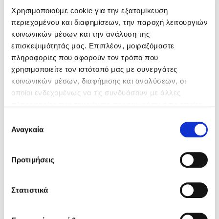
Χρησιμοποιούμε cookie για την εξατομίκευση
περιεχομένου και διαφημίσεων, την παροχή λειτουργιών
Κώστας Κρομμύδας
κοινωνικών μέσων και την ανάλυση της
επισκεψιμότητάς μας. Επιπλέον, μοιραζόμαστε
Το λιμάνι μου είσαι εσύ
πληροφορίες που αφορούν τον τρόπο που
χρησιμοποιείτε τον ιστότοπό μας με συνεργάτες
κοινωνικών μέσων, διαφήμισης και αναλύσεων, οι
οποίοι ενδεχομένως να τις συνδυάσουν με άλλες
πληροφορίες που τους έχετε παραχωρήσει ή τις οποίες
Ιωάννης Γλωσσόπουλος
έχουν συλλέξει σε σχέση με την από μέρους σας χρήση
Επιλογή
των υπηρεσιών τους. Αν συνεχίσετε να χρησιμοποιείτε
Αναγκαία
Γιώργος Περαντωνάκης,
Δημήτρης Σωτάκης
συγκατάθεσης
Ένας γίγαντας στο σχολείο
την ιστοσελίδα μας, συναινείτε στη χρήση των cookies
μας.
Προτιμήσεις
Μεταξύ ανθρώπου και μηχανής
Στατιστικά
Δανάη Δεληγεώργη
Τιμή εκδότη
15.50€
Τιμή dioptra.gr
13.95€
Πάνω, κάτω, μπροστά, πίσω