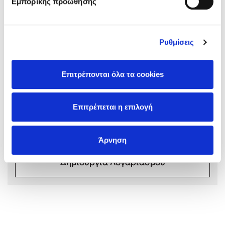
Εμπορικής προώθησης
Ρυθμίσεις
Mel Robbins
Σχόλια αναγνωστών
Επιτρέπονται όλα τα cookies
Συνδεθείτε ή κάντε εγγραφή για να γράψετε την
Η μέθοδος Αφήστε τους
αξιολόγησή σας
Επιτρέπεται η επιλογή
Συνδέσου
Άρνηση
Δημιουργία Λογαριασμού
Δημοφιλείς Συγγραφείς
Φυστίκι ΠουΚυλάει
Παύλος Καστανάς
El Sombrero