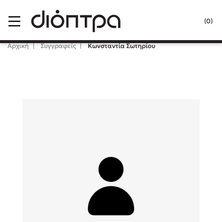
Menu
(0)
Κλείσιμο
Αρχική
Συγγραφείς
Κωνσταντία Σωτηρίου
Δημοφιλή Βιβλία
Lidia Branković
Το ξενοδοχείο των συναισθημάτων
Χάρης Πολίτης
Καθρέφτης