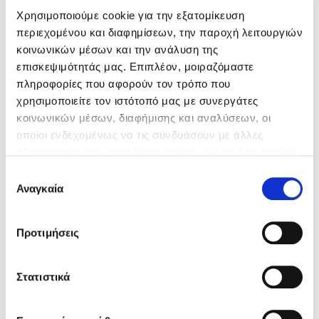
Χρησιμοποιούμε cookie για την εξατομίκευση
περιεχομένου και διαφημίσεων, την παροχή λειτουργιών
Κώστας Κρομμύδας
κοινωνικών μέσων και την ανάλυση της
επισκεψιμότητάς μας. Επιπλέον, μοιραζόμαστε
Το λιμάνι μου είσαι εσύ
πληροφορίες που αφορούν τον τρόπο που
χρησιμοποιείτε τον ιστότοπό μας με συνεργάτες
κοινωνικών μέσων, διαφήμισης και αναλύσεων, οι
οποίοι ενδεχομένως να τις συνδυάσουν με άλλες
πληροφορίες που τους έχετε παραχωρήσει ή τις οποίες
Ιωάννης Γλωσσόπουλος
έχουν συλλέξει σε σχέση με την από μέρους σας χρήση
Επιλογή
των υπηρεσιών τους. Αν συνεχίσετε να χρησιμοποιείτε
Αναγκαία
Γιώργος Περαντωνάκης,
Δημήτρης Σωτάκης
συγκατάθεσης
Ένας γίγαντας στο σχολείο
την ιστοσελίδα μας, συναινείτε στη χρήση των cookies
μας.
Προτιμήσεις
Μεταξύ ανθρώπου και μηχανής
Στατιστικά
Δανάη Δεληγεώργη
Τιμή εκδότη
15.50€
Τιμή dioptra.gr
13.95€
Πάνω, κάτω, μπροστά, πίσω