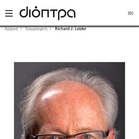
Menu
(0)
Κλείσιμο
Αρχική
Συγγραφείς
Richard J. Leider
Δημοφιλή Βιβλία
Lidia Branković
Το ξενοδοχείο των συναισθημάτων
Χάρης Πολίτης
Καθρέφτης