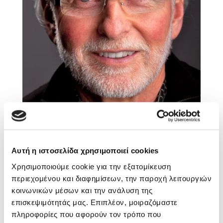
Sebastian Fitzek
Playlist
Αυτή η ιστοσελίδα χρησιμοποιεί cookies
Στέφανος Ξενάκης
Richard J. Leider
Χρησιμοποιούμε cookie για την εξατομίκευση
Το λεξικό της ζωής σου
περιεχομένου και διαφημίσεων, την παροχή λειτουργιών
κοινωνικών μέσων και την ανάλυση της
Ο Richard Leider είναι ιδρυτής του Ομίλου Inventure
επισκεψιμότητάς μας. Επιπλέον, μοιραζόμαστε
και θεωρείται ένας από τους κορυφαίους coaches
πληροφορίες που αφορούν τον τρόπο που