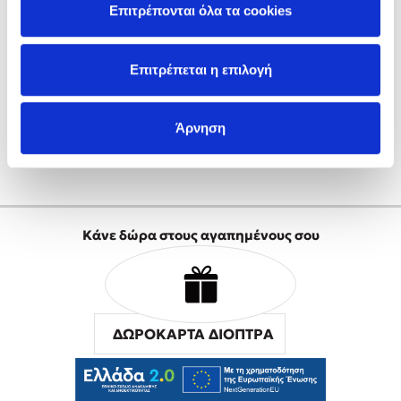
Επιτρέπονται όλα τα cookies
Δημιουργία Λογαριασμού
Επιτρέπεται η επιλογή
Mel Robbins
Άρνηση
Η μέθοδος Αφήστε τους
Κάνε δώρα στους αγαπημένους σου
Δημοφιλείς Συγγραφείς
ΔΩΡΟΚΑΡΤΑ ΔΙΟΠΤΡΑ
Φυστίκι ΠουΚυλάει
Παύλος Καστανάς
El Sombrero