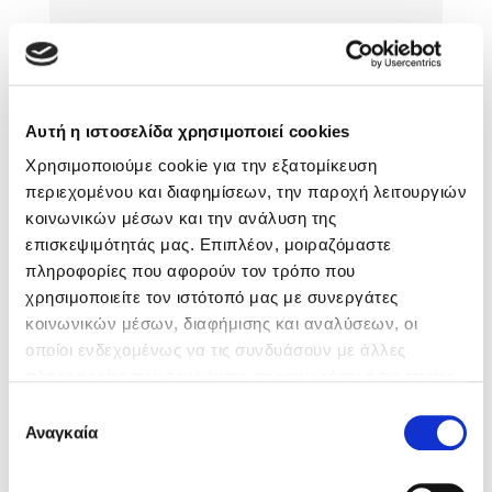
Αυτή η ιστοσελίδα χρησιμοποιεί cookies
Sebastian Fitzek
Theodora Vasils
Χρησιμοποιούμε cookie για την εξατομίκευση
Playlist
περιεχομένου και διαφημίσεων, την παροχή λειτουργιών
κοινωνικών μέσων και την ανάλυση της
επισκεψιμότητάς μας. Επιπλέον, μοιραζόμαστε
πληροφορίες που αφορούν τον τρόπο που
χρησιμοποιείτε τον ιστότοπό μας με συνεργάτες
κοινωνικών μέσων, διαφήμισης και αναλύσεων, οι
Στέφανος Ξενάκης
οποίοι ενδεχομένως να τις συνδυάσουν με άλλες
πληροφορίες που τους έχετε παραχωρήσει ή τις οποίες
Το λεξικό της ζωής σου
έχουν συλλέξει σε σχέση με την από μέρους σας χρήση
Επιλογή
των υπηρεσιών τους. Αν συνεχίσετε να χρησιμοποιείτε
Σχόλια αναγνωστών
Αναγκαία
συγκατάθεσης
την ιστοσελίδα μας, συναινείτε στη χρήση των cookies
Συνδεθείτε ή κάντε εγγραφή για να γράψετε την
μας.