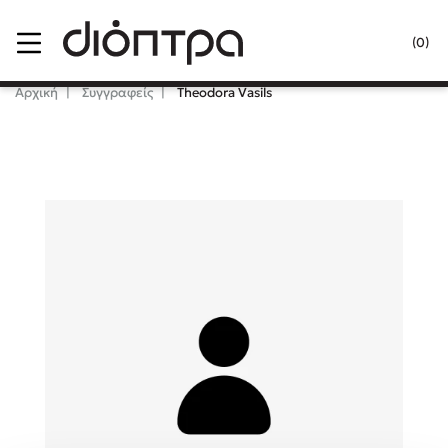
Menu
(0)
Κλείσιμο
Αρχική
Συγγραφείς
Theodora Vasils
Δημοφιλή Βιβλία
Lidia Branković
Το ξενοδοχείο των συναισθημάτων
Χάρης Πολίτης
Καθρέφτης