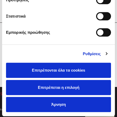
Στατιστικά
Η Εταιρεία
Εμπορικής προώθησης
Sebastian Fitzek
Υπηρεσίες
Playlist
Βοήθεια
Ρυθμίσεις
Επικοινωνία
Ακολουθήστε μας
Επιτρέπονται όλα τα cookies
Στέφανος Ξενάκης
Επιτρέπεται η επιλογή
Το λεξικό της ζωής σου
Άρνηση
Created by
Powered by
Copyright © 2026
dioptra.gr
Φίλτρα