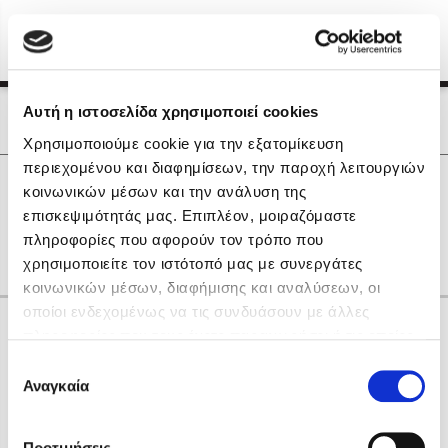
Menu
(0)
Κλείσιμο
Αρχική
|
Οι Συγγραφείς μας
Αυτή η ιστοσελίδα χρησιμοποιεί cookies
Οι Συγγραφείς μας
Χρησιμοποιούμε cookie για την εξατομίκευση
περιεχομένου και διαφημίσεων, την παροχή λειτουργιών
Δημοφιλή Βιβλία
0
Αποτελέσματα
κοινωνικών μέσων και την ανάλυση της
Lidia Branković
επισκεψιμότητάς μας. Επιπλέον, μοιραζόμαστε
Ε
other
πληροφορίες που αφορούν τον τρόπο που
Το ξενοδοχείο των συναισθημάτων
χρησιμοποιείτε τον ιστότοπό μας με συνεργάτες
κοινωνικών μέσων, διαφήμισης και αναλύσεων, οι
οποίοι ενδεχομένως να τις συνδυάσουν με άλλες
Κάνε δώρα στους αγαπημένους σου
πληροφορίες που τους έχετε παραχωρήσει ή τις οποίες
έχουν συλλέξει σε σχέση με την από μέρους σας χρήση
Επιλογή
των υπηρεσιών τους. Αν συνεχίσετε να χρησιμοποιείτε
Αναγκαία
Χάρης Πολίτης
συγκατάθεσης
την ιστοσελίδα μας, συναινείτε στη χρήση των cookies
Καθρέφτης
μας.
ΔΩΡΟΚΑΡΤΑ ΔΙΟΠΤΡΑ
Προτιμήσεις