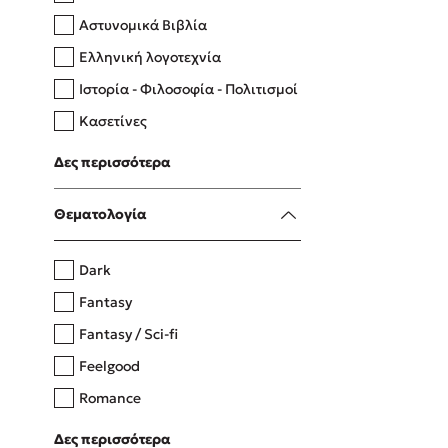
Αστυνομικά Βιβλία
Ελληνική λογοτεχνία
Δανάη Δεληγεώργη
Ιστορία - Φιλοσοφία - Πολιτισμοί
Πάνω, κάτω, μπροστά, πίσω
Κασετίνες
Λευκώματα - Έγχρωμοι οδηγοί
Δες περισσότερα
Μαγειρική
Mel Robbins
Θεματολογία
Η μέθοδος Αφήστε τους
Dark
Fantasy
Fantasy / Sci-fi
Feelgood
Romance
Upmarket
Δες περισσότερα