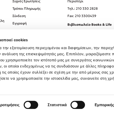
Συχνές Ερωτήσεις
Περιστέρι
Τρόποι Πληρωμής
Tηλ.: 210 330 2828
Σύνδεση
Fax: 210 3300439
ίλη
Εγγραφή
Βιβλιοπωλείο Books & Life
Σόλωνος 93-95, 106 78, Αθήν
μοποιεί cookies
Τηλ.:
210 330 0774
α την εξατομίκευση περιεχομένου και διαφημίσεων, την παροχ
ν ανάλυση της επισκεψιμότητάς μας. Επιπλέον, μοιραζόμαστε 
ου χρησιμοποιείτε τον ιστότοπό μας με συνεργάτες κοινωνικώ
, οι οποίοι ενδεχομένως να τις συνδυάσουν με άλλες πληροφο
 τις οποίες έχουν συλλέξει σε σχέση με την από μέρους σας χ
ίσετε να χρησιμοποιείτε την ιστοσελίδα μας, συναινείτε στη χρ
Created by
Powered by
Copyright © 2026
dioptra.gr
ροτιμήσεις
Στατιστικά
Εμπορική