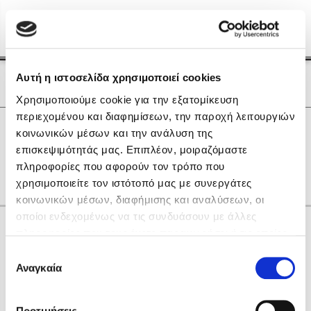
Menu
(0)
Κλείσιμο
Αρχική
|
Οι Συγγραφείς μας
Αυτή η ιστοσελίδα χρησιμοποιεί cookies
Οι Συγγραφείς μας
Χρησιμοποιούμε cookie για την εξατομίκευση
περιεχομένου και διαφημίσεων, την παροχή λειτουργιών
Δημοφιλή Βιβλία
0
Αποτελέσματα
κοινωνικών μέσων και την ανάλυση της
Lidia Branković
επισκεψιμότητάς μας. Επιπλέον, μοιραζόμαστε
L
πληροφορίες που αφορούν τον τρόπο που
Το ξενοδοχείο των συναισθημάτων
χρησιμοποιείτε τον ιστότοπό μας με συνεργάτες
κοινωνικών μέσων, διαφήμισης και αναλύσεων, οι
οποίοι ενδεχομένως να τις συνδυάσουν με άλλες
Κάνε δώρα στους αγαπημένους σου
πληροφορίες που τους έχετε παραχωρήσει ή τις οποίες
έχουν συλλέξει σε σχέση με την από μέρους σας χρήση
Επιλογή
των υπηρεσιών τους. Αν συνεχίσετε να χρησιμοποιείτε
Αναγκαία
Χάρης Πολίτης
συγκατάθεσης
την ιστοσελίδα μας, συναινείτε στη χρήση των cookies
Καθρέφτης
μας.
ΔΩΡΟΚΑΡΤΑ ΔΙΟΠΤΡΑ
Προτιμήσεις