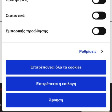
Στατιστικά
Η Εταιρεία
Εμπορικής προώθησης
Sebastian Fitzek
Υπηρεσίες
Playlist
Βοήθεια
Ρυθμίσεις
Επικοινωνία
Ακολουθήστε μας
Επιτρέπονται όλα τα cookies
Στέφανος Ξενάκης
Επιτρέπεται η επιλογή
Το λεξικό της ζωής σου
Άρνηση
Created by
Powered by
Copyright © 2026
dioptra.gr
Φίλτρα