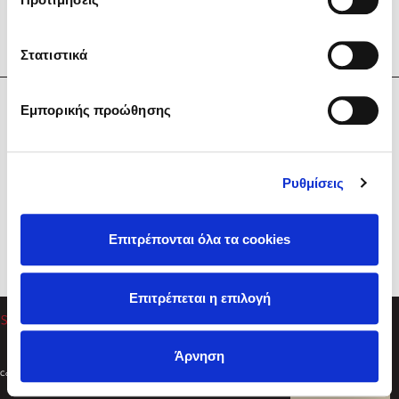
Στατιστικά
Η Εταιρεία
Εμπορικής προώθησης
Sebastian Fitzek
Υπηρεσίες
Playlist
Βοήθεια
Ρυθμίσεις
Επικοινωνία
Ακολουθήστε μας
Επιτρέπονται όλα τα cookies
Στέφανος Ξενάκης
Επιτρέπεται η επιλογή
Το λεξικό της ζωής σου
Άρνηση
Created by
Powered by
Copyright © 2026
dioptra.gr
Φίλτρα