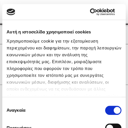
Menu
(0)
Κλείσιμο
Αρχική
|
Οι Συγγραφείς μας
Αυτή η ιστοσελίδα χρησιμοποιεί cookies
Οι Συγγραφείς μας
Χρησιμοποιούμε cookie για την εξατομίκευση
περιεχομένου και διαφημίσεων, την παροχή λειτουργιών
Δημοφιλή Βιβλία
0
Αποτελέσματα
κοινωνικών μέσων και την ανάλυση της
Lidia Branković
επισκεψιμότητάς μας. Επιπλέον, μοιραζόμαστε
Ζ
πληροφορίες που αφορούν τον τρόπο που
Το ξενοδοχείο των συναισθημάτων
χρησιμοποιείτε τον ιστότοπό μας με συνεργάτες
κοινωνικών μέσων, διαφήμισης και αναλύσεων, οι
οποίοι ενδεχομένως να τις συνδυάσουν με άλλες
Κάνε δώρα στους αγαπημένους σου
πληροφορίες που τους έχετε παραχωρήσει ή τις οποίες
έχουν συλλέξει σε σχέση με την από μέρους σας χρήση
Επιλογή
των υπηρεσιών τους. Αν συνεχίσετε να χρησιμοποιείτε
Αναγκαία
Χάρης Πολίτης
συγκατάθεσης
την ιστοσελίδα μας, συναινείτε στη χρήση των cookies
Καθρέφτης
μας.
ΔΩΡΟΚΑΡΤΑ ΔΙΟΠΤΡΑ
Προτιμήσεις