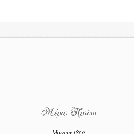
Αναζήτηση
ίς Συγγραφείς
Δημοφιλή Άρθρα
Κυλάει
3 βιβλία βασισμένα σε αλη
γεγονότα!
τανάς
Τεστ: Ποιο αστυνομικό βιβλ
ταιριάζει για το καλοκαίρι;
νάκης
Ο εθισμός των παιδιών στις
tzek
είναι «το πρόβλημα»
dden
Μια λέξη που συχνά νιώθεις
αγνοείς
νταλη
Τι είναι η νευροποικιλότητα;
y
Δανάη Δεληγεώργη απαντά
ews
Συγχαρητήρια, Πέθανες! Μι
cue
στον Άδη της ελληνικής μυ