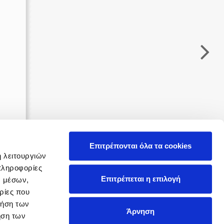
 BBQ pizza
βάσεις σε
ΔΩΡΟΚΑΡΤΑ ΔΙΟΠΤΡΑ
νάγκη μας για
ση με τη
; Κάνε το
η σου!
α
Επιτρέπονται όλα τα cookies
ή λειτουργιών
πληροφορίες
Επιτρέπεται η επιλογή
ν μέσων,
ρίες που
ρήση των
Άρνηση
ήση των