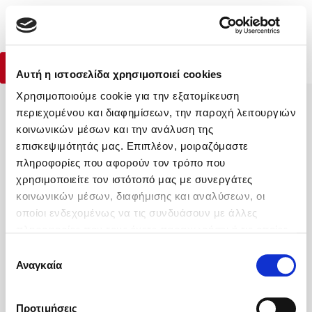
Menu
Περηφάνια και προκατάληψη
(0)
Jane Austen
Κλείσιμο
Αρχική
|
Βιβλία
|
Elxis
|
Περηφάνια και προκατάληψη
Αγορά Βιβλίου
Αγορά ebook
Αυτή η ιστοσελίδα χρησιμοποιεί cookies
Χρησιμοποιούμε cookie για την εξατομίκευση
Κάνε δώρα στους αγαπημένους σου
περιεχομένου και διαφημίσεων, την παροχή λειτουργιών
Δημοφιλή Βιβλία
κοινωνικών μέσων και την ανάλυση της
Lidia Branković
επισκεψιμότητάς μας. Επιπλέον, μοιραζόμαστε
πληροφορίες που αφορούν τον τρόπο που
Το ξενοδοχείο των συναισθημάτων
ΔΩΡΟΚΑΡΤΑ ΔΙΟΠΤΡΑ
χρησιμοποιείτε τον ιστότοπό μας με συνεργάτες
κοινωνικών μέσων, διαφήμισης και αναλύσεων, οι
οποίοι ενδεχομένως να τις συνδυάσουν με άλλες
πληροφορίες που τους έχετε παραχωρήσει ή τις οποίες
έχουν συλλέξει σε σχέση με την από μέρους σας χρήση
Επιλογή
Η Εταιρεία
των υπηρεσιών τους. Αν συνεχίσετε να χρησιμοποιείτε
Αναγκαία
συγκατάθεσης
Χάρης Πολίτης
Υπηρεσίες
την ιστοσελίδα μας, συναινείτε στη χρήση των cookies
μας.
Καθρέφτης
Βοήθεια
Προτιμήσεις