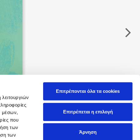
 BBQ pizza
βάσεις σε
ΔΩΡΟΚΑΡΤΑ ΔΙΟΠΤΡΑ
νάγκη μας για
ση με τη
; Κάνε το
η σου!
α
Επιτρέπονται όλα τα cookies
ή λειτουργιών
πληροφορίες
Επιτρέπεται η επιλογή
ν μέσων,
ρίες που
ρήση των
Άρνηση
ήση των