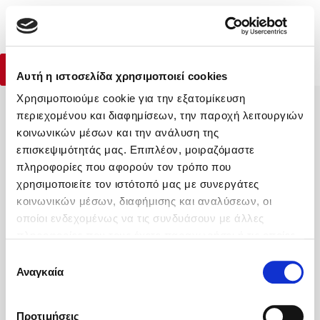
Menu
To Τσίρκο των Σκιών
(0)
Lidia Branković
Κλείσιμο
Αρχική
|
Βιβλία
|
Παιδικά βιβλία
|
To Τσίρκο των Σκιών
Αγορά Βιβλίου
Αυτή η ιστοσελίδα χρησιμοποιεί cookies
Χρησιμοποιούμε cookie για την εξατομίκευση
Κάνε δώρα στους αγαπημένους σου
περιεχομένου και διαφημίσεων, την παροχή λειτουργιών
Δημοφιλή Βιβλία
κοινωνικών μέσων και την ανάλυση της
Lidia Branković
επισκεψιμότητάς μας. Επιπλέον, μοιραζόμαστε
πληροφορίες που αφορούν τον τρόπο που
Το ξενοδοχείο των συναισθημάτων
ΔΩΡΟΚΑΡΤΑ ΔΙΟΠΤΡΑ
χρησιμοποιείτε τον ιστότοπό μας με συνεργάτες
κοινωνικών μέσων, διαφήμισης και αναλύσεων, οι
οποίοι ενδεχομένως να τις συνδυάσουν με άλλες
πληροφορίες που τους έχετε παραχωρήσει ή τις οποίες
έχουν συλλέξει σε σχέση με την από μέρους σας χρήση
Επιλογή
Η Εταιρεία
των υπηρεσιών τους. Αν συνεχίσετε να χρησιμοποιείτε
Αναγκαία
συγκατάθεσης
Χάρης Πολίτης
Υπηρεσίες
την ιστοσελίδα μας, συναινείτε στη χρήση των cookies
μας.
Καθρέφτης
Βοήθεια
Προτιμήσεις