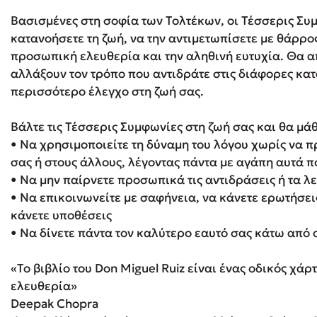
Βασισμένες στη σοφία των Τολτέκων, οι Τέσσερις Συ
κατανοήσετε τη ζωή, να την αντιμετωπίσετε με θάρρος
Δανάη Δεληγεώργη
προσωπική ελευθερία και την αληθινή ευτυχία. Θα α
αλλάξουν τον τρόπο που αντιδράτε στις διάφορες κα
Πάνω, κάτω, μπροστά, πίσω
περισσότερο έλεγχο στη ζωή σας.
Βάλτε τις Τέσσερις Συμφωνίες στη ζωή σας και θα μάθ
Mel Robbins
• Να χρησιμοποιείτε τη δύναμη του λόγου χωρίς να π
σας ή στους άλλους, λέγοντας πάντα με αγάπη αυτά π
Η μέθοδος Αφήστε τους
• Να μην παίρνετε προσωπικά τις αντιδράσεις ή τα 
• Να επικοινωνείτε με σαφήνεια, να κάνετε ερωτήσει
κάνετε υποθέσεις
• Να δίνετε πάντα τον καλύτερο εαυτό σας κάτω από
«Το βιβλίο του Don Miguel Ruiz είναι ένας οδικός χάρ
ελευθερία»
Deepak Chopra