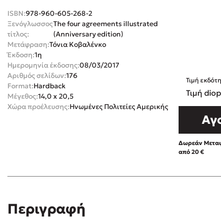
ISBN:
978-960-605-268-2
Rebecca Yar
Playlist
Ξενόγλωσσος
The four agreements illustrated
Teo Benedett
τίτλος:
(Anniversary edition)
Τζένη Κουτσ
Μετάφραση:
Τόνια Κοβαλένκο
Έκδοση:
1η
Emily Henry
Στέφανος Ξενάκης
Ημερομηνία έκδοσης:
08/03/2017
Ali Hazelwoo
Αριθμός σελίδων:
176
Τιμή εκδότ
Το λεξικό της ζωής σου
Format:
Hardback
Cori Doerrfe
Τιμή diop
Μέγεθος:
14,0 x 20,5
Pierdomenico
Χώρα προέλευσης:
Ηνωμένες Πολιτείες Αμερικής
Αγ
Δανάη Ιμπρ
Κώστας Κρομμύδας
Δωρεάν Μεταφ
Το λιμάνι μου είσαι εσύ
από 20 €
Ιωάννης Γλωσσόπουλος
Περιγραφή
Διαβά
Ένας γίγαντας στο σχολείο