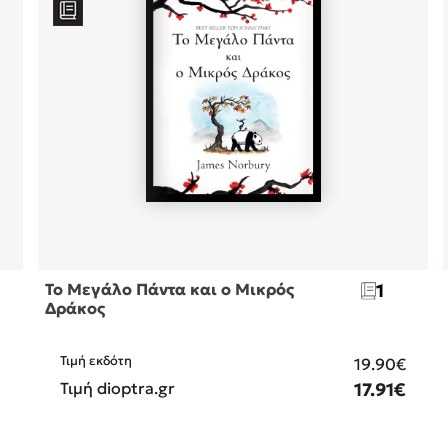
Το Μεγάλο Πάντα και ο Μικρός
1
Δράκος
Τιμή εκδότη
€
19.90€
€
Τιμή dioptra.gr
17.91€