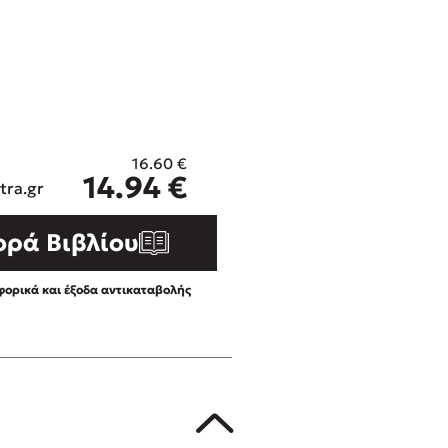
ros
Εύκολη συνταγή για chicken
από τον Άκη Πετρετζίκη!
i
3 βιβλία που μπορείς να δια
οδημητροπούλου
μια μέρα!
Διακοπές με τα παιδιά: Η α
d
παύση σε μετωπική σύγκρου
16.60
€
η
δική τους για εκτόνωση
ld
14.94
€
tra.gr
Πάνω, κάτω, μπροστά, πίσω
 Baccalario
τεστ και ανακάλυψε την τάσ
ορά Βιβλίου
αχήμ
ορικά και έξοδα αντικαταβολής
στε απόσπασμα