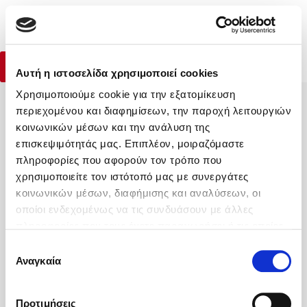
Menu
Τι θα μάθω στο αδερφάκι μου
(0)
Χριστίνα Κωνσταντουδάκη
Κλείσιμο
Αρχική
|
Βιβλία
|
Παιδικά βιβλία
|
Τι θα μάθω στο αδερφάκι μου
Αγορά Βιβλίου
Αυτή η ιστοσελίδα χρησιμοποιεί cookies
Χρησιμοποιούμε cookie για την εξατομίκευση
Κάνε δώρα στους αγαπημένους σου
περιεχομένου και διαφημίσεων, την παροχή λειτουργιών
Δημοφιλή Βιβλία
κοινωνικών μέσων και την ανάλυση της
Lidia Branković
επισκεψιμότητάς μας. Επιπλέον, μοιραζόμαστε
πληροφορίες που αφορούν τον τρόπο που
Το ξενοδοχείο των συναισθημάτων
ΔΩΡΟΚΑΡΤΑ ΔΙΟΠΤΡΑ
χρησιμοποιείτε τον ιστότοπό μας με συνεργάτες
κοινωνικών μέσων, διαφήμισης και αναλύσεων, οι
οποίοι ενδεχομένως να τις συνδυάσουν με άλλες
πληροφορίες που τους έχετε παραχωρήσει ή τις οποίες
έχουν συλλέξει σε σχέση με την από μέρους σας χρήση
Επιλογή
Η Εταιρεία
των υπηρεσιών τους. Αν συνεχίσετε να χρησιμοποιείτε
Αναγκαία
συγκατάθεσης
Χάρης Πολίτης
Υπηρεσίες
την ιστοσελίδα μας, συναινείτε στη χρήση των cookies
μας.
Καθρέφτης
Βοήθεια
Προτιμήσεις