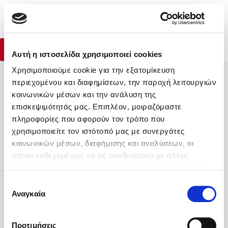
Menu
Δηλώσεις επιτυχίας
(0)
Jack Canfield
,
Ram Ganglani
Κλείσιμο
Αρχική
|
Βιβλία
|
Ψυχολογία - Προσωπική ανάπτυξη
|
Δηλώσεις επ
Αγορά Βιβλίου
Αγορά ebook
Αυτή η ιστοσελίδα χρησιμοποιεί cookies
Χρησιμοποιούμε cookie για την εξατομίκευση
Κάνε δώρα στους αγαπημένους σου
περιεχομένου και διαφημίσεων, την παροχή λειτουργιών
Δημοφιλή Βιβλία
κοινωνικών μέσων και την ανάλυση της
Lidia Branković
επισκεψιμότητάς μας. Επιπλέον, μοιραζόμαστε
πληροφορίες που αφορούν τον τρόπο που
Το ξενοδοχείο των συναισθημάτων
ΔΩΡΟΚΑΡΤΑ ΔΙΟΠΤΡΑ
χρησιμοποιείτε τον ιστότοπό μας με συνεργάτες
κοινωνικών μέσων, διαφήμισης και αναλύσεων, οι
οποίοι ενδεχομένως να τις συνδυάσουν με άλλες
πληροφορίες που τους έχετε παραχωρήσει ή τις οποίες
έχουν συλλέξει σε σχέση με την από μέρους σας χρήση
Επιλογή
Η Εταιρεία
των υπηρεσιών τους. Αν συνεχίσετε να χρησιμοποιείτε
Αναγκαία
συγκατάθεσης
Χάρης Πολίτης
Υπηρεσίες
την ιστοσελίδα μας, συναινείτε στη χρήση των cookies
μας.
Καθρέφτης
Βοήθεια
Προτιμήσεις