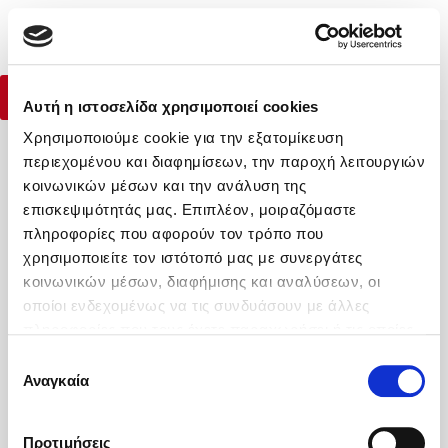
Menu
Η φωνή στο κεφάλι μας
(0)
Ethan Kross
Κλείσιμο
Αρχική
|
Βιβλία
|
Ψυχολογία - Προσωπική ανάπτυξη
|
Η φωνή στο 
Αγορά Βιβλίου
Αγορά ebook
Αυτή η ιστοσελίδα χρησιμοποιεί cookies
Χρησιμοποιούμε cookie για την εξατομίκευση
Κάνε δώρα στους αγαπημένους σου
περιεχομένου και διαφημίσεων, την παροχή λειτουργιών
Δημοφιλή Βιβλία
κοινωνικών μέσων και την ανάλυση της
Lidia Branković
επισκεψιμότητάς μας. Επιπλέον, μοιραζόμαστε
πληροφορίες που αφορούν τον τρόπο που
Το ξενοδοχείο των συναισθημάτων
ΔΩΡΟΚΑΡΤΑ ΔΙΟΠΤΡΑ
χρησιμοποιείτε τον ιστότοπό μας με συνεργάτες
κοινωνικών μέσων, διαφήμισης και αναλύσεων, οι
οποίοι ενδεχομένως να τις συνδυάσουν με άλλες
πληροφορίες που τους έχετε παραχωρήσει ή τις οποίες
έχουν συλλέξει σε σχέση με την από μέρους σας χρήση
Επιλογή
Η Εταιρεία
των υπηρεσιών τους. Αν συνεχίσετε να χρησιμοποιείτε
Αναγκαία
συγκατάθεσης
Χάρης Πολίτης
Υπηρεσίες
την ιστοσελίδα μας, συναινείτε στη χρήση των cookies
μας.
Καθρέφτης
Βοήθεια
Προτιμήσεις