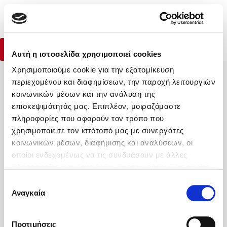
Menu
Ξεχωρίστε από το πλήθος
(0)
Dale Carnegie Training
Κλείσιμο
Αρχική
|
Βιβλία
|
Ψυχολογία - Προσωπική ανάπτυξη
|
Ξεχωρίστε α
Αγορά Βιβλίου
Αγορά ebook
Αυτή η ιστοσελίδα χρησιμοποιεί cookies
Χρησιμοποιούμε cookie για την εξατομίκευση
Κάνε δώρα στους αγαπημένους σου
περιεχομένου και διαφημίσεων, την παροχή λειτουργιών
Δημοφιλή Βιβλία
κοινωνικών μέσων και την ανάλυση της
Lidia Branković
επισκεψιμότητάς μας. Επιπλέον, μοιραζόμαστε
πληροφορίες που αφορούν τον τρόπο που
Το ξενοδοχείο των συναισθημάτων
ΔΩΡΟΚΑΡΤΑ ΔΙΟΠΤΡΑ
χρησιμοποιείτε τον ιστότοπό μας με συνεργάτες
κοινωνικών μέσων, διαφήμισης και αναλύσεων, οι
οποίοι ενδεχομένως να τις συνδυάσουν με άλλες
πληροφορίες που τους έχετε παραχωρήσει ή τις οποίες
έχουν συλλέξει σε σχέση με την από μέρους σας χρήση
Επιλογή
Η Εταιρεία
των υπηρεσιών τους. Αν συνεχίσετε να χρησιμοποιείτε
Αναγκαία
συγκατάθεσης
Χάρης Πολίτης
Υπηρεσίες
την ιστοσελίδα μας, συναινείτε στη χρήση των cookies
μας.
Καθρέφτης
Βοήθεια
Προτιμήσεις