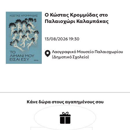
Δημοφιλή Άρθρα
Ο Κώστας Κρομμύδας στο
3 βιβλία βασισμένα σε αληθινά γεγονότα!
Παλαιοχώρι Καλαμπάκας
Τεστ: Ποιο αστυνομικό βιβλίο σου ταιριάζει για το καλοκαίρι;
Ο εθισμός των παιδιών στις οθόνες δεν είναι «το πρόβλημα»
13/08/2026 19:30
Μια λέξη που συχνά νιώθεις αλλά την αγνοείς
Τι είναι η νευροποικιλότητα; Η Δρ. Δανάη Δεληγεώργη
Λαογραφικό Μουσείο Παλαιοχωρίου
απαντά!
(Δημοτικό Σχολείο)
Συγχαρητήρια, Πέθανες! Μια ξενάγηση στον Άδη της
ελληνικής μυθολογίας
3 βιβλία που μπορείς να διαβάσεις σε μια μέρα!
Εύκολη συνταγή για chicken BBQ pizza από τον Άκη
Πετρετζίκη!
Διακοπές με τα παιδιά: Η ανάγκη μας για παύση σε μετωπική
Κάνε δώρα στους αγαπημένους σου
σύγκρουση με τη δική τους για εκτόνωση
Πάνω, κάτω, μπροστά, πίσω; Κάνε το τεστ και ανακάλυψε την
τάση σου!