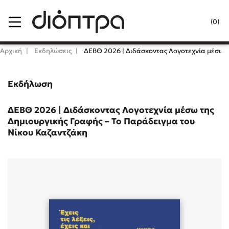
Menu
(0)
Κλείσιμο
Αρχική
Εκδηλώσεις
ΔΕΒΘ 2026 | Διδάσκοντας Λογοτεχνία μέσω τ
Εκδήλωση
Δημοφιλή Βιβλία
Lidia Branković
ΔΕΒΘ 2026 | Διδάσκοντας Λογοτεχνία μέσω της
Δημιουργικής Γραφής – Το Παράδειγμα του
Το ξενοδοχείο των συναισθημάτων
Νίκου Καζαντζάκη
Χάρης Πολίτης
Καθρέφτης