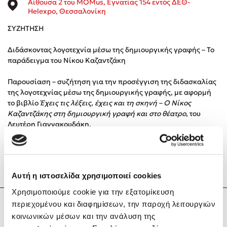
Αίθουσα 2 του MOMus, Εγνατίας 154 εντός ΔΕΘ-
Helexpo, Θεσσαλονίκη
Κώστας Κρομμύδας
ΣΥΖΗΤΗΣΗ
Το λιμάνι μου είσαι εσύ
Διδάσκοντας λογοτεχνία μέσω της δημιουργικής γραφής – Το
παράδειγμα του Νίκου Καζαντζάκη
Παρουσίαση – συζήτηση για την προσέγγιση της διδασκαλίας
της λογοτεχνίας μέσω της δημιουργικής γραφής, με αφορμή
το βιβλίο
Έχεις τις λέξεις, έχεις και τη σκηνή – Ο Νίκος
Καζαντζάκης στη δημιουργική γραφή και στο θέατρο
, του
Ιωάννης Γλωσσόπουλος
Λευτέρη Γιαννακουδάκη.
Ένας γίγαντας στο σχολείο
Στη συζήτηση συμμετέχουν ο συγγραφέας Λευτέρης
Γιαννακουδάκης και ο συγγραφέας και αντιπρόεδρος της
Διεθνούς Εταιρείας Φίλων Νίκου Καζαντζάκη Νίκος Χρυσός.
Αυτή η ιστοσελίδα χρησιμοποιεί cookies
Χρησιμοποιούμε cookie για την εξατομίκευση
Δανάη Δεληγεώργη
περιεχομένου και διαφημίσεων, την παροχή λειτουργιών
Λευτέρης Γιαννακουδάκης
κοινωνικών μέσων και την ανάλυση της
Πάνω, κάτω, μπροστά, πίσω