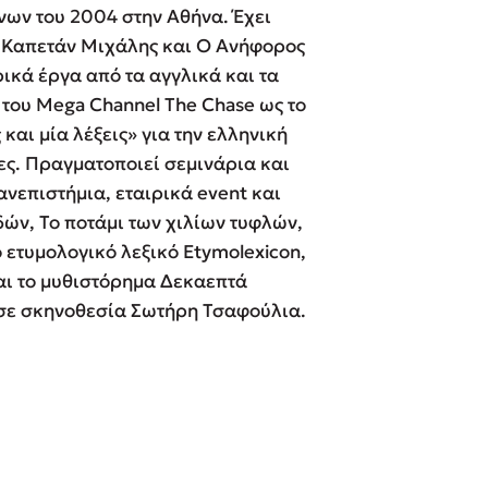
ων του 2004 στην Αθήνα. Έχει
 BBQ pizza
Ο Καπετάν Μιχάλης και Ο Ανήφορος
ικά έργα από τα αγγλικά και τα
βάσεις σε
 του Mega Channel The Chase ως το
ριζες ότι...
Γνώριζες ότι
 και μία λέξεις» για την ελληνική
νάγκη μας για
ες. Πραγματοποιεί σεμινάρια και
ση με τη
 το Γεράκι του The Chase.
Μιλάει 8 γλώσσες.
ανεπιστήμια, εταιρικά event και
; Κάνε το
δών, Το ποτάμι των χιλίων τυφλών,
η σου!
ό ετυμολογικό λεξικό Etymolexicon,
 και το μυθιστόρημα Δεκαεπτά
 σε σκηνοθεσία Σωτήρη Τσαφούλια.