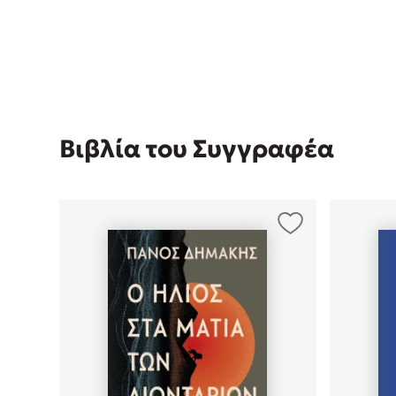
Δανάη Δεληγεώργη
Πάνω, κάτω, μπροστά, πίσω
Βιβλία του Συγγραφέα
Mel Robbins
Η μέθοδος Αφήστε τους