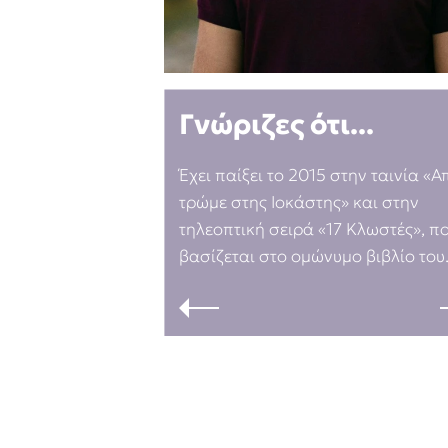
Rebecca Yar
Playlist
Teo Benedett
Τζένη Κουτσ
Γνώριζες ότι...
Emily Henry
Στέφανος Ξενάκης
Ali Hazelwoo
Το λεξικό της ζωής σου
Έχει παίξει το 2015 στην ταινία «
Cori Doerrfe
τρώμε στης Ιοκάστης» και στην
Pierdomenico
τηλεοπτική σειρά «17 Κλωστές», π
Δανάη Ιμπρ
βασίζεται στο ομώνυμο βιβλίο του
Κώστας Κρομμύδας
Το λιμάνι μου είσαι εσύ
Ιωάννης Γλωσσόπουλος
Ένας γίγαντας στο σχολείο