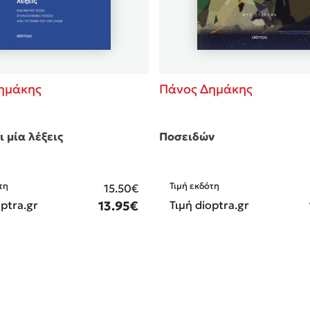
ημάκης
Πάνος Δημάκης
ι μία λέξεις
Ποσειδών
τη
Τιμή εκδότη
15.50€
optra.gr
13.95€
Τιμή dioptra.gr