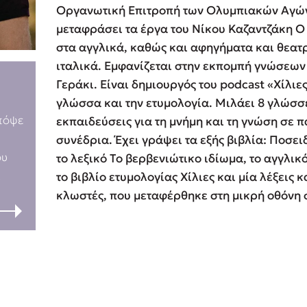
Οργανωτική Επιτροπή των Ολυμπιακών Αγών
ros
Εύκολη συνταγή για chicken
μεταφράσει τα έργα του Νίκου Καζαντζάκη 
από τον Άκη Πετρετζίκη!
i
στα αγγλικά, καθώς και αφηγήματα και θεατρ
3 βιβλία που μπορείς να δια
οδημητροπούλου
ιταλικά. Εμφανίζεται στην εκπομπή γνώσεων
μια μέρα!
Γνώριζες ότι...
Γνώ
Γεράκι. Είναι δημιουργός του podcast «Χίλιες
Διακοπές με τα παιδιά: Η α
d
γλώσσα και την ετυμολογία. Μιλάει 8 γλώσσ
παύση σε μετωπική σύγκρου
δική τους για εκτόνωση
Απόψε
Έχει φτιάξει τη δική του γλώσσα,
Είναι
εκπαιδεύσεις για τη μνήμη και τη γνώση σε π
ld
Πάνω, κάτω, μπροστά, πίσω
ονόματι Sreyth, που σημαίνει ποτάμι.
συνέδρια. Έχει γράψει τα εξής βιβλία: Ποσει
 Baccalario
τεστ και ανακάλυψε την τάσ
ου
το λεξικό Το βερβενιώτικο ιδίωμα, το αγγλικ
αχήμ
.
το βιβλίο ετυμολογίας Χίλιες και μία λέξεις
κλωστές, που μεταφέρθηκε στη μικρή οθόνη