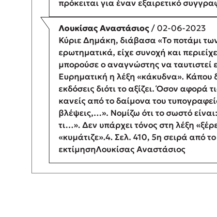
πρόκειται για έναν εξαιρετικό συγγραφ
Λουκίσας Αναστάσιος
/ 02-06-2023
Κύριε Δημάκη, διάβασα «Το ποτάμι των
ερωτηματικά, είχε συνοχή και περιείχ
μπορούσε ο αναγνώστης να ταυτιστεί ε
Ευρηματική η λέξη «κάκυδνα». Κάπου δ
εκδόσεις διότι το αξίζει. Όσον αφορά 
κανείς από το δαίμονα του τυπογραφείο
βλέψεις,…». Νομίζω ότι το σωστό είναι
τι…». Δεν υπάρχει τόνος στη λέξη «ξέρε
«κυμάτιζε».4. Σελ. 410, 5η σειρά από τ
εκτίμησηΛουκίσας Αναστάσιος