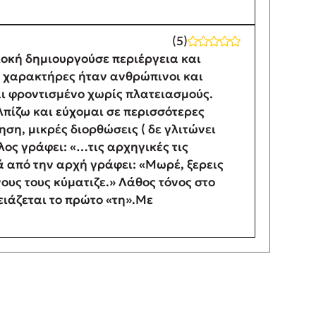
(5)
λοκή δημιουργούσε περιέργεια και
ι χαρακτήρες ήταν ανθρώπινοι και
αι φροντισμένο χωρίς πλατειασμούς.
λπίζω και εύχομαι σε περισσότερες
ηση, μικρές διορθώσεις ( δε γλιτώνει
έλος γράφει: «…τις αρχηγικές τις
ρά από την αρχή γράφει: «Μωρέ, ξερεις
νους τους κύματιζε.» Λάθος τόνος στο
ρειάζεται το πρώτο «τη».Με