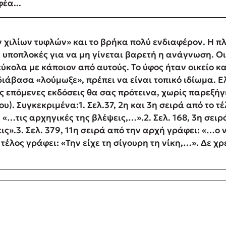
έα...
 χιλίων τυφλών» και το βρήκα πολύ ενδιαφέρον. Η π
ε υποπλοκές για να μη γίνεται βαρετή η ανάγνωση. Ο
ύκολα με κάποιον από αυτούς. Το ύφος ήταν οικείο κ
ιάβασα «λούμωξε», πρέπει να είναι τοπικό ιδίωμα. Ε
τις επόμενες εκδόσεις θα σας πρότεινα, χωρίς παρεξήγ
υ). Συγκεκριμένα:1. Σελ.37, 2η και 3η σειρά από το τ
: «…τις αρχηγικές της βλέψεις,…».2. Σελ. 168, 3η σει
ις».3. Σελ. 379, 11η σειρά από την αρχή γράφει: «…ο 
ο τέλος γράφει: «Την είχε τη σίγουρη τη νίκη,…». Δε χ