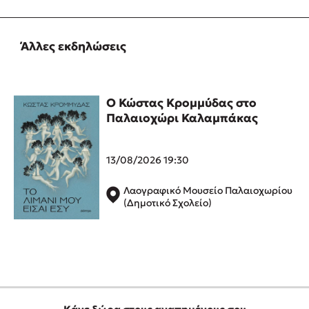
Δημοφιλή Άρθρα
3 βιβλία βασισμένα σε αληθινά γεγονότα!
Άλλες εκδηλώσεις
Τεστ: Ποιο αστυνομικό βιβλίο σου ταιριάζει για το καλοκαίρι;
Ο εθισμός των παιδιών στις οθόνες δεν είναι «το πρόβλημα»
Μια λέξη που συχνά νιώθεις αλλά την αγνοείς
Ο Κώστας Κρομμύδας στο
Παλαιοχώρι Καλαμπάκας
Τι είναι η νευροποικιλότητα; Η Δρ. Δανάη Δεληγεώργη
απαντά!
Συγχαρητήρια, Πέθανες! Μια ξενάγηση στον Άδη της
13/08/2026 19:30
ελληνικής μυθολογίας
3 βιβλία που μπορείς να διαβάσεις σε μια μέρα!
Λαογραφικό Μουσείο Παλαιοχωρίου
Εύκολη συνταγή για chicken BBQ pizza από τον Άκη
(Δημοτικό Σχολείο)
Πετρετζίκη!
Διακοπές με τα παιδιά: Η ανάγκη μας για παύση σε μετωπική
σύγκρουση με τη δική τους για εκτόνωση
Πάνω, κάτω, μπροστά, πίσω; Κάνε το τεστ και ανακάλυψε την
τάση σου!