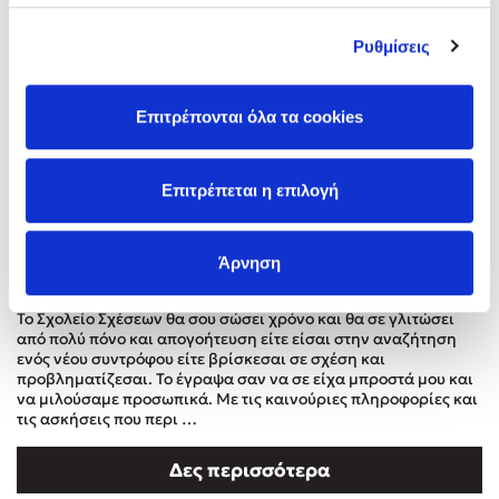
Στέφανος Ξενάκης
Ρυθμίσεις
Sebastian Fitzek
Freida McFadden
Κατρίνα Τσάνταλη
Επιτρέπονται όλα τα cookies
Lucinda Riley
Mimi Matthews
Επιτρέπεται η επιλογή
Benzamin Bécue
Rebecca Yarros
Άρνηση
Teo Benedetti
Σχολείο σχέσεων
Τζένη Κουτσοδημητροπούλου
Το Σχολείο Σχέσεων θα σου σώσει χρόνο και θα σε γλιτώσει
Emily Henry
από πολύ πόνο και απογοήτευση είτε είσαι στην αναζήτηση
ενός νέου συντρόφου είτε βρίσκεσαι σε σχέση και
Ali Hazelwood
προβληματίζεσαι. Το έγραψα σαν να σε είχα μπροστά μου και
Cori Doerrfeld
να μιλούσαμε προσωπικά. Με τις καινούριες πληροφορίες και
τις ασκήσεις που περι …
Pierdomenico Baccalario
Δανάη Ιμπραχήμ
Δες περισσότερα