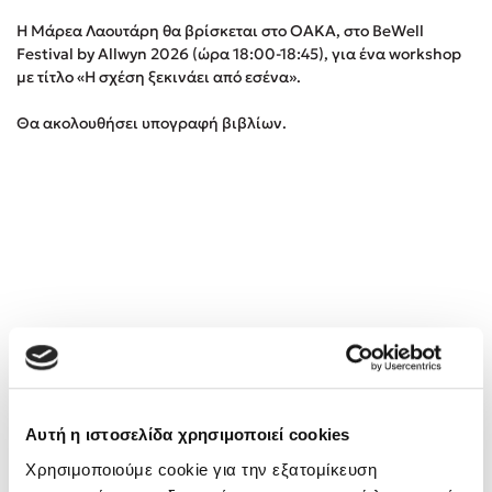
Η Μάρεα Λαουτάρη θα βρίσκεται στο ΟΑΚΑ, στο BeWell
Festival by Αllwyn 2026 (ώρα 18:00-18:45), για ένα workshop
Κώστας Κρομμύδας
με τίτλο «Η σχέση ξεκινάει από εσένα».
Το λιμάνι μου είσαι εσύ
Θα ακολουθήσει υπογραφή βιβλίων.
Ιωάννης Γλωσσόπουλος
Ένας γίγαντας στο σχολείο
Δανάη Δεληγεώργη
Αυτή η ιστοσελίδα χρησιμοποιεί cookies
Χρησιμοποιούμε cookie για την εξατομίκευση
Πάνω, κάτω, μπροστά, πίσω