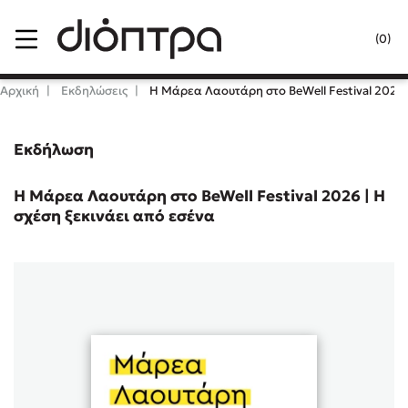
Menu
(0)
Κλείσιμο
Αρχική
Εκδηλώσεις
Η Μάρεα Λαουτάρη στο BeWell Festival 2026 |
Εκδήλωση
Δημοφιλή Βιβλία
Lidia Branković
Η Μάρεα Λαουτάρη στο BeWell Festival 2026 | Η
σχέση ξεκινάει από εσένα
Το ξενοδοχείο των συναισθημάτων
Χάρης Πολίτης
Καθρέφτης