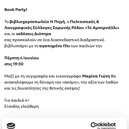
Book Party!
Κώστας Κρομμύδας
Το
βιβλιοχαρτοπωλείο Η Πηγή
, ο
Πολιτιστικός &
Το λιμάνι μου είσαι εσύ
Λαογραφικός Σύλλογος Σορωνής Ρόδου «Το Αμπερνάλλι»
και οι
εκδόσεις Διόπτρα
σας προσκαλούν σε ένα διασκεδαστικό διαδραστικό
βιβλιοπάρτι με το
αγαπημένο Γέτι
των παιδιών την
Πέμπτη 4 Ιουνίου
στις 19:30
Ιωάννης Γλωσσόπουλος
Μαζί με τη συγγραφέα και εικονογράφο
Μαρίνα Γιώτη
θα
Ένας γίγαντας στο σχολείο
ανακαλύψουμε τη δύναμη του «ακόμη», την αξία των λαθών
και τις δυνατότητες της θετικής σκέψης!
Για παιδιά 4+
Είσοδος ελεύθερη
Δανάη Δεληγεώργη
Πάνω, κάτω, μπροστά, πίσω