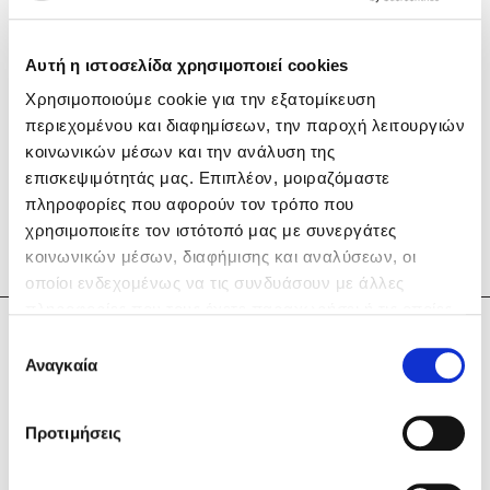
Αυτή η ιστοσελίδα χρησιμοποιεί cookies
Χρησιμοποιούμε cookie για την εξατομίκευση
περιεχομένου και διαφημίσεων, την παροχή λειτουργιών
Mel Robbins
κοινωνικών μέσων και την ανάλυση της
επισκεψιμότητάς μας. Επιπλέον, μοιραζόμαστε
Η μέθοδος Αφήστε τους
πληροφορίες που αφορούν τον τρόπο που
χρησιμοποιείτε τον ιστότοπό μας με συνεργάτες
κοινωνικών μέσων, διαφήμισης και αναλύσεων, οι
οποίοι ενδεχομένως να τις συνδυάσουν με άλλες
πληροφορίες που τους έχετε παραχωρήσει ή τις οποίες
έχουν συλλέξει σε σχέση με την από μέρους σας χρήση
Μαρίνα Γιώτη
Επιλογή
των υπηρεσιών τους. Αν συνεχίσετε να χρησιμοποιείτε
Αναγκαία
συγκατάθεσης
Δημοφιλείς Συγγραφείς
την ιστοσελίδα μας, συναινείτε στη χρήση των cookies
μας.
Φυστίκι ΠουΚυλάει
Προτιμήσεις
Παύλος Καστανάς
El Sombrero