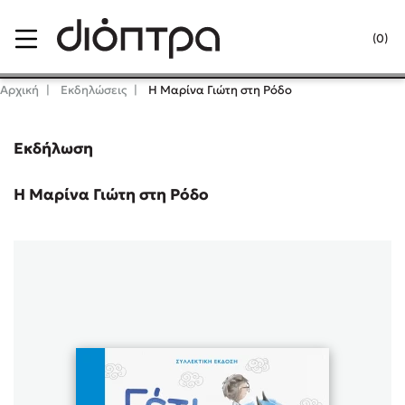
Menu
(0)
Κλείσιμο
Αρχική
Εκδηλώσεις
Η Μαρίνα Γιώτη στη Ρόδο
Εκδήλωση
Δημοφιλή Βιβλία
Lidia Branković
Η Μαρίνα Γιώτη στη Ρόδο
Το ξενοδοχείο των συναισθημάτων
Χάρης Πολίτης
Καθρέφτης