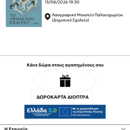
13/08/2026 19:30
Προσεχείς εκδηλώσεις
Ο Κώστας Κρομμύδας στο Παλαιοχώρι Καλαμπάκας
Λαογραφικό Μουσείο Παλαιοχωρίου
(Δημοτικό Σχολείο)
Ο Κώστας Κρομμύδας και η Μαρίνα Γιώτη στη Νικήτη
Χαλκιδικής
Ο Στέφανος Ξενάκης στη Χίο
Ο Κώστας Κρομμύδας & η Μαρίνα Γιώτη στο 54o Φεστιβάλ
Βιβλίου στο Πεδίον του Άρεως
Ο Βαγγέλης Ηλιόπουλος & η Τζένη Κουτσοδημητροπούλου στο
54o Φεστιβάλ Βιβλίου στο Πεδίον του Άρεως
Κάνε δώρα στους αγαπημένους σου
ΔΩΡΟΚΑΡΤΑ ΔΙΟΠΤΡΑ
Η Εταιρεία