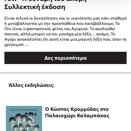
Συλλεκτική έκδοση
Δημοφιλή Άρθρα
3 βιβλία βασισμένα σε αληθινά γεγονότα!
Είναι τελικά οι δυνατότητες και οι ικανότητές μας κάτι σταθερό
ή μεταβάλλονται με την προσπάθεια που καταβάλλουμε; Το
Τεστ: Ποιο αστυνομικό βιβλίο σου ταιριάζει για το καλοκαίρι;
Γέτι είναι ο φανταστικός φίλος του Αγοριού. Το ακολουθεί
Ο εθισμός των παιδιών στις οθόνες δεν είναι «το πρόβλημα»
παντού, αλλά μπορεί να πει μονάχα μία λέξη… ακόμη. Το
Αγόρι ανακαλύπτει ότι αυτή είναι μια μαγική λέξη που, όταν τη
Μια λέξη που συχνά νιώθεις αλλά την αγνοείς
χρησιμοπ …
Τι είναι η νευροποικιλότητα; Η Δρ. Δανάη Δεληγεώργη
απαντά!
Δες περισσότερα
Συγχαρητήρια, Πέθανες! Μια ξενάγηση στον Άδη της
ελληνικής μυθολογίας
3 βιβλία που μπορείς να διαβάσεις σε μια μέρα!
Άλλες εκδηλώσεις
Εύκολη συνταγή για chicken BBQ pizza από τον Άκη
Πετρετζίκη!
Διακοπές με τα παιδιά: Η ανάγκη μας για παύση σε μετωπική
σύγκρουση με τη δική τους για εκτόνωση
Ο Κώστας Κρομμύδας στο
Πάνω, κάτω, μπροστά, πίσω; Κάνε το τεστ και ανακάλυψε την
Παλαιοχώρι Καλαμπάκας
τάση σου!