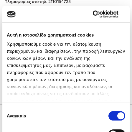
Πληροφορίες στο τηλ. 2110154725
Αυτή η ιστοσελίδα χρησιμοποιεί cookies
Mel Robbins
Χρησιμοποιούμε cookie για την εξατομίκευση
περιεχομένου και διαφημίσεων, την παροχή λειτουργιών
Η μέθοδος Αφήστε τους
κοινωνικών μέσων και την ανάλυση της
επισκεψιμότητάς μας. Επιπλέον, μοιραζόμαστε
πληροφορίες που αφορούν τον τρόπο που
χρησιμοποιείτε τον ιστότοπό μας με συνεργάτες
κοινωνικών μέσων, διαφήμισης και αναλύσεων, οι
οποίοι ενδεχομένως να τις συνδυάσουν με άλλες
Δημοφιλείς Συγγραφείς
πληροφορίες που τους έχετε παραχωρήσει ή τις οποίες
έχουν συλλέξει σε σχέση με την από μέρους σας χρήση
Επιλογή
Φυστίκι ΠουΚυλάει
των υπηρεσιών τους. Αν συνεχίσετε να χρησιμοποιείτε
Αναγκαία
Τζένη Κουτσοδημητροπούλου
συγκατάθεσης
Παύλος Καστανάς
την ιστοσελίδα μας, συναινείτε στη χρήση των cookies
El Sombrero
μας.