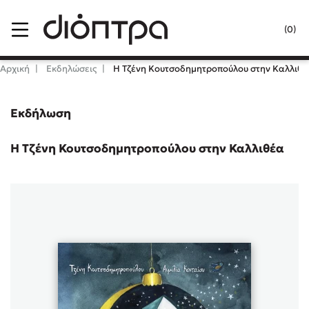
Menu
(0)
Κλείσιμο
Αρχική
Εκδηλώσεις
Η Τζένη Κουτσοδημητροπούλου στην Καλλιθέ
Εκδήλωση
Δημοφιλή Βιβλία
Lidia Branković
Η Τζένη Κουτσοδημητροπούλου στην Καλλιθέα
Το ξενοδοχείο των συναισθημάτων
Χάρης Πολίτης
Καθρέφτης