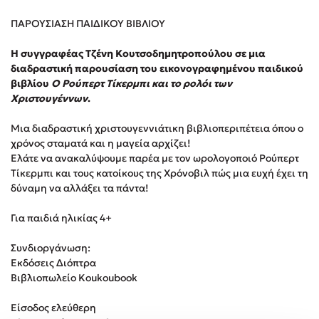
ΠΑΡΟΥΣΙΑΣΗ ΠΑΙΔΙΚΟΥ ΒΙΒΛΙΟΥ
Κώστας Κρομμύδας
Η συγγραφέας Τζένη Κουτσοδημητροπούλου σε μια
Το λιμάνι μου είσαι εσύ
διαδραστική παρουσίαση του εικονογραφημένου παιδικού
βιβλίου
Ο Ρούπερτ Τίκερμπι και το ρολόι των
Χριστουγέννων
.
Μια διαδραστική χριστουγεννιάτικη βιβλιοπεριπέτεια όπου ο
χρόνος σταματά και η μαγεία αρχίζει!
Ελάτε να ανακαλύψουμε παρέα με τον ωρολογοποιό Ρούπερτ
Ιωάννης Γλωσσόπουλος
Τίκερμπι και τους κατοίκους της Χρόνοβιλ πώς μια ευχή έχει τη
δύναμη να αλλάξει τα πάντα!
Ένας γίγαντας στο σχολείο
Για παιδιά ηλικίας 4+
Συνδιοργάνωση:
Εκδόσεις Διόπτρα
Βιβλιοπωλείο Koukoubook
Δανάη Δεληγεώργη
Είσοδος ελεύθερη
Πάνω, κάτω, μπροστά, πίσω