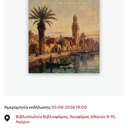
Sebastian Fitzek
Playlist
Στέφανος Ξενάκης
Το λεξικό της ζωής σου
Ημερομηνία εκδήλωσης
05-06-2026 19:00
Βιβλιοπωλείο Βιβλιοφάρος, Λεωφόρος Αθηνών 8-10,
Λαύριο