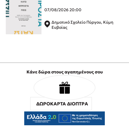
Δημοφιλή Άρθρα
07/08/2026 20:00
Τεστ: Ποιο αστυνομικό βιβλίο σου ταιριάζει για το καλοκαίρι;
Δημοτικό Σχολείο Πύργου, Κύμη
3 βιβλία βασισμένα σε αληθινά γεγονότα!
Ευβοίας
Ο εθισμός των παιδιών στις οθόνες δεν είναι «το πρόβλημα»
Μια λέξη που συχνά νιώθεις αλλά την αγνοείς
Τι είναι η νευροποικιλότητα; Η Δρ. Δανάη Δεληγεώργη
απαντά!
Συγχαρητήρια, Πέθανες! Μια ξενάγηση στον Άδη της
ελληνικής μυθολογίας
Κάνε δώρα στους αγαπημένους σου
Εύκολη συνταγή για chicken BBQ pizza από τον Άκη
Πετρετζίκη!
3 βιβλία που μπορείς να διαβάσεις σε μια μέρα!
Διακοπές με τα παιδιά: Η ανάγκη μας για παύση σε μετωπική
σύγκρουση με τη δική τους για εκτόνωση
ΔΩΡΟΚΑΡΤΑ ΔΙΟΠΤΡΑ
Το μυστηριώδες βιβλίο που λίγοι έχουν διαβάσει
Προσεχείς εκδηλώσεις