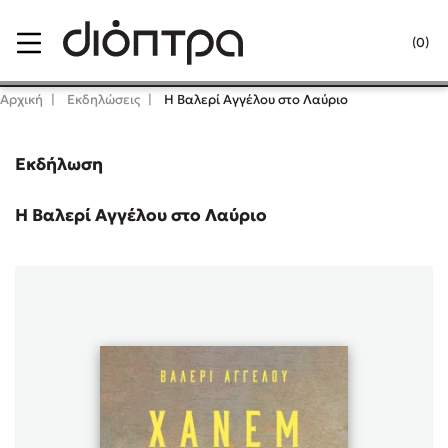
Menu
(0)
Κλείσιμο
Αρχική
Εκδηλώσεις
Η Βαλερί Αγγέλου στο Λαύριο
Εκδήλωση
Δημοφιλή Βιβλία
Lidia Branković
Η Βαλερί Αγγέλου στο Λαύριο
Το ξενοδοχείο των συναισθημάτων
Χάρης Πολίτης
Καθρέφτης