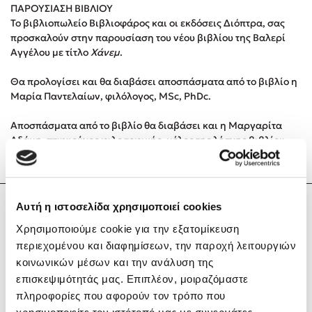
ΠΑΡΟΥΣΙΑΣΗ ΒΙΒΛΙΟΥ
Το βιβλιοπωλείο Βιβλιοφάρος και οι εκδόσεις Διόπτρα, σας
Κώστας Κρομμύδας
προσκαλούν στην παρουσίαση του νέου βιβλίου της Βαλερί
Αγγέλου με τίτλο
Χάνεμ
.
Το λιμάνι μου είσαι εσύ
Θα προλογίσει και θα διαβάσει αποσπάσματα από το βιβλίο η
Μαρία Παντελαίων, φιλόλογος, MSc, PhDc.
Αποσπάσματα από το βιβλίο θα διαβάσει και η Μαργαρίτα
Αδάμη, πτυχιούχος φιλοσοφικής, μέλος της λέσχης βιβλίου
Βιβλιοφάρος.
Ιωάννης Γλωσσόπουλος
Ένας γίγαντας στο σχολείο
Αυτή η ιστοσελίδα χρησιμοποιεί cookies
Βαλερί Αγγέλου
Χρησιμοποιούμε cookie για την εξατομίκευση
περιεχομένου και διαφημίσεων, την παροχή λειτουργιών
κοινωνικών μέσων και την ανάλυση της
Δανάη Δεληγεώργη
επισκεψιμότητάς μας. Επιπλέον, μοιραζόμαστε
πληροφορίες που αφορούν τον τρόπο που
Πάνω, κάτω, μπροστά, πίσω