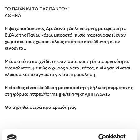
ΤΟ ΠΑΙΧΝΙΔΙ ΤΟ ΠΑΣ ΠΑΝΤΟΥ!
ΑΘΗΝΑ
Κώστας Κρομμύδας
Η ψυχοπαιδαγωγός Δρ. Δανάη Δεληγεώργη, με αφορμή το
Το λιμάνι μου είσαι εσύ
βιβλίο της Πάνω, κάτω, μπροστά, πίσω, χαρτογραφεί έναν
χώρο που τους χωράει όλους σε όποια κατεύθυνση κι αν
κινούνται.
Μέσα από το παιχνίδι, τη φαντασία και τη δημιουργικότητα,
ανακαλύπτουμε πώς ο χώρος γίνεται τόπος, η κίνηση γίνεται
Ιωάννης Γλωσσόπουλος
γλώσσα και το άγνωστο γίνεται πρόσκληση.
Η είσοδος είναι ελεύθερη με απαραίτητη δήλωση συμμετοχής
Ένας γίγαντας στο σχολείο
στη φόρμα: https://forms.gle/tfPPvjkhAjHHW5As5
Θα τηρηθεί σειρά προτεραιότητας.
Δανάη Δεληγεώργη
Πάνω, κάτω, μπροστά, πίσω