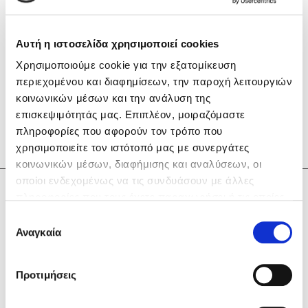
Αυτή η ιστοσελίδα χρησιμοποιεί cookies
Χρησιμοποιούμε cookie για την εξατομίκευση
περιεχομένου και διαφημίσεων, την παροχή λειτουργιών
Mel Robbins
κοινωνικών μέσων και την ανάλυση της
επισκεψιμότητάς μας. Επιπλέον, μοιραζόμαστε
Η μέθοδος Αφήστε τους
πληροφορίες που αφορούν τον τρόπο που
χρησιμοποιείτε τον ιστότοπό μας με συνεργάτες
κοινωνικών μέσων, διαφήμισης και αναλύσεων, οι
οποίοι ενδεχομένως να τις συνδυάσουν με άλλες
Δανάη Δεληγεώργη
πληροφορίες που τους έχετε παραχωρήσει ή τις οποίες
έχουν συλλέξει σε σχέση με την από μέρους σας χρήση
Επιλογή
των υπηρεσιών τους. Αν συνεχίσετε να χρησιμοποιείτε
Αναγκαία
Δημοφιλείς Συγγραφείς
συγκατάθεσης
την ιστοσελίδα μας, συναινείτε στη χρήση των cookies
Φυστίκι ΠουΚυλάει
μας.
Προτιμήσεις
Παύλος Καστανάς
El Sombrero