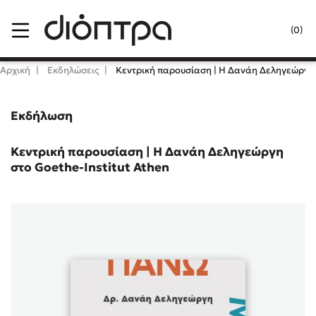
Menu
(0)
Κλείσιμο
Αρχική
Εκδηλώσεις
Κεντρική παρουσίαση | Η Δανάη Δεληγεώργη 
Εκδήλωση
Δημοφιλή Βιβλία
Lidia Branković
Κεντρική παρουσίαση | Η Δανάη Δεληγεώργη
στο Goethe-Institut Athen
Το ξενοδοχείο των συναισθημάτων
Χάρης Πολίτης
Καθρέφτης