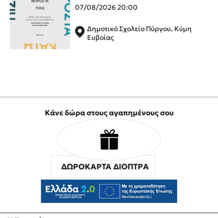
Προσεχείς εκδηλώσεις
07/08/2026 20:00
Η Δανάη Δεληγεώργη στον Πύργο Κύμης
Δημοτικό Σχολείο Πύργου, Κύμη
Ευβοίας
Ο Κώστας Κρομμύδας στο Παλαιοχώρι Καλαμπάκας
Ο Κώστας Κρομμύδας και η Μαρίνα Γιώτη στη Νικήτη
Χαλκιδικής
Ο Στέφανος Ξενάκης στη Χίο
Ο Κώστας Κρομμύδας & η Μαρίνα Γιώτη στο 54o Φεστιβάλ
Βιβλίου στο Πεδίον του Άρεως
Κάνε δώρα στους αγαπημένους σου
ΔΩΡΟΚΑΡΤΑ ΔΙΟΠΤΡΑ