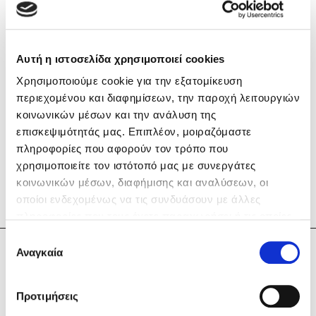
Αυτή η ιστοσελίδα χρησιμοποιεί cookies
Χρησιμοποιούμε cookie για την εξατομίκευση
Mel Robbins
περιεχομένου και διαφημίσεων, την παροχή λειτουργιών
κοινωνικών μέσων και την ανάλυση της
Η μέθοδος Αφήστε τους
επισκεψιμότητάς μας. Επιπλέον, μοιραζόμαστε
πληροφορίες που αφορούν τον τρόπο που
χρησιμοποιείτε τον ιστότοπό μας με συνεργάτες
κοινωνικών μέσων, διαφήμισης και αναλύσεων, οι
οποίοι ενδεχομένως να τις συνδυάσουν με άλλες
πληροφορίες που τους έχετε παραχωρήσει ή τις οποίες
έχουν συλλέξει σε σχέση με την από μέρους σας χρήση
Επιλογή
Δημοφιλείς Συγγραφείς
των υπηρεσιών τους. Αν συνεχίσετε να χρησιμοποιείτε
Αναγκαία
συγκατάθεσης
Ιωάννης Γλωσσόπουλος
την ιστοσελίδα μας, συναινείτε στη χρήση των cookies
Φυστίκι ΠουΚυλάει
μας.
Παύλος Καστανάς
Προτιμήσεις
El Sombrero