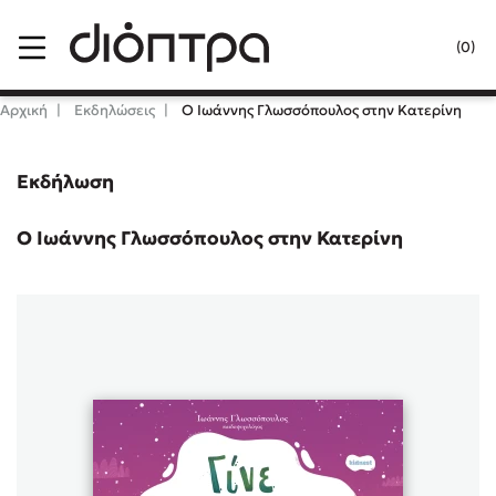
Menu
(0)
Κλείσιμο
Αρχική
Εκδηλώσεις
Ο Ιωάννης Γλωσσόπουλος στην Κατερίνη
Εκδήλωση
Δημοφιλή Βιβλία
Lidia Branković
Ο Ιωάννης Γλωσσόπουλος στην Κατερίνη
Το ξενοδοχείο των συναισθημάτων
Χάρης Πολίτης
Καθρέφτης