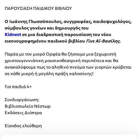
ΠΑΡΟΥΣΙΑΣΗ ΠΑΙΔΙΚΟΥ ΒΙΒΛΙΟΥ
Κώστας Κρομμύδας
O Ιωάννης Γλωσσόπουλος, συγγραφέας, παιδοψυχολόγος,
σύμβουλος γονέων και δημιουργός του
Το λιμάνι μου είσαι εσύ
Kidnest
σε μια διαδραστική παρουσίαση του νέου
εικονογραφημένου παιδικού βιβλίου
Γίνε Αϊ-Βασίλης
.
Παρέα με τον μικρό Ορφέα θα ζήσουμε μια ξεχωριστή
χριστουγεννιάτικη μουσικοθεατρική περιπέτεια και θα
ανακαλύψουμε πως το αληθινό πνεύμα των γιορτών κρύβεται
Ιωάννης Γλωσσόπουλος
σε κάθε μικρή ή μεγάλη πράξη καλοσύνης!
Για παιδιά 4+
Ένας γίγαντας στο σχολείο
Συνδιοργάνωση:
Βιβλιοπωλείο Νέστωρ
Εκδόσεις Διόπτρα
Δανάη Δεληγεώργη
Είσοδος ελεύθερη
Πάνω, κάτω, μπροστά, πίσω