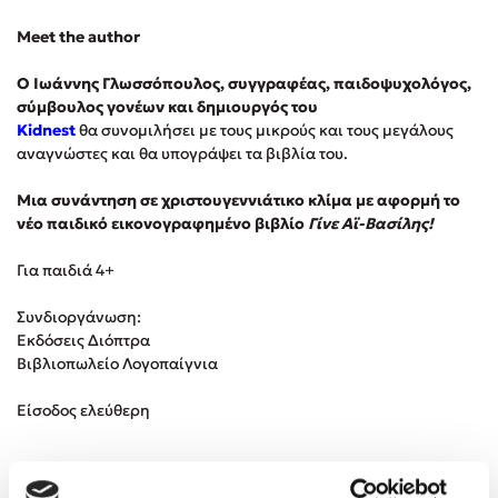
Meet the author
Κώστας Κρομμύδας
O Ιωάννης Γλωσσόπουλος, συγγραφέας, παιδοψυχολόγος,
Το λιμάνι μου είσαι εσύ
σύμβουλος γονέων και δημιουργός του
Kidnest
θα συνομιλήσει με τους μικρούς και τους μεγάλους
αναγνώστες και θα υπογράψει τα βιβλία του.
Μια συνάντηση σε χριστουγεννιάτικο κλίμα με αφορμή το
νέο παιδικό εικονογραφημένο βιβλίο
Γίνε Αϊ-Βασίλης!
Ιωάννης Γλωσσόπουλος
Για παιδιά 4+
Ένας γίγαντας στο σχολείο
Συνδιοργάνωση:
Εκδόσεις Διόπτρα
Βιβλιοπωλείο Λογοπαίγνια
Είσοδος ελεύθερη
Δανάη Δεληγεώργη
Πάνω, κάτω, μπροστά, πίσω