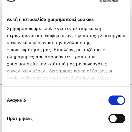
Αυτή η ιστοσελίδα χρησιμοποιεί cookies
Χρησιμοποιούμε cookie για την εξατομίκευση
περιεχομένου και διαφημίσεων, την παροχή λειτουργιών
Mel Robbins
κοινωνικών μέσων και την ανάλυση της
επισκεψιμότητάς μας. Επιπλέον, μοιραζόμαστε
Η μέθοδος Αφήστε τους
πληροφορίες που αφορούν τον τρόπο που
χρησιμοποιείτε τον ιστότοπό μας με συνεργάτες
κοινωνικών μέσων, διαφήμισης και αναλύσεων, οι
οποίοι ενδεχομένως να τις συνδυάσουν με άλλες
πληροφορίες που τους έχετε παραχωρήσει ή τις οποίες
έχουν συλλέξει σε σχέση με την από μέρους σας χρήση
Επιλογή
Ιωάννης Γλωσσόπουλος
των υπηρεσιών τους. Αν συνεχίσετε να χρησιμοποιείτε
Αναγκαία
Δημοφιλείς Συγγραφείς
συγκατάθεσης
την ιστοσελίδα μας, συναινείτε στη χρήση των cookies
Φυστίκι ΠουΚυλάει
μας.
Προτιμήσεις
Παύλος Καστανάς
El Sombrero