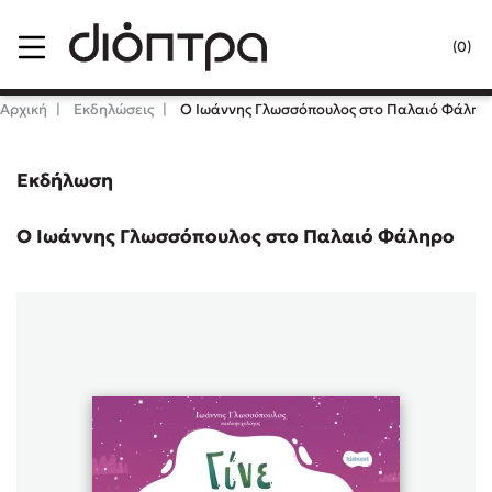
Menu
(0)
Κλείσιμο
Αρχική
Εκδηλώσεις
Ο Ιωάννης Γλωσσόπουλος στο Παλαιό Φάληρ
Εκδήλωση
Δημοφιλή Βιβλία
Lidia Branković
Ο Ιωάννης Γλωσσόπουλος στο Παλαιό Φάληρο
Το ξενοδοχείο των συναισθημάτων
Χάρης Πολίτης
Καθρέφτης