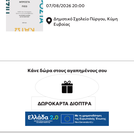
07/08/2026 20:00
Η Δανάη Δεληγεώργη στον Πύργο Κύμης
Ο Κώστας Κρομμύδας στο Παλαιοχώρι Καλαμπάκας
Δημοτικό Σχολείο Πύργου, Κύμη
Ευβοίας
Ο Κώστας Κρομμύδας και η Μαρίνα Γιώτη στη Νικήτη
Χαλκιδικής
Ο Στέφανος Ξενάκης στη Χίο
Ο Κώστας Κρομμύδας & η Μαρίνα Γιώτη στο 54o Φεστιβάλ
Βιβλίου στο Πεδίον του Άρεως
Κάνε δώρα στους αγαπημένους σου
ΔΩΡΟΚΑΡΤΑ ΔΙΟΠΤΡΑ