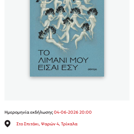
Sebastian Fitzek
Playlist
Στέφανος Ξενάκης
Το λεξικό της ζωής σου
Ημερομηνία εκδήλωσης
04-06-2026 20:00
Στο Σπιτάκι, Ψαρών 4, Τρίκαλα