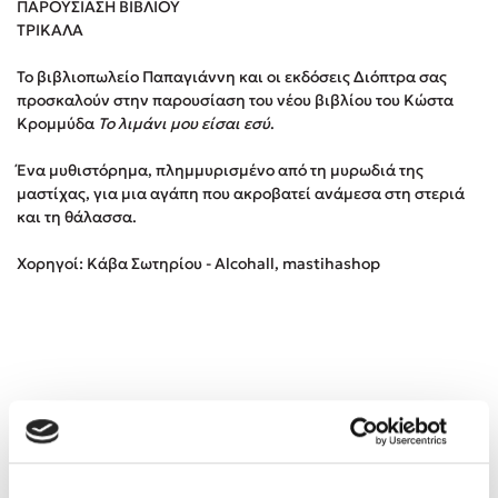
ΠΑΡΟΥΣΙΑΣΗ ΒΙΒΛΙΟΥ
ΤΡΙΚΑΛΑ
Κώστας Κρομμύδας
Το βιβλιοπωλείο Παπαγιάννη και οι εκδόσεις Διόπτρα σας
προσκαλούν στην παρουσίαση του νέου βιβλίου του Κώστα
Το λιμάνι μου είσαι εσύ
Κρομμύδα
Το λιμάνι μου είσαι εσύ
.
Ένα μυθιστόρημα, πλημμυρισμένο από τη μυρωδιά της
μαστίχας, για μια αγάπη που ακροβατεί ανάμεσα στη στεριά
και τη θάλασσα.
Ιωάννης Γλωσσόπουλος
Χορηγοί: Κάβα Σωτηρίου - Alcohall, mastihashop
Ένας γίγαντας στο σχολείο
Δανάη Δεληγεώργη
Πάνω, κάτω, μπροστά, πίσω