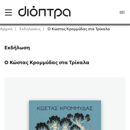
Menu
(0)
Κλείσιμο
Αρχική
Εκδηλώσεις
Ο Κώστας Κρομμύδας στα Τρίκαλα
Εκδήλωση
Δημοφιλή Βιβλία
Lidia Branković
Ο Κώστας Κρομμύδας στα Τρίκαλα
Το ξενοδοχείο των συναισθημάτων
Χάρης Πολίτης
Καθρέφτης