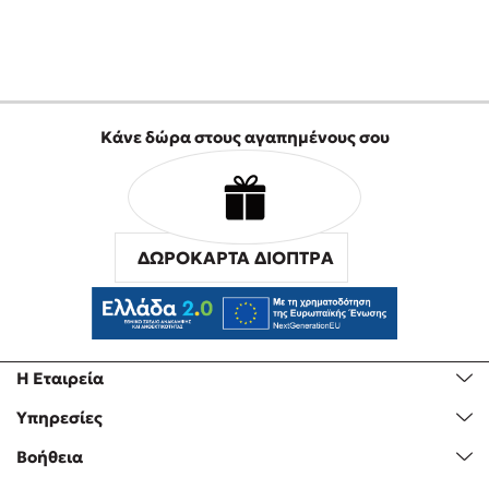
Προσεχείς εκδηλώσεις
Η Δανάη Δεληγεώργη στον Πύργο Κύμης
Ο Κώστας Κρομμύδας στο Παλαιοχώρι Καλαμπάκας
Ο Κώστας Κρομμύδας και η Μαρίνα Γιώτη στη Νικήτη
Χαλκιδικής
Κάνε δώρα στους αγαπημένους σου
Ο Στέφανος Ξενάκης στη Χίο
Ο Κώστας Κρομμύδας & η Μαρίνα Γιώτη στο 54o Φεστιβάλ
Βιβλίου στο Πεδίον του Άρεως
ΔΩΡΟΚΑΡΤΑ ΔΙΟΠΤΡΑ
Η Εταιρεία
Υπηρεσίες
Βοήθεια