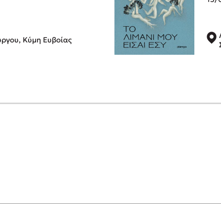
ύργου, Κύμη Ευβοίας