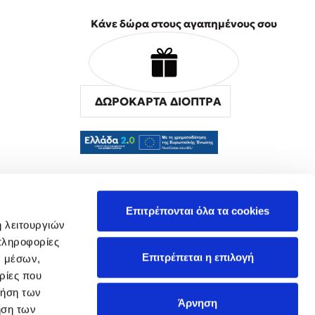
Κάνε δώρα στους αγαπημένους σου
ΔΩΡΟΚΑΡΤΑ ΔΙΟΠΤΡΑ
α
Επιτρέπονται όλα τα cookies
ή λειτουργιών
πληροφορίες
Επιτρέπεται η επιλογή
ν μέσων,
ρίες που
ρήση των
Άρνηση
ήση των