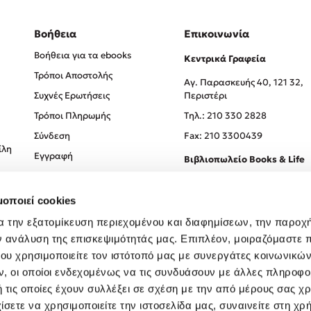
Βοήθεια
Επικοινωνία
Βοήθεια για τα ebooks
Κεντρικά Γραφεία
Τρόποι Αποστολής
Αγ. Παρασκευής 40, 121 32,
Συχνές Ερωτήσεις
Περιστέρι
Τρόποι Πληρωμής
Tηλ.: 210 330 2828
Σύνδεση
Fax: 210 3300439
ίλη
Εγγραφή
Βιβλιοπωλείο Books & Life
Σόλωνος 93-95, 106 78, Αθήν
μοποιεί cookies
Τηλ.:
210 330 0774
α την εξατομίκευση περιεχομένου και διαφημίσεων, την παροχ
ν ανάλυση της επισκεψιμότητάς μας. Επιπλέον, μοιραζόμαστε 
ου χρησιμοποιείτε τον ιστότοπό μας με συνεργάτες κοινωνικώ
, οι οποίοι ενδεχομένως να τις συνδυάσουν με άλλες πληροφο
 τις οποίες έχουν συλλέξει σε σχέση με την από μέρους σας χ
ίσετε να χρησιμοποιείτε την ιστοσελίδα μας, συναινείτε στη χρ