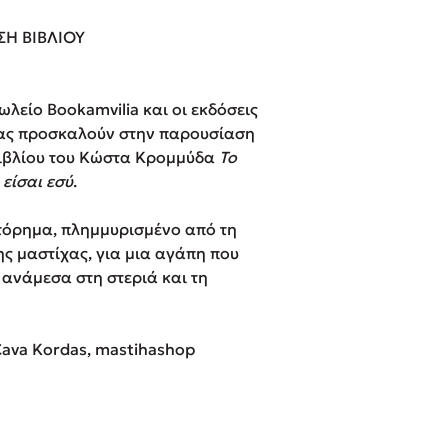
ros
Εύκολη συνταγή για chicken
ΣΗ ΒΙΒΛΙΟΥ
από τον Άκη Πετρετζίκη!
i
3 βιβλία που μπορείς να δια
οδημητροπούλου
μια μέρα!
ωλείο Bookamvilia και οι εκδόσεις
Διακοπές με τα παιδιά: Η α
ας προσκαλούν στην παρουσίαση
d
παύση σε μετωπική σύγκρου
βιβλίου του Κώστα Κρομμύδα
Το
δική τους για εκτόνωση
ld
 είσαι εσύ
.
Πάνω, κάτω, μπροστά, πίσω
 Baccalario
τεστ και ανακάλυψε την τάσ
τόρημα, πλημμυρισμένο από τη
αχήμ
ς μαστίχας, για μια αγάπη που
 ανάμεσα στη στεριά και τη
Cava Kordas, mastihashop