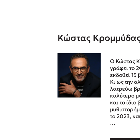
Δανάη Δεληγεώργη
Πάνω, κάτω, μπροστά, πίσω
Κώστας Κρομμύδα
Ο Κώστας Κ
Mel Robbins
γράφει το 2
εκδοθεί 15 β
Η μέθοδος Αφήστε τους
Κι ως την ά
λατρεύω βρ
καλύτερο µ
και το ίδιο
μυθιστορήμ
το 2023, κα
…