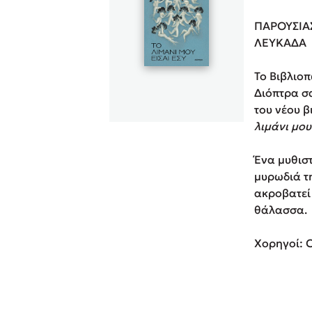
Rebecca Yar
ΠΑΡΟΥΣΙΑ
Playlist
Teo Benedett
ΛΕΥΚΑΔΑ
Τζένη Κουτσ
Το Βιβλιοπ
Emily Henry
Στέφανος Ξενάκης
Διόπτρα σ
Ali Hazelwoo
του νέου 
Το λεξικό της ζωής σου
Cori Doerrfe
λιμάνι μου
Pierdomenico
Ένα μυθισ
Δανάη Ιμπρ
μυρωδιά τη
Κώστας Κρομμύδας
ακροβατεί
θάλασσα.
Το λιμάνι μου είσαι εσύ
Χορηγοί: 
Ιωάννης Γλωσσόπουλος
Ένας γίγαντας στο σχολείο