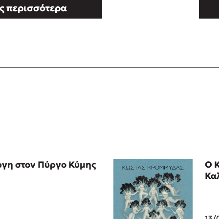
ς περισσότερα
γη στον Πύργο Κύμης
Ο 
Κα
13/