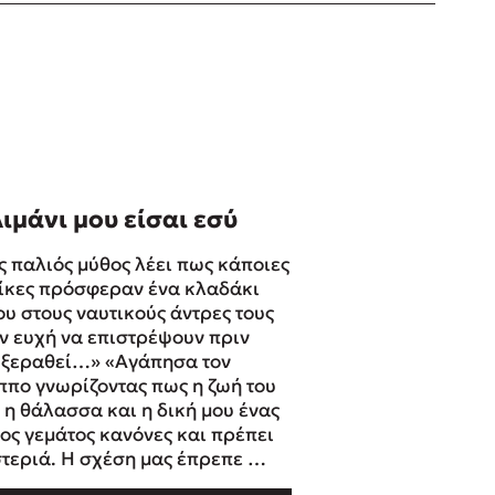
λιμάνι μου είσαι εσύ
ς παλιός μύθος λέει πως κάποιες
ίκες πρόσφεραν ένα κλαδάκι
ου στους ναυτικούς άντρες τους
ην ευχή να επιστρέψουν πριν
 ξεραθεί…» «Αγάπησα τον
ππο γνωρίζοντας πως η ζωή του
ι η θάλασσα και η δική μου ένας
ος γεμάτος κανόνες και πρέπει
στεριά. Η σχέση μας έπρεπε …