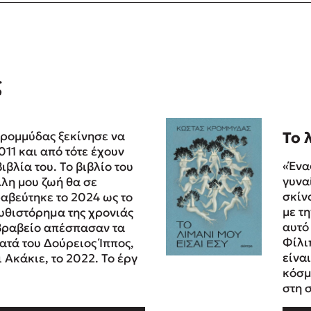
ς
ρομμύδας ξεκίνησε να
Το 
011 και από τότε έχουν
«Ένα
ιβλία του. Το βιβλίο του
γυνα
λλη μου ζωή θα σε
σκίν
αβεύτηκε το 2024 ως το
με τ
υθιστόρηµα της χρονιάς
αυτό
 βραβείο απέσπασαν τα
Φίλι
ατά του Δούρειος Ίππος,
είνα
ι Ακάκιε, το 2022. Το έργ
κόσμ
στη 