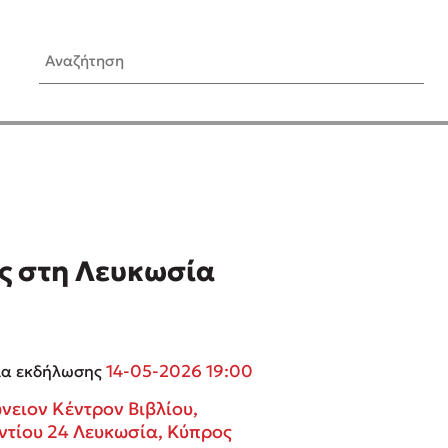
Αναζήτηση
ίς Συγγραφείς
Δημοφιλή Άρθρα
Κυλάει
Τεστ: Ποιο αστυνομικό βιβλ
ταιριάζει για το καλοκαίρι;
τανάς
3 βιβλία βασισμένα σε αλη
γεγονότα!
ς στη Λευκωσία
νάκης
Ο εθισμός των παιδιών στις
tzek
είναι «το πρόβλημα»
dden
Μια λέξη που συχνά νιώθεις
αγνοείς
νταλη
14-05-2026 19:00
ία εκδήλωσης
Τι είναι η νευροποικιλότητα;
y
Δανάη Δεληγεώργη απαντά
νειον Κέντρον Βιβλίου,
ews
Συγχαρητήρια, Πέθανες! Μι
ντίου 24 Λευκωσία, Κύπρος
cue
στον Άδη της ελληνικής μυ