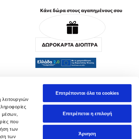
Κάνε δώρα στους αγαπημένους σου
ΔΩΡΟΚΑΡΤΑ ΔΙΟΠΤΡΑ
α
Επιτρέπονται όλα τα cookies
ή λειτουργιών
πληροφορίες
Επιτρέπεται η επιλογή
ν μέσων,
ρίες που
ρήση των
Άρνηση
ήση των