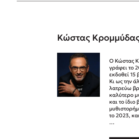
Δανάη Δεληγεώργη
Πάνω, κάτω, μπροστά, πίσω
Κώστας Κρομμύδα
Ο Κώστας Κ
Mel Robbins
γράφει το 2
εκδοθεί 15 β
Η μέθοδος Αφήστε τους
Κι ως την ά
λατρεύω βρ
καλύτερο µ
και το ίδιο
μυθιστορήμ
το 2023, κα
…