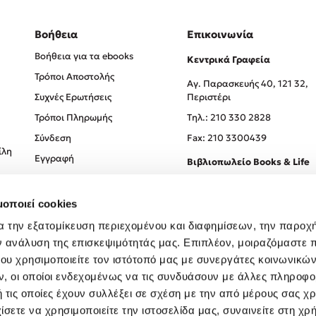
Βοήθεια
Επικοινωνία
Βοήθεια για τα ebooks
Κεντρικά Γραφεία
Τρόποι Αποστολής
Αγ. Παρασκευής 40, 121 32,
Συχνές Ερωτήσεις
Περιστέρι
Τρόποι Πληρωμής
Tηλ.: 210 330 2828
Σύνδεση
Fax: 210 3300439
ίλη
Εγγραφή
Βιβλιοπωλείο Books & Life
Σόλωνος 93-95, 106 78, Αθήν
μοποιεί cookies
Τηλ.:
210 330 0774
α την εξατομίκευση περιεχομένου και διαφημίσεων, την παροχ
ν ανάλυση της επισκεψιμότητάς μας. Επιπλέον, μοιραζόμαστε 
ου χρησιμοποιείτε τον ιστότοπό μας με συνεργάτες κοινωνικώ
, οι οποίοι ενδεχομένως να τις συνδυάσουν με άλλες πληροφο
 τις οποίες έχουν συλλέξει σε σχέση με την από μέρους σας χ
ίσετε να χρησιμοποιείτε την ιστοσελίδα μας, συναινείτε στη χρ