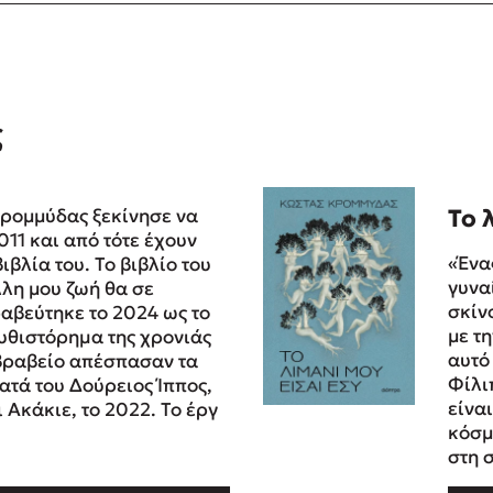
ς
ρομμύδας ξεκίνησε να
Το 
011 και από τότε έχουν
«Ένα
ιβλία του. Το βιβλίο του
γυνα
λλη μου ζωή θα σε
σκίν
αβεύτηκε το 2024 ως το
με τ
υθιστόρηµα της χρονιάς
αυτό
 βραβείο απέσπασαν τα
Φίλι
ατά του Δούρειος Ίππος,
είνα
ι Ακάκιε, το 2022. Το έργ
κόσμ
στη 