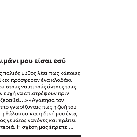
λιμάνι μου είσαι εσύ
ς παλιός μύθος λέει πως κάποιες
ίκες πρόσφεραν ένα κλαδάκι
ου στους ναυτικούς άντρες τους
ην ευχή να επιστρέψουν πριν
 ξεραθεί…» «Αγάπησα τον
ππο γνωρίζοντας πως η ζωή του
ι η θάλασσα και η δική μου ένας
ος γεμάτος κανόνες και πρέπει
στεριά. Η σχέση μας έπρεπε …