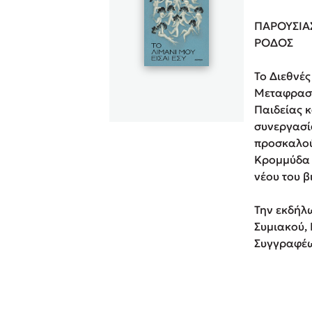
Rebecca Yar
ΠΑΡΟΥΣΙΑ
Playlist
Teo Benedett
ΡΟΔΟΣ
Τζένη Κουτσ
Το Διεθνέ
Emily Henry
Στέφανος Ξενάκης
Μεταφραστ
Ali Hazelwoo
Παιδείας κ
Το λεξικό της ζωής σου
Cori Doerrfe
συνεργασία
προσκαλού
Pierdomenico
Κρομμύδα 
Δανάη Ιμπρ
νέου του β
Κώστας Κρομμύδας
Την εκδήλ
Το λιμάνι μου είσαι εσύ
Συμιακού,
Συγγραφέω
Ιωάννης Γλωσσόπουλος
Ένας γίγαντας στο σχολείο