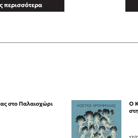
ς περισσότερα
ας στο Παλαιοχώρι
Ο 
στ
17/