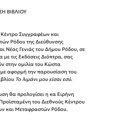
ros
3 βιβλία που μπορείς να δια
ΣΗ ΒΙΒΛΙΟΥ
μια μέρα!
i
Εύκολη συνταγή για chicken
οδημητροπούλου
από τον Άκη Πετρετζίκη!
ς Κέντρο Συγγραφέων και
Διακοπές με τα παιδιά: Η α
ών Ρόδου της Διεύθυνσης
d
παύση σε μετωπική σύγκρου
αι Νέας Γενιάς του Δήμου Ρόδου, σε
δική τους για εκτόνωση
ld
 με τις Εκδόσεις Διόπτρα, σας
Πάνω, κάτω, μπροστά, πίσω
ν στην ομιλία του Κώστα
 Baccalario
τεστ και ανακάλυψε την τάσ
με αφορμή την παρουσίαση του
αχήμ
ιβλίου
Το λιμάνι μου είσαι εσύ
.
ωση θα προλογίσει η κα Ειρήνη
 Προϊσταμένη του Διεθνούς Κέντρου
ν και Μεταφραστών Ρόδου.